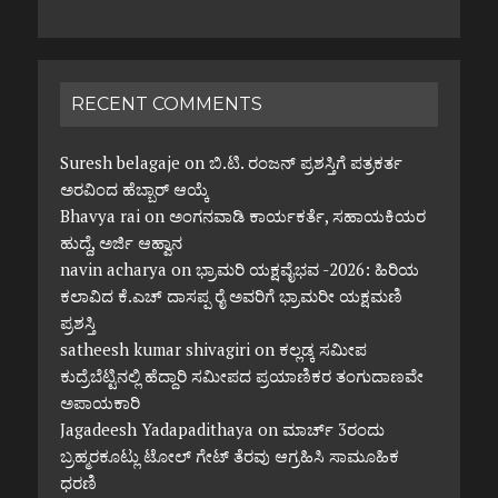
RECENT COMMENTS
Suresh belagaje
on
ಬಿ.ಟಿ. ರಂಜನ್ ಪ್ರಶಸ್ತಿಗೆ ಪತ್ರಕರ್ತ
ಅರವಿಂದ ಹೆಬ್ಬಾರ್ ಆಯ್ಕೆ
Bhavya rai
on
ಅಂಗನವಾಡಿ ಕಾರ್ಯಕರ್ತೆ, ಸಹಾಯಕಿಯರ
ಹುದ್ದೆ, ಅರ್ಜಿ ಆಹ್ವಾನ
navin acharya
on
ಭ್ರಾಮರಿ ಯಕ್ಷವೈಭವ -2026: ಹಿರಿಯ
ಕಲಾವಿದ ಕೆ.ಎಚ್ ದಾಸಪ್ಪ ರೈ ಅವರಿಗೆ ಭ್ರಾಮರೀ ಯಕ್ಷಮಣಿ
ಪ್ರಶಸ್ತಿ
satheesh kumar shivagiri
on
ಕಲ್ಲಡ್ಕ ಸಮೀಪ
ಕುದ್ರೆಬೆಟ್ಟಿನಲ್ಲಿ ಹೆದ್ದಾರಿ ಸಮೀಪದ ಪ್ರಯಾಣಿಕರ ತಂಗುದಾಣವೇ
ಅಪಾಯಕಾರಿ
Jagadeesh Yadapadithaya
on
ಮಾರ್ಚ್ 3ರಂದು
ಬ್ರಹ್ಮರಕೂಟ್ಲು ಟೋಲ್ ಗೇಟ್ ತೆರವು ಆಗ್ರಹಿಸಿ ಸಾಮೂಹಿಕ
ಧರಣಿ