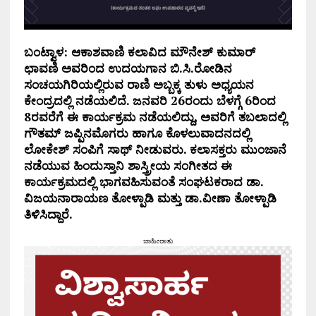
ಬಂಟ್ವಾಳ: ಆಕಾಶವಾಣಿ ಕಲಾವಿದ ಮೌನೇಶ್ ಕುಮಾರ್
ಛಾವಣಿ ಅವರಿಂದ ಉದಯಗಾನ ಬಿ.ಸಿ.ರೋಡಿನ
ಸಂಚಯಗಿರಿಯಲ್ಲಿರುವ ರಾಣಿ ಅಬ್ಬಕ್ಕ ತುಳು ಅಧ್ಯಯನ
ಕೇಂದ್ರದಲ್ಲಿ ನಡೆಯಲಿದೆ. ಜನವರಿ 26ರಂದು ಬೆಳಗ್ಗೆ 6ರಿಂದ
8ರವರೆಗೆ ಈ ಕಾರ್ಯಕ್ರಮ ನಡೆಯಲಿದ್ದು, ಅವರಿಗೆ ತಬಲಾದಲ್ಲಿ
ಗೌತಮ್ ಜಪ್ಪಿನಮೊಗರು ಹಾಗೂ ಕೊಳಲುವಾದನದಲ್ಲಿ
ಲೋಕೇಶ್ ಸಂಪಿಗೆ ಸಾಥ್ ನೀಡುವರು. ಕಲಾಸಕ್ತರು ಮುಂಜಾನೆ
ನಡೆಯುವ ಹಿಂದುಸ್ತಾನಿ ಶಾಸ್ತ್ರೀಯ ಸಂಗೀತದ ಈ
ಕಾರ್ಯಕ್ರಮದಲ್ಲಿ ಭಾಗವಹಿಸುವಂತೆ ಸಂಘಟಕರಾದ ಡಾ.
ವಿಜಯನಾರಾಯಣ ತೋಳ್ಪಾಡಿ ಮತ್ತು ಡಾ.ವೀಣಾ ತೋಳ್ಪಾಡಿ
ತಿಳಿಸಿದ್ದಾರೆ.
ಜಾಹೀರಾತು