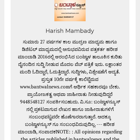
Harish Mambady
ಸುಮಾರು 27 ವರ್ಷಗಳ ಕಾಲ ಮುದ್ರಣ ಮಾಧ್ಯಮ ಹಾಗೂ
ಡಿಜಿಟಲ್ ಮಾಧ್ಯಮದಲ್ಲಿ ಅನುಭವವಿರುವ ಪತ್ರಕರ್ತ ಹರೀಶ
ಮಾಂಬಾಡಿ 2016ರಲ್ಲಿ ಆರಂಭಿಸಿದ ಬಂಟ್ವಾಳ ತಾಲೂಕಿನ ಕುರಿತು
ದೈನಂದಿನ ಸುದ್ದಿ ನೀಡುವ ಮೊದಲ ವೆಬ್ ಪತ್ರಿಕೆ ಇದು. ಲಕ್ಷಾಂತರ
ಮಂದಿ ಓದಿದ್ದಾರೆ, ಓದುತ್ತಿದ್ದಾರೆ. ಸುದ್ದಿಗಳು, ವಿಶ್ಲೇಷಣೆಗೆ ಆದ್ಯತೆ.
ಪ್ರಸ್ತುತ 10ನೇ ವರ್ಷಕ್ಕೆ ಕಾಲಿಟ್ಟಿರುವ
www.bantwalnews.comಗೆ ಆರ್ಥಿಕ ಸಹಕಾರವೂ ಬೇಕು.
ಪ್ರಾಯೋಜಕತ್ವ ಅಥವಾ ಜಾಹೀರಾತು ನೀಡುವುದಿದ್ದರೆ
9448548127 ಸಂಪರ್ಕಿಸಬಹುದು. ವಿ.ಸೂ: ಬಂಟ್ವಾಳನ್ಯೂಸ್
ನಲ್ಲಿ ಪ್ರಕಟವಾಗುವ ಲೇಖನ ಹಾಗೂ ಜಾಹೀರಾತುಗಳಿಗೆ
ಸಂಬಂಧಪಟ್ಟವರೇ ಹೊಣೆಗಾರರಾಗುತ್ತಾರೆ. ಅದಕ್ಕೂ
ಬಂಟ್ವಾಳನ್ಯೂಸ್ ಗೂ ಸಂಬಂಧವಿರುವುದಿಲ್ಲ. --- ಹರೀಶ
ಮಾಂಬಾಡಿ, ಸಂಪಾದಕNOTE: : All opinions regarding
the articles published in bantwalnews and the