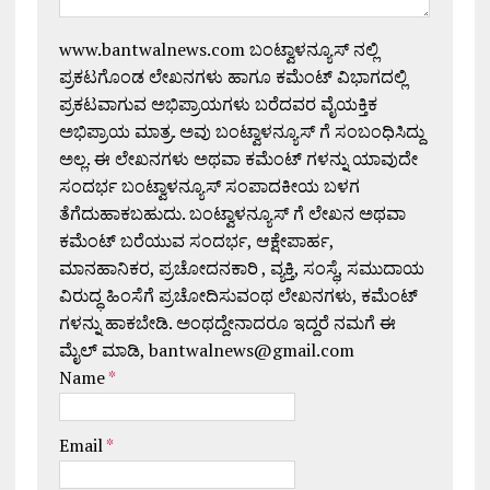
www.bantwalnews.com ಬಂಟ್ವಾಳನ್ಯೂಸ್ ನಲ್ಲಿ
ಪ್ರಕಟಗೊಂಡ ಲೇಖನಗಳು ಹಾಗೂ ಕಮೆಂಟ್ ವಿಭಾಗದಲ್ಲಿ
ಪ್ರಕಟವಾಗುವ ಅಭಿಪ್ರಾಯಗಳು ಬರೆದವರ ವೈಯಕ್ತಿಕ
ಅಭಿಪ್ರಾಯ ಮಾತ್ರ. ಅವು ಬಂಟ್ವಾಳನ್ಯೂಸ್ ಗೆ ಸಂಬಂಧಿಸಿದ್ದು
ಅಲ್ಲ. ಈ ಲೇಖನಗಳು ಅಥವಾ ಕಮೆಂಟ್ ಗಳನ್ನು ಯಾವುದೇ
ಸಂದರ್ಭ ಬಂಟ್ವಾಳನ್ಯೂಸ್ ಸಂಪಾದಕೀಯ ಬಳಗ
ತೆಗೆದುಹಾಕಬಹುದು. ಬಂಟ್ವಾಳನ್ಯೂಸ್ ಗೆ ಲೇಖನ ಅಥವಾ
ಕಮೆಂಟ್ ಬರೆಯುವ ಸಂದರ್ಭ, ಆಕ್ಷೇಪಾರ್ಹ,
ಮಾನಹಾನಿಕರ, ಪ್ರಚೋದನಕಾರಿ , ವ್ಯಕ್ತಿ, ಸಂಸ್ಥೆ, ಸಮುದಾಯ
ವಿರುದ್ಧ ಹಿಂಸೆಗೆ ಪ್ರಚೋದಿಸುವಂಥ ಲೇಖನಗಳು, ಕಮೆಂಟ್
ಗಳನ್ನು ಹಾಕಬೇಡಿ. ಅಂಥದ್ದೇನಾದರೂ ಇದ್ದರೆ ನಮಗೆ ಈ
ಮೈಲ್ ಮಾಡಿ, bantwalnews@gmail.com
Name
*
Email
*