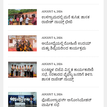
AUGUST 6, 2026
ಉಳಿಗ್ರಾಮದಲ್ಲಿ ಮನೆ ಕುಸಿತ; ಶಾಸಕ
ರಾಜೇಶ್ ನಾಯ್ಕ್ ಭೇಟಿ
AUGUST 6, 2026
ಅಯೋಧ್ಯೆಯಲ್ಲಿ ರೋಹಿಣಿ ಉದಯ್
ಮತ್ತು ಶಿಷ್ಯೆಯರಿಂದ ಕಾರ್ಯಕ್ರಮ
AUGUST 6, 2026
ಬಂಟ್ವಾಳ ಬಿಜೆಪಿ ವಿಸ್ತ್ರತ ಕಾರ್ಯಕಾರಿಣಿ
ಸಭೆ, ಸರಕಾರದ ವೈಫಲ್ಯ ಜನರಿಗೆ ತಿಳಿಸಿ:
ಶಾಸಕ ರಾಜೇಶ್ ನಾಯ್ಕ್
AUGUST 5, 2026
ಫೊಟೋಗ್ರಾಫರ್ಸ್ ಅಸೋಸಿಯೇಶನ್
ವಾರ್ಷಿಕ ಸಭೆ