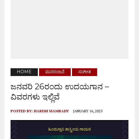
HOME
ಮನರಂಜನೆ
ಸಂಗೀತ
ಜನವರಿ 26ರಂದು ಉದಯಗಾನ –
ವಿವರಗಳು ಇಲ್ಲಿವೆ
POSTED BY:
HARISH MAMBADY
JANUARY 16, 2025