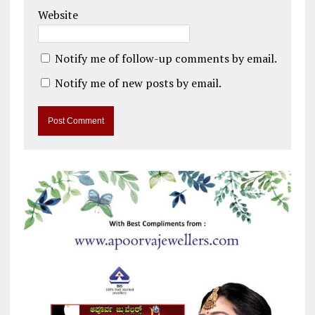
Website
Notify me of follow-up comments by email.
Notify me of new posts by email.
A
l
t
e
r
n
a
t
i
v