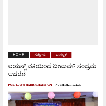
HOME
ಸುದ್ದಿಗಳು
ಬಂಟ್ವಾಳ
ಲಯನ್ಸ್ ವತಿಯಿಂದ ದೀಪಾವಳಿ ಸಂಭ್ರಮ
ಆಚರಣೆ
POSTED BY:
HARISH MAMBADY
NOVEMBER 19, 2020