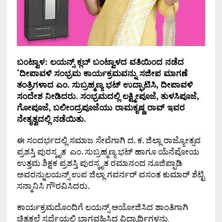
ಬಂಟ್ವಾಳ: ಲಯನ್ಸ್ ಕ್ಲಬ್ ಬಂಟ್ವಾಳದ ವತಿಯಿಂದ ನಡೆದ
‘ದೀಪಾವಳಿ ಸಂಭ್ರಮ ಕಾರ್ಯಕ್ರಮವನ್ನು ಸಜೀಪ ಮಾಗಣೆ
ತಂತ್ರಿಗಳಾದ ಎಂ. ಸುಬ್ರಹ್ಮಣ್ಯ ಭಟ್ ಉದ್ಘಾಟಿಸಿ, ದೀಪಾವಳಿ
ಸಂದೇಶ ನೀಡಿದರು. ಸಂಭ್ರಮದಲ್ಲಿ ಲಕ್ಷ್ಮೀಪೂಜೆ, ತುಳಸಿಪೂಜೆ,
ಗೋಪೂಜೆ, ಬಲೀಂದ್ರಪೂಜೆಯು ರಾಮಕೃಷ್ಣ ರಾವ್ ಇವರ
ನೇತೃತ್ವದಲ್ಲಿ ನಡೆಯಿತು.
ಈ ಸಂದರ್ಭದಲ್ಲಿ ಸಮಾಜ ಸೇವೆಗಾಗಿ ದ. ಕ. ಜಿಲ್ಲಾ ರಾಜ್ಯೋತ್ಸವ
ಪ್ರಶಸ್ತಿ ಪುರಸ್ಕೃತ ಎಂ. ಸುಬ್ರಹ್ಮಣ್ಯ ಭಟ್ ಹಾಗೂ ಯೆನೆಪೋಯ
ಉತ್ತಮ ಶಿಕ್ಷಕ ಪ್ರಶಸ್ತಿ ಪುರಸ್ಕೃತ ರಮಾನಂದ ನೂಜಿಪ್ಪಾಡಿ
ಅವರನ್ನುಲಯನ್ಸ್ ಉಪ ಜಿಲ್ಲಾ ಗವರ್ನರ್ ವಸಂತ ಕುಮಾರ್ ಶೆಟ್ಟಿ
ಸನ್ಮಾನಿಸಿ ಗೌರವಿಸಿದರು.
ಕಾರ್ಯಕ್ರಮದೊಂದಿಗೆ ಲಯನ್ಸ್ ಆಯೋಜಿಸಿದ ಶಾಂತಿಗಾಗಿ
ಚಿತ್ರಕಲೆ ಸ್ಪರ್ಧೆಯಲ್ಲಿ ಭಾಗವಹಿಸಿದ ವಿದ್ಯಾರ್ಥಿಗಳನ್ನು