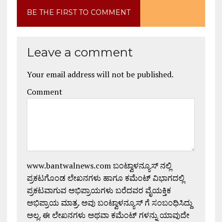
BE THE FIRST TO COMMENT
Leave a comment
Your email address will not be published.
Comment
www.bantwalnews.com ಬಂಟ್ವಾಳನ್ಯೂಸ್ ನಲ್ಲಿ
ಪ್ರಕಟಗೊಂಡ ಲೇಖನಗಳು ಹಾಗೂ ಕಮೆಂಟ್ ವಿಭಾಗದಲ್ಲಿ
ಪ್ರಕಟವಾಗುವ ಅಭಿಪ್ರಾಯಗಳು ಬರೆದವರ ವೈಯಕ್ತಿಕ
ಅಭಿಪ್ರಾಯ ಮಾತ್ರ. ಅವು ಬಂಟ್ವಾಳನ್ಯೂಸ್ ಗೆ ಸಂಬಂಧಿಸಿದ್ದು
ಅಲ್ಲ. ಈ ಲೇಖನಗಳು ಅಥವಾ ಕಮೆಂಟ್ ಗಳನ್ನು ಯಾವುದೇ