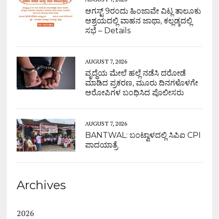
ಆಗಸ್ಟ್ 9ರಂದು ಹಿಂಜಾವೇ ವಿಟ್ಲ ತಾಲೂಕು
ಆಶ್ರಯದಲ್ಲಿ ವಾಹನ ಜಾಥಾ, ಕಲ್ಲಡ್ಕದಲ್ಲಿ
ಸಭೆ – Details
AUGUST 7, 2026
ವೃದ್ಧೆಯ ಮೇಲೆ ಹಲ್ಲೆ ನಡೆಸಿ ದರೋಡೆ
ಮಾಡಿದ ಪ್ರಕರಣ, ಮೂರು ದಿನಗಳೊಳಗೇ
ಆರೋಪಿಗಳ ಬಂಧಿಸಿದ ಪೊಲೀಸರು
AUGUST 7, 2026
BANTWAL: ಬಂಟ್ವಾಳದಲ್ಲಿ ಸಿಪಿಐ CPI
ಪಾದಯಾತ್ರೆ
Archives
2026