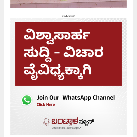
ಜಾಹೀರಾತು