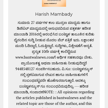
Harish Mambady
ಸುಮಾರು 27 ವರ್ಷಗಳ ಕಾಲ ಮುದ್ರಣ ಮಾಧ್ಯಮ ಹಾಗೂ
ಡಿಜಿಟಲ್ ಮಾಧ್ಯಮದಲ್ಲಿ ಅನುಭವವಿರುವ ಪತ್ರಕರ್ತ ಹರೀಶ
ಮಾಂಬಾಡಿ 2016ರಲ್ಲಿ ಆರಂಭಿಸಿದ ಬಂಟ್ವಾಳ ತಾಲೂಕಿನ ಕುರಿತು
ದೈನಂದಿನ ಸುದ್ದಿ ನೀಡುವ ಮೊದಲ ವೆಬ್ ಪತ್ರಿಕೆ ಇದು. ಲಕ್ಷಾಂತರ
ಮಂದಿ ಓದಿದ್ದಾರೆ, ಓದುತ್ತಿದ್ದಾರೆ. ಸುದ್ದಿಗಳು, ವಿಶ್ಲೇಷಣೆಗೆ ಆದ್ಯತೆ.
ಪ್ರಸ್ತುತ 10ನೇ ವರ್ಷಕ್ಕೆ ಕಾಲಿಟ್ಟಿರುವ
www.bantwalnews.comಗೆ ಆರ್ಥಿಕ ಸಹಕಾರವೂ ಬೇಕು.
ಪ್ರಾಯೋಜಕತ್ವ ಅಥವಾ ಜಾಹೀರಾತು ನೀಡುವುದಿದ್ದರೆ
9448548127 ಸಂಪರ್ಕಿಸಬಹುದು. ವಿ.ಸೂ: ಬಂಟ್ವಾಳನ್ಯೂಸ್
ನಲ್ಲಿ ಪ್ರಕಟವಾಗುವ ಲೇಖನ ಹಾಗೂ ಜಾಹೀರಾತುಗಳಿಗೆ
ಸಂಬಂಧಪಟ್ಟವರೇ ಹೊಣೆಗಾರರಾಗುತ್ತಾರೆ. ಅದಕ್ಕೂ
ಬಂಟ್ವಾಳನ್ಯೂಸ್ ಗೂ ಸಂಬಂಧವಿರುವುದಿಲ್ಲ. --- ಹರೀಶ
ಮಾಂಬಾಡಿ, ಸಂಪಾದಕNOTE: : All opinions regarding
the articles published in bantwalnews and the
related topic are those of the author, and this