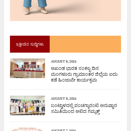
ಇತ್ತೀಚಿನ ಸುದ್ದಿಗಳು
AUGUST 8, 2026
ಅಖಂಡ ಭಾರತ ಸಂಕಲ್ಪ ದಿನ:
ಮಂಗಳೂರು ಗ್ರಾಮಾಂತರ ಜಿಲ್ಲೆಯ ಐದು
ಕಡೆ ಹಿಂಜಾವೇ ಕಾರ್ಯಕ್ರಮ
AUGUST 8, 2026
ಬಂಟ್ವಾಳದಲ್ಲಿ ಪಂಚಗ್ಯಾರಂಟಿ ಅನುಷ್ಠಾನ
ಸಮಿತಿಯಿಂದ ಆಟಿದ ಗಮ್ಮತ್ತ್
AUGUST 7, 2026