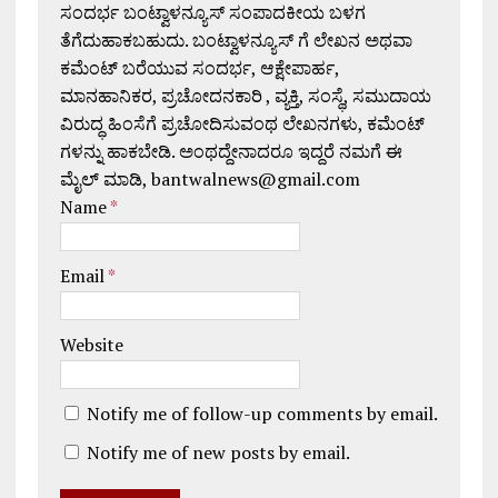
ಸಂದರ್ಭ ಬಂಟ್ವಾಳನ್ಯೂಸ್ ಸಂಪಾದಕೀಯ ಬಳಗ
ತೆಗೆದುಹಾಕಬಹುದು. ಬಂಟ್ವಾಳನ್ಯೂಸ್ ಗೆ ಲೇಖನ ಅಥವಾ
ಕಮೆಂಟ್ ಬರೆಯುವ ಸಂದರ್ಭ, ಆಕ್ಷೇಪಾರ್ಹ,
ಮಾನಹಾನಿಕರ, ಪ್ರಚೋದನಕಾರಿ , ವ್ಯಕ್ತಿ, ಸಂಸ್ಥೆ, ಸಮುದಾಯ
ವಿರುದ್ಧ ಹಿಂಸೆಗೆ ಪ್ರಚೋದಿಸುವಂಥ ಲೇಖನಗಳು, ಕಮೆಂಟ್
ಗಳನ್ನು ಹಾಕಬೇಡಿ. ಅಂಥದ್ದೇನಾದರೂ ಇದ್ದರೆ ನಮಗೆ ಈ
ಮೈಲ್ ಮಾಡಿ, bantwalnews@gmail.com
Name
*
Email
*
Website
Notify me of follow-up comments by email.
Notify me of new posts by email.