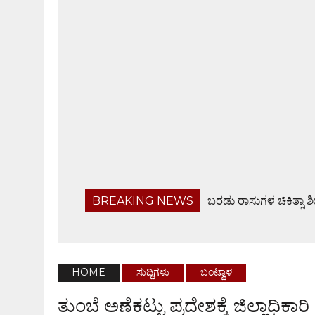
BREAKING NEWS
ಬರಡು ರಾಸುಗಳ ಚಿಕಿತ್ಸಾ ಶ
ಬಂಟ್ವಾಳ ತಾಲೂಕು ನಿವೃತ್ತ ಸರಕಾರಿ ನೌಕರರ ಸಂಘ ಸಭೆ
ಹೆದ್ದಾರಿಯಲ್ಲೇ ಜಲರಾಶಿ, ವಾಹನ ಸವಾರರಿಗೆ ಸಂಕಟ
ಆ.28ರಂದು ಸರಪಾಡಿಯಲ್ಲಿ ಸಾಮೂಹಿಕ ಶ್ರೀ ವರಮಹಾಲಕ್ಷ್
HOME
ಸುದ್ದಿಗಳು
ಬಂಟ್ವಾಳ
ಫೊಟೋಗ್ರಾಫರ್ಸ್ ಅಸೋಸಿಯೇಶನ್ ವಾರ್ಷಿಕ ಸಭೆ
ತುಂಬೆ ಅಣೆಕಟ್ಟು ಪ್ರದೇಶಕ್ಕೆ ಜಿಲ್ಲಾಧಿಕಾರ