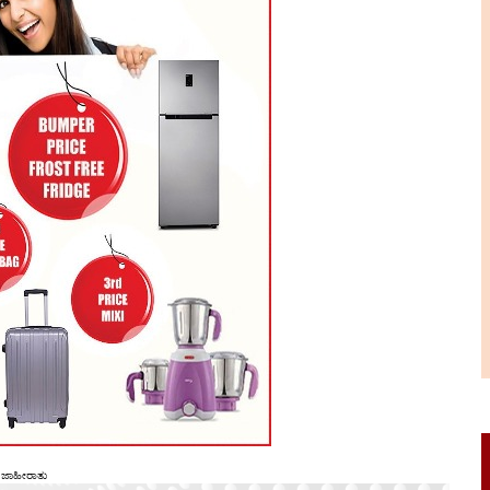
ಜಾಹೀರಾತು