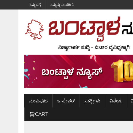
ನಮ್ಮ ಬಗ್ಗೆ
ನಮ್ಮನ್ನು ಸಂಪರ್ಕಿಸಿ
ಮುಖಪುಟ
ಇ-ಪೇಪರ್
ಸುದ್ದಿಗಳು
ವಿಶೇಷ
ನ
CART