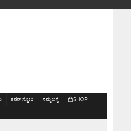
ು
ಕವರ್ ಸ್ಟೋರಿ
ನಮ್ಮ ಬಗ್ಗೆ
SHOP