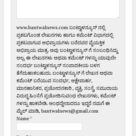
www.bantwalnews.com ಬಂಟ್ವಾಳನ್ಯೂಸ್ ನಲ್ಲಿ
ಪ್ರಕಟಗೊಂಡ ಲೇಖನಗಳು ಹಾಗೂ ಕಮೆಂಟ್ ವಿಭಾಗದಲ್ಲಿ
ಪ್ರಕಟವಾಗುವ ಅಭಿಪ್ರಾಯಗಳು ಬರೆದವರ ವೈಯಕ್ತಿಕ
ಅಭಿಪ್ರಾಯ ಮಾತ್ರ. ಅವು ಬಂಟ್ವಾಳನ್ಯೂಸ್ ಗೆ ಸಂಬಂಧಿಸಿದ್ದು
ಅಲ್ಲ. ಈ ಲೇಖನಗಳು ಅಥವಾ ಕಮೆಂಟ್ ಗಳನ್ನು ಯಾವುದೇ
ಸಂದರ್ಭ ಬಂಟ್ವಾಳನ್ಯೂಸ್ ಸಂಪಾದಕೀಯ ಬಳಗ
ತೆಗೆದುಹಾಕಬಹುದು. ಬಂಟ್ವಾಳನ್ಯೂಸ್ ಗೆ ಲೇಖನ ಅಥವಾ
ಕಮೆಂಟ್ ಬರೆಯುವ ಸಂದರ್ಭ, ಆಕ್ಷೇಪಾರ್ಹ,
ಮಾನಹಾನಿಕರ, ಪ್ರಚೋದನಕಾರಿ , ವ್ಯಕ್ತಿ, ಸಂಸ್ಥೆ, ಸಮುದಾಯ
ವಿರುದ್ಧ ಹಿಂಸೆಗೆ ಪ್ರಚೋದಿಸುವಂಥ ಲೇಖನಗಳು, ಕಮೆಂಟ್
ಗಳನ್ನು ಹಾಕಬೇಡಿ. ಅಂಥದ್ದೇನಾದರೂ ಇದ್ದರೆ ನಮಗೆ ಈ
ಮೈಲ್ ಮಾಡಿ, bantwalnews@gmail.com
Name
*