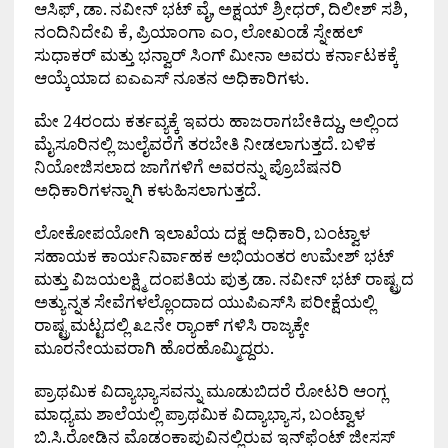
ಆಸಿಫ್, ಡಾ. ನವೀನ್ ಭಟ್ ವೈ, ಅಕ್ಷಯ್ ಶ್ರೀಧರ್, ದಿಲೀಶ್ ಸಶಿ,
ನಂದಿನಿದೇವಿ ಕೆ, ಪ್ರಿಯಾಂಗಾ ಎಂ, ಲೋಖಂಡೆ ಸ್ನೇಹಲ್
ಸುಧಾಕರ್ ಮತ್ತು ಭನ್ವಾರ್ ಸಿಂಗ್ ಮೀನಾ ಅವರು ಕರ್ನಾಟಕಕ್ಕೆ
ಆಯ್ಕೆಯಾದ ಐಎಎಸ್ ನೂತನ ಅಧಿಕಾರಿಗಳು.
ಮೇ 24ರಂದು ಕರ್ತವ್ಯಕ್ಕೆ ಇವರು ಹಾಜರಾಗಬೇಕಿದ್ದು, ಅಲ್ಲಿಂದ
ಮೈಸೂರಿನಲ್ಲಿ ಜುಲೈವರೆಗೆ ತರಬೇತಿ ನೀಡಲಾಗುತ್ತದೆ. ಬಳಿಕ
ನಿಯೋಜಿಸಲಾದ ಜಾಗೆಗಳಿಗೆ ಅವರನ್ನು ಪ್ರೊಬೆಷನರಿ
ಅಧಿಕಾರಿಗಳನ್ನಾಗಿ ಕಳುಹಿಸಲಾಗುತ್ತದೆ.
ಲೋಕೋಪಯೋಗಿ ಇಲಾಖೆಯ ದಕ್ಷ ಅಧಿಕಾರಿ, ಬಂಟ್ವಾಳ
ಸಹಾಯಕ ಕಾರ್ಯನಿರ್ವಾಹಕ ಅಭಿಯಂತರ ಉಮೇಶ್ ಭಟ್
ಮತ್ತು ವಿಜಯಲಕ್ಷ್ಮಿ ದಂಪತಿಯ ಪುತ್ರ ಡಾ. ನವೀನ್ ಭಟ್ ರಾಷ್ಟ್ರದ
ಅತ್ಯುನ್ನತ ಸೇವೆಗಳಲ್ಲೊಂದಾದ ಯುಪಿಎಸ್‌ಸಿ ಪರೀಕ್ಷೆಯಲ್ಲಿ
ರಾಷ್ಟ್ರಮಟ್ಟದಲ್ಲಿ ೩೭ನೇ ರ್‍ಯಾಂಕ್ ಗಳಿಸಿ ರಾಜ್ಯಕ್ಕೇ
ಮೂರನೇಯವರಾಗಿ ಹೊರಹೊಮ್ಮಿದ್ದರು.
ಪ್ರಾಥಮಿಕ ವಿದ್ಯಾಭ್ಯಾಸವನ್ನು ಮೂಡುಬಿದರೆ ರೋಟರಿ ಆಂಗ್ಲ
ಮಾಧ್ಯಮ ಶಾಲೆಯಲ್ಲಿ ಪ್ರಾಥಮಿಕ ವಿದ್ಯಾಭ್ಯಾಸ, ಬಂಟ್ವಾಳ
ಬಿ.ಸಿ.ರೋಡಿನ ಮೊಡಂಕಾಪುವಿನಲ್ಲಿರುವ ಇನ್‌ಫೆಂಟ್ ಜೀಸಸ್