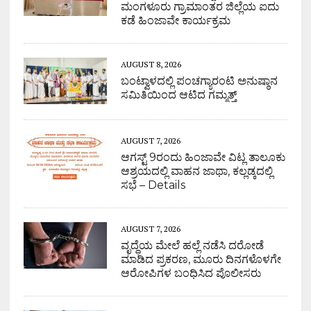
ಮಂಗಳೂರು ಗ್ರಾಮಾಂತರ ಜಿಲ್ಲೆಯ ಐದು
ಕಡೆ ಹಿಂಜಾವೇ ಕಾರ್ಯಕ್ರಮ
AUGUST 8, 2026
ಬಂಟ್ವಾಳದಲ್ಲಿ ಪಂಚಗ್ಯಾರಂಟಿ ಅನುಷ್ಠಾನ
ಸಮಿತಿಯಿಂದ ಆಟಿದ ಗಮ್ಮತ್ತ್
AUGUST 7, 2026
ಆಗಸ್ಟ್ 9ರಂದು ಹಿಂಜಾವೇ ವಿಟ್ಲ ತಾಲೂಕು
ಆಶ್ರಯದಲ್ಲಿ ವಾಹನ ಜಾಥಾ, ಕಲ್ಲಡ್ಕದಲ್ಲಿ
ಸಭೆ – Details
AUGUST 7, 2026
ವೃದ್ಧೆಯ ಮೇಲೆ ಹಲ್ಲೆ ನಡೆಸಿ ದರೋಡೆ
ಮಾಡಿದ ಪ್ರಕರಣ, ಮೂರು ದಿನಗಳೊಳಗೇ
ಆರೋಪಿಗಳ ಬಂಧಿಸಿದ ಪೊಲೀಸರು