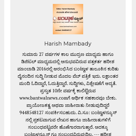
Harish Mambady
ಸುಮಾರು 27 ವರ್ಷಗಳ ಕಾಲ ಮುದ್ರಣ ಮಾಧ್ಯಮ ಹಾಗೂ
ಡಿಜಿಟಲ್ ಮಾಧ್ಯಮದಲ್ಲಿ ಅನುಭವವಿರುವ ಪತ್ರಕರ್ತ ಹರೀಶ
ಮಾಂಬಾಡಿ 2016ರಲ್ಲಿ ಆರಂಭಿಸಿದ ಬಂಟ್ವಾಳ ತಾಲೂಕಿನ ಕುರಿತು
ದೈನಂದಿನ ಸುದ್ದಿ ನೀಡುವ ಮೊದಲ ವೆಬ್ ಪತ್ರಿಕೆ ಇದು. ಲಕ್ಷಾಂತರ
ಮಂದಿ ಓದಿದ್ದಾರೆ, ಓದುತ್ತಿದ್ದಾರೆ. ಸುದ್ದಿಗಳು, ವಿಶ್ಲೇಷಣೆಗೆ ಆದ್ಯತೆ.
ಪ್ರಸ್ತುತ 10ನೇ ವರ್ಷಕ್ಕೆ ಕಾಲಿಟ್ಟಿರುವ
www.bantwalnews.comಗೆ ಆರ್ಥಿಕ ಸಹಕಾರವೂ ಬೇಕು.
ಪ್ರಾಯೋಜಕತ್ವ ಅಥವಾ ಜಾಹೀರಾತು ನೀಡುವುದಿದ್ದರೆ
9448548127 ಸಂಪರ್ಕಿಸಬಹುದು. ವಿ.ಸೂ: ಬಂಟ್ವಾಳನ್ಯೂಸ್
ನಲ್ಲಿ ಪ್ರಕಟವಾಗುವ ಲೇಖನ ಹಾಗೂ ಜಾಹೀರಾತುಗಳಿಗೆ
ಸಂಬಂಧಪಟ್ಟವರೇ ಹೊಣೆಗಾರರಾಗುತ್ತಾರೆ. ಅದಕ್ಕೂ
ಬಂಟ್ವಾಳನ್ಯೂಸ್ ಗೂ ಸಂಬಂಧವಿರುವುದಿಲ್ಲ. --- ಹರೀಶ