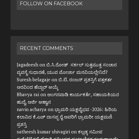
FOLLOW ON FACEBOOK
RECENT COMMENTS
Jagadeesh
on
ಬಿ.ಸಿ.ರೋಡ್ ಸರ್ಕಲ್ ಸುತ್ತಮುತ್ತ ಸಂಚಾರ
ವ್ಯವಸ್ಥೆ ಸುಧಾರಣೆ, ಯುವ ಮೋರ್ಚಾ ಮನವಿಯಲ್ಲೇನಿದೆ?
Suresh belagaje
on
ಬಿ.ಟಿ. ರಂಜನ್ ಪ್ರಶಸ್ತಿಗೆ ಪತ್ರಕರ್ತ
ಅರವಿಂದ ಹೆಬ್ಬಾರ್ ಆಯ್ಕೆ
Bhavya rai
on
ಅಂಗನವಾಡಿ ಕಾರ್ಯಕರ್ತೆ, ಸಹಾಯಕಿಯರ
ಹುದ್ದೆ, ಅರ್ಜಿ ಆಹ್ವಾನ
navin acharya
on
ಭ್ರಾಮರಿ ಯಕ್ಷವೈಭವ -2026: ಹಿರಿಯ
ಕಲಾವಿದ ಕೆ.ಎಚ್ ದಾಸಪ್ಪ ರೈ ಅವರಿಗೆ ಭ್ರಾಮರೀ ಯಕ್ಷಮಣಿ
ಪ್ರಶಸ್ತಿ
satheesh kumar shivagiri
on
ಕಲ್ಲಡ್ಕ ಸಮೀಪ