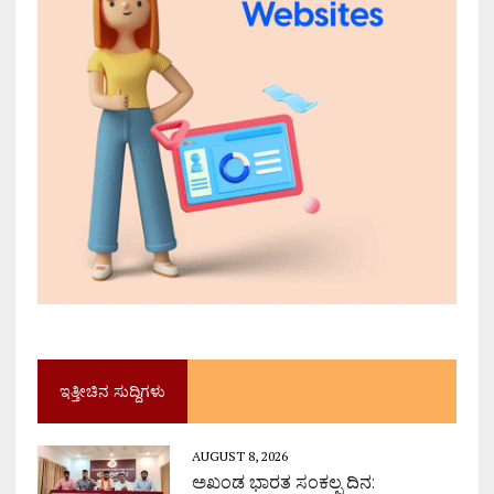
ಇತ್ತೀಚಿನ ಸುದ್ದಿಗಳು
AUGUST 8, 2026
ಅಖಂಡ ಭಾರತ ಸಂಕಲ್ಪ ದಿನ: