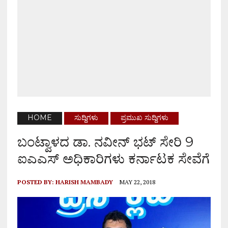
HOME
ಸುದ್ದಿಗಳು
ಪ್ರಮುಖ ಸುದ್ದಿಗಳು
ಬಂಟ್ವಾಳದ ಡಾ. ನವೀನ್ ಭಟ್ ಸೇರಿ 9
ಐಎಎಸ್ ಅಧಿಕಾರಿಗಳು ಕರ್ನಾಟಕ ಸೇವೆಗೆ
POSTED BY:
HARISH MAMBADY
MAY 22, 2018