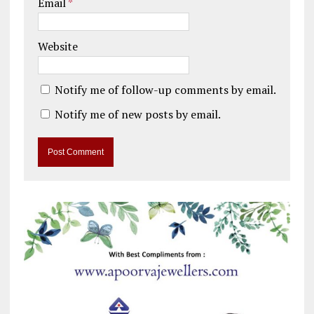
Email
*
Website
Notify me of follow-up comments by email.
Notify me of new posts by email.
A
l
t
e
r
n
a
t