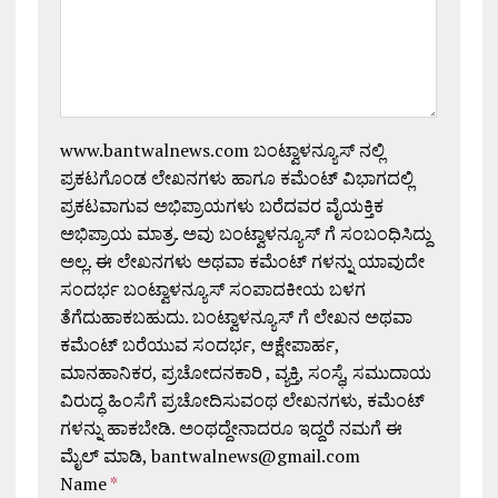
www.bantwalnews.com ಬಂಟ್ವಾಳನ್ಯೂಸ್ ನಲ್ಲಿ
ಪ್ರಕಟಗೊಂಡ ಲೇಖನಗಳು ಹಾಗೂ ಕಮೆಂಟ್ ವಿಭಾಗದಲ್ಲಿ
ಪ್ರಕಟವಾಗುವ ಅಭಿಪ್ರಾಯಗಳು ಬರೆದವರ ವೈಯಕ್ತಿಕ
ಅಭಿಪ್ರಾಯ ಮಾತ್ರ. ಅವು ಬಂಟ್ವಾಳನ್ಯೂಸ್ ಗೆ ಸಂಬಂಧಿಸಿದ್ದು
ಅಲ್ಲ. ಈ ಲೇಖನಗಳು ಅಥವಾ ಕಮೆಂಟ್ ಗಳನ್ನು ಯಾವುದೇ
ಸಂದರ್ಭ ಬಂಟ್ವಾಳನ್ಯೂಸ್ ಸಂಪಾದಕೀಯ ಬಳಗ
ತೆಗೆದುಹಾಕಬಹುದು. ಬಂಟ್ವಾಳನ್ಯೂಸ್ ಗೆ ಲೇಖನ ಅಥವಾ
ಕಮೆಂಟ್ ಬರೆಯುವ ಸಂದರ್ಭ, ಆಕ್ಷೇಪಾರ್ಹ,
ಮಾನಹಾನಿಕರ, ಪ್ರಚೋದನಕಾರಿ , ವ್ಯಕ್ತಿ, ಸಂಸ್ಥೆ, ಸಮುದಾಯ
ವಿರುದ್ಧ ಹಿಂಸೆಗೆ ಪ್ರಚೋದಿಸುವಂಥ ಲೇಖನಗಳು, ಕಮೆಂಟ್
ಗಳನ್ನು ಹಾಕಬೇಡಿ. ಅಂಥದ್ದೇನಾದರೂ ಇದ್ದರೆ ನಮಗೆ ಈ
ಮೈಲ್ ಮಾಡಿ, bantwalnews@gmail.com
Name
*