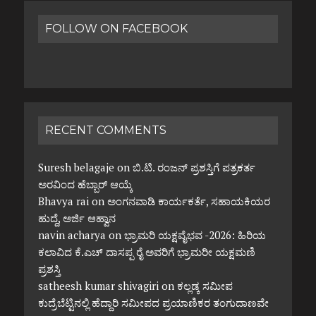
FOLLOW ON FACEBOOK
RECENT COMMENTS
Suresh belagaje
on
ಬಿ.ಟಿ. ರಂಜನ್ ಪ್ರಶಸ್ತಿಗೆ ಪತ್ರಕರ್ತ
ಅರವಿಂದ ಹೆಬ್ಬಾರ್ ಆಯ್ಕೆ
Bhavya rai
on
ಅಂಗನವಾಡಿ ಕಾರ್ಯಕರ್ತೆ, ಸಹಾಯಕಿಯರ
ಹುದ್ದೆ, ಅರ್ಜಿ ಆಹ್ವಾನ
navin acharya
on
ಭ್ರಾಮರಿ ಯಕ್ಷವೈಭವ -2026: ಹಿರಿಯ
ಕಲಾವಿದ ಕೆ.ಎಚ್ ದಾಸಪ್ಪ ರೈ ಅವರಿಗೆ ಭ್ರಾಮರೀ ಯಕ್ಷಮಣಿ
ಪ್ರಶಸ್ತಿ
satheesh kumar shivagiri
on
ಕಲ್ಲಡ್ಕ ಸಮೀಪ
ಕುದ್ರೆಬೆಟ್ಟಿನಲ್ಲಿ ಹೆದ್ದಾರಿ ಸಮೀಪದ ಪ್ರಯಾಣಿಕರ ತಂಗುದಾಣವೇ