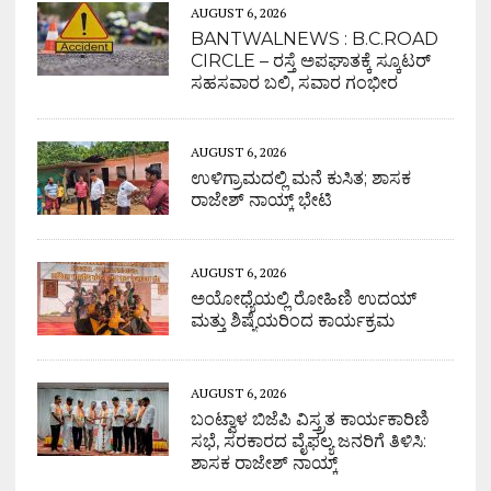
AUGUST 6, 2026
BANTWALNEWS : B.C.ROAD
CIRCLE – ರಸ್ತೆ ಅಪಘಾತಕ್ಕೆ ಸ್ಕೂಟರ್
ಸಹಸವಾರ ಬಲಿ, ಸವಾರ ಗಂಭೀರ
AUGUST 6, 2026
ಉಳಿಗ್ರಾಮದಲ್ಲಿ ಮನೆ ಕುಸಿತ; ಶಾಸಕ
ರಾಜೇಶ್ ನಾಯ್ಕ್ ಭೇಟಿ
AUGUST 6, 2026
ಅಯೋಧ್ಯೆಯಲ್ಲಿ ರೋಹಿಣಿ ಉದಯ್
ಮತ್ತು ಶಿಷ್ಯೆಯರಿಂದ ಕಾರ್ಯಕ್ರಮ
AUGUST 6, 2026
ಬಂಟ್ವಾಳ ಬಿಜೆಪಿ ವಿಸ್ತ್ರತ ಕಾರ್ಯಕಾರಿಣಿ
ಸಭೆ, ಸರಕಾರದ ವೈಫಲ್ಯ ಜನರಿಗೆ ತಿಳಿಸಿ:
ಶಾಸಕ ರಾಜೇಶ್ ನಾಯ್ಕ್