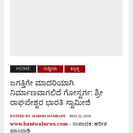
HOME
ಸುದ್ದಿಗಳು
ಕಲ್ಲಡ್ಕ
ಜಗತ್ತಿಗೇ ಮಾದರಿಯಾಗಿ
ನಿರ್ಮಾಣವಾಗಲಿದೆ ಗೋಸ್ವರ್ಗ: ಶ್ರೀ
ರಾಘವೇಶ್ವರ ಭಾರತಿ ಸ್ವಾಮೀಜಿ
POSTED BY:
HARISH MAMBADY
MAY 22, 2018
www.bantwalnews.com
– ಸಂಪಾದಕ: ಹರೀಶ
ಮಾಂಬಾಡಿ