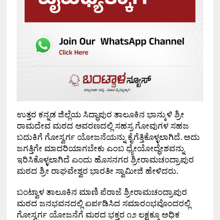
ಉತ್ತರ ಕನ್ನಡ ಜಿಲ್ಲೆಯ ಸಿದ್ಧಾಪುರ ತಾಲೂಕಿನ ಭಾನ್ಕುಳಿ ಶ್ರೀ
ರಾಮದೇವ ಮಠದ ಆವರಣದಲ್ಲಿ ಸಹಸ್ರ ಗೋವುಗಳ ಸಹಜ
ಬದುಕಿಗೆ ಗೋಸ್ವರ್ಗ ಯೋಜನೆಯನ್ನು ಕೈಗೆತ್ತಿಕೊಳ್ಳಲಾಗಿದೆ. ಅದು
ಜಗತ್ತಿಗೇ ಮಾದರಿಯಾಗಬೇಕು ಎಂಬ ಧ್ಯೇಯೋದ್ಧೇಶವನ್ನು
ಇರಿಸಿಕೊಳ್ಳಲಾಗಿದೆ ಎಂದು ಹೊಸನಗರ ಶ್ರೀರಾಮಚಂದ್ರಾಪುರ
ಮಠದ ಶ್ರೀ ರಾಘವೇಶ್ವರ ಭಾರತೀ ಸ್ವಾಮೀಜಿ ಹೇಳಿದರು.
ಬಂಟ್ವಾಳ ತಾಲೂಕಿನ ಮಾಣಿ ಪೆರಾಜೆ ಶ್ರೀರಾಮಚಂದ್ರಾಪುರ
ಮಠದ ಜನಭವನದಲ್ಲಿ ಏರ್ಪಡಿಸಿದ ಸಮಾರಂಭವೊಂದರಲ್ಲಿ
ಗೋಸ್ವರ್ಗ ಯೋಜನೆಗೆ ಮಠದ ಭಕ್ತರ ೧೨ ಲಕ್ಷಕ್ಕೂ ಅಧಿಕ