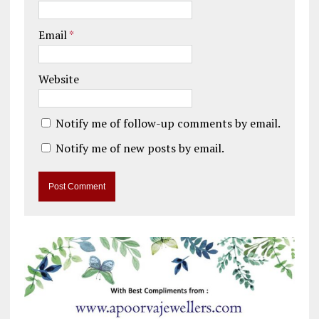
Email
*
Website
Notify me of follow-up comments by email.
Notify me of new posts by email.
A
l
t
e
r
n
a