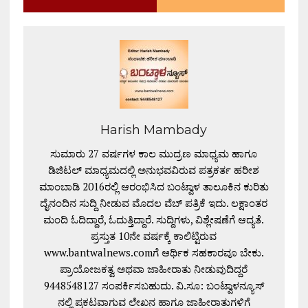
Harish Mambady
ಸುಮಾರು 27 ವರ್ಷಗಳ ಕಾಲ ಮುದ್ರಣ ಮಾಧ್ಯಮ ಹಾಗೂ
ಡಿಜಿಟಲ್ ಮಾಧ್ಯಮದಲ್ಲಿ ಅನುಭವವಿರುವ ಪತ್ರಕರ್ತ ಹರೀಶ
ಮಾಂಬಾಡಿ 2016ರಲ್ಲಿ ಆರಂಭಿಸಿದ ಬಂಟ್ವಾಳ ತಾಲೂಕಿನ ಕುರಿತು
ದೈನಂದಿನ ಸುದ್ದಿ ನೀಡುವ ಮೊದಲ ವೆಬ್ ಪತ್ರಿಕೆ ಇದು. ಲಕ್ಷಾಂತರ
ಮಂದಿ ಓದಿದ್ದಾರೆ, ಓದುತ್ತಿದ್ದಾರೆ. ಸುದ್ದಿಗಳು, ವಿಶ್ಲೇಷಣೆಗೆ ಆದ್ಯತೆ.
ಪ್ರಸ್ತುತ 10ನೇ ವರ್ಷಕ್ಕೆ ಕಾಲಿಟ್ಟಿರುವ
www.bantwalnews.comಗೆ ಆರ್ಥಿಕ ಸಹಕಾರವೂ ಬೇಕು.
ಪ್ರಾಯೋಜಕತ್ವ ಅಥವಾ ಜಾಹೀರಾತು ನೀಡುವುದಿದ್ದರೆ
9448548127 ಸಂಪರ್ಕಿಸಬಹುದು. ವಿ.ಸೂ: ಬಂಟ್ವಾಳನ್ಯೂಸ್
ನಲ್ಲಿ ಪ್ರಕಟವಾಗುವ ಲೇಖನ ಹಾಗೂ ಜಾಹೀರಾತುಗಳಿಗೆ