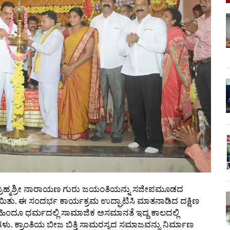
ಿ ಬ್ರಹ್ಮಶ್ರೀ ನಾರಾಯಣ ಗುರು ಜಯಂತಿಯನ್ನು ಸಜೀಪಮೂಡದ
ಯಿತು. ಈ ಸಂದರ್ಭ ಕಾರ್ಯಕ್ರಮ ಉದ್ಘಾಟಿಸಿ ಮಾತನಾಡಿದ ದಕ್ಷಿಣ
 ಹಿಂದೂ ಧರ್ಮದಲ್ಲಿ ಸಾಮಾಜಿಕ ಅಸಮಾನತೆ ಇದ್ದ ಕಾಲದಲ್ಲಿ
ು. ಕ್ರಾಂತಿಯ ಬೀಜ ಬಿತ್ತಿ ಸಾಮರಸ್ಯದ ಸಮಾಜವನ್ನು ನಿರ್ಮಾಣ