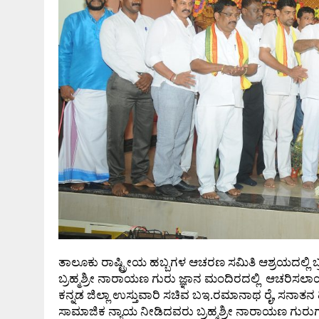
ತಾಲೂಕು ರಾಷ್ಟ್ರೀಯ ಹಬ್ಬಗಳ ಆಚರಣ ಸಮಿತಿ ಆಶ್ರಯದಲ್ಲ
ಬ್ರಹ್ಮಶ್ರೀ ನಾರಾಯಣ ಗುರು ಜ್ಞಾನ ಮಂದಿರದಲ್ಲಿ ಆಚರಿಸಲಾ
ಕನ್ನಡ ಜಿಲ್ಲಾ ಉಸ್ತುವಾರಿ ಸಚಿವ ಬಇ.ರಮಾನಾಥ ರೈ, ಸನಾತನ
ಸಾಮಾಜಿಕ ನ್ಯಾಯ ನೀಡಿದವರು ಬ್ರಹ್ಮಶ್ರೀ ನಾರಾಯಣ ಗುರುಗಳ