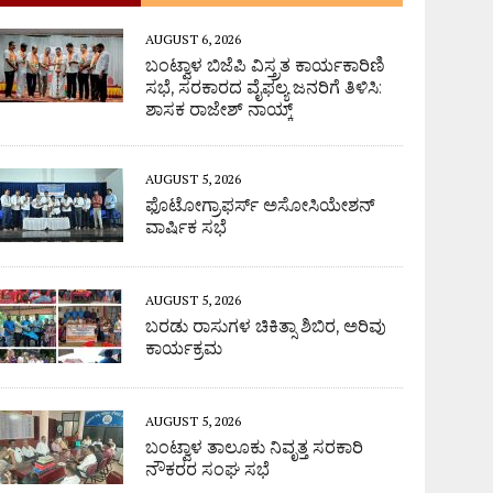
AUGUST 6, 2026
ಬಂಟ್ವಾಳ ಬಿಜೆಪಿ ವಿಸ್ತ್ರತ ಕಾರ್ಯಕಾರಿಣಿ
ಸಭೆ, ಸರಕಾರದ ವೈಫಲ್ಯ ಜನರಿಗೆ ತಿಳಿಸಿ:
ಶಾಸಕ ರಾಜೇಶ್ ನಾಯ್ಕ್
AUGUST 5, 2026
ಫೊಟೋಗ್ರಾಫರ್ಸ್ ಅಸೋಸಿಯೇಶನ್
ವಾರ್ಷಿಕ ಸಭೆ
AUGUST 5, 2026
ಬರಡು ರಾಸುಗಳ ಚಿಕಿತ್ಸಾ ಶಿಬಿರ, ಅರಿವು
ಕಾರ್ಯಕ್ರಮ
AUGUST 5, 2026
ಬಂಟ್ವಾಳ ತಾಲೂಕು ನಿವೃತ್ತ ಸರಕಾರಿ
ನೌಕರರ ಸಂಘ ಸಭೆ