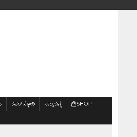
ು
ಕವರ್ ಸ್ಟೋರಿ
ನಮ್ಮ ಬಗ್ಗೆ
SHOP