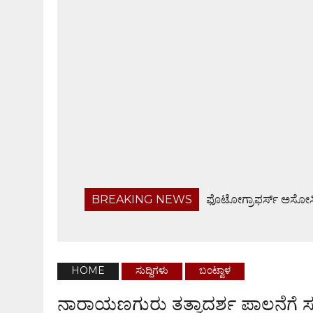
BREAKING NEWS
ಫೊಟೋಗ್ರಾಫರ್ಸ್ ಅಸೋಸಿ
ಬರಡು ರಾಸುಗಳ ಚಿಕಿತ್ಸಾ ಶಿಬಿರ, ಅರಿವು ಕಾರ್ಯಕ್ರಮ
ಬಂಟ್ವಾಳ ತಾಲೂಕು ನಿವೃತ್ತ ಸರಕಾರಿ ನೌಕರರ ಸಂಘ ಸಭೆ
ಹೆದ್ದಾರಿಯಲ್ಲೇ ಜಲರಾಶಿ, ವಾಹನ ಸವಾರರಿಗೆ ಸಂಕಟ
HOME
ಸುದ್ದಿಗಳು
ಬಂಟ್ವಾಳ
ಬಂಟ್ವಾಳ ಬಿಜೆಪಿ ವಿಸ್ತ್ರತ ಕಾರ್ಯಕಾರಿಣಿ ಸಭೆ, ಸರಕಾರದ 
ನಾರಾಯಣಗುರು ತತ್ವಾದರ್ಶ ಪಾಲನೆಗೆ 