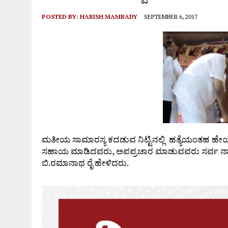
POSTED BY:
HARISH MAMBADY
SEPTEMBER 6, 2017
ಮತೀಯ ಸಾಮಾರಸ್ಯ ಕದಡುವ ನಿಟ್ಟಿನಲ್ಲಿ ಹತ್ಯೆಯಂತಹ ಹೇಯ ಕೃತ್ಯ
ಸಹಾಯ ಮಾಡಿದವರು, ಅಪಪ್ರಚಾರ ಮಾಡುವವರು ಸರ್ವ ನಾಶ ಆಗ
ಬಿ.ರಮಾನಾಥ ರೈ ಹೇಳಿದರು.