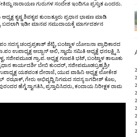
ಆಗಬೇಕಿದ್ದು ನಾರಾಯಣ ಗುರುಗಳ ಸಂದೇಶ ಇಂದಿಗೂ ಪ್ರಸ್ತುತ ಎಂದರು.
ಯಕ್ಷ ಕೃಷ್ಣ ಶಿವಕೃಪ ಕುಂಜತ್ತೂರು ಪ್ರಧಾನ ಭಾಷಣ ಮಾಡಿ
. ಬದಲಾಗಿ ಇಡೀ ಮಾನವ ಸಮುದಾಯಕ್ಕೆ ಮಾರ್ಗದರ್ಶನ
 ಜಿ.ಪಂ ಸದಸ್ಯ ಚಂದ್ರಪ್ರಕಾಶ್ ಶೆಟ್ಟಿ, ಬಂಟ್ವಾಳ ಯೋಜನಾ ಪ್ರಾಧಿಕಾರದ
ಪಂ ಉಪಾಧ್ಯಕ್ಷ ಅಬ್ಬಾಸ್ ಅಲಿ, ಸ್ಥಾಯಿ ಸಮಿತಿ ಅಧ್ಯಕ್ಷೆ ಧನಲಕ್ಷ್ಮಿ ಸಿ
ಣ ಆಳ್ವ, ಸಜೀಪಮೂಡ ಗ್ರಾ.ಪ. ಅಧ್ಯಕ್ಷ ಗಣಪತಿ ಭಟ್, ಬಂಟ್ವಾಳ ತಾಲೂಕು
ಪ್ರಧಾನ ಕಾರ್ಯದರ್ಶಿ ಬೇಬಿ ಕುಂದರ್, ಸಜೀಪಮೂಡಬ್ರಹ್ಮಶ್ರೀ
ಪಾಧ್ಯಕ್ಷ ಯಶವಂತ ದೇರಾಜೆ, ಯುವ ವಾಹಿನಿ ಅಧ್ಯಕ್ಷ ಲೋಕೇಶ
ಬ್ದುಲ್ ರಝಾಕ್, ಗೇರು ಅಭಿವೃದ್ದಿ ನಿಗಮದ ಸದಸ್ಯ ಜಗದೀಶ್ ಕೊಲ,
ಪುರಂದರ ಹೆಗ್ಡೆ ಸ್ವಾಗತಿಸಿ, ಪ್ರಸ್ತಾವಿಸಿದರು, ಕಂದಾಯ ನಿರೀಕ್ಷಕ ರಾಮ