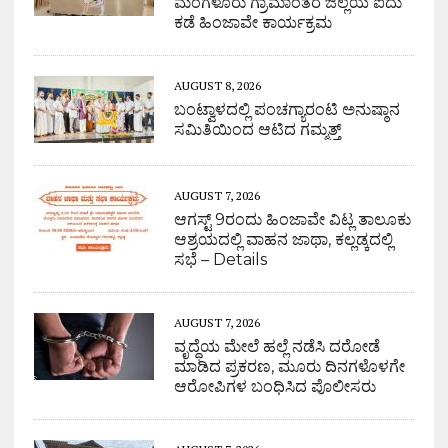
ಮಂಗಳೂರು ಗ್ರಾಮಾಂತರ ಜಿಲ್ಲೆಯ ಐದು
ಕಡೆ ಹಿಂಜಾವೇ ಕಾರ್ಯಕ್ರಮ
AUGUST 8, 2026
ಬಂಟ್ವಾಳದಲ್ಲಿ ಪಂಚಗ್ಯಾರಂಟಿ ಅನುಷ್ಠಾನ
ಸಮಿತಿಯಿಂದ ಆಟಿದ ಗಮ್ಮತ್ತ್
AUGUST 7, 2026
ಆಗಸ್ಟ್ 9ರಂದು ಹಿಂಜಾವೇ ವಿಟ್ಲ ತಾಲೂಕು
ಆಶ್ರಯದಲ್ಲಿ ವಾಹನ ಜಾಥಾ, ಕಲ್ಲಡ್ಕದಲ್ಲಿ
ಸಭೆ – Details
AUGUST 7, 2026
ವೃದ್ಧೆಯ ಮೇಲೆ ಹಲ್ಲೆ ನಡೆಸಿ ದರೋಡೆ
ಮಾಡಿದ ಪ್ರಕರಣ, ಮೂರು ದಿನಗಳೊಳಗೇ
ಆರೋಪಿಗಳ ಬಂಧಿಸಿದ ಪೊಲೀಸರು