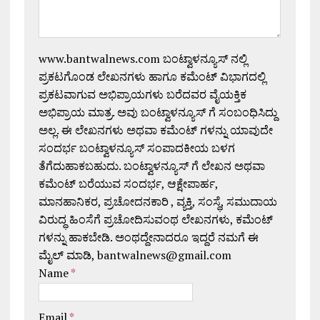
www.bantwalnews.com ಬಂಟ್ವಾಳನ್ಯೂಸ್ ನಲ್ಲಿ
ಪ್ರಕಟಗೊಂಡ ಲೇಖನಗಳು ಹಾಗೂ ಕಮೆಂಟ್ ವಿಭಾಗದಲ್ಲಿ
ಪ್ರಕಟವಾಗುವ ಅಭಿಪ್ರಾಯಗಳು ಬರೆದವರ ವೈಯಕ್ತಿಕ
ಅಭಿಪ್ರಾಯ ಮಾತ್ರ. ಅವು ಬಂಟ್ವಾಳನ್ಯೂಸ್ ಗೆ ಸಂಬಂಧಿಸಿದ್ದು
ಅಲ್ಲ. ಈ ಲೇಖನಗಳು ಅಥವಾ ಕಮೆಂಟ್ ಗಳನ್ನು ಯಾವುದೇ
ಸಂದರ್ಭ ಬಂಟ್ವಾಳನ್ಯೂಸ್ ಸಂಪಾದಕೀಯ ಬಳಗ
ತೆಗೆದುಹಾಕಬಹುದು. ಬಂಟ್ವಾಳನ್ಯೂಸ್ ಗೆ ಲೇಖನ ಅಥವಾ
ಕಮೆಂಟ್ ಬರೆಯುವ ಸಂದರ್ಭ, ಆಕ್ಷೇಪಾರ್ಹ,
ಮಾನಹಾನಿಕರ, ಪ್ರಚೋದನಕಾರಿ , ವ್ಯಕ್ತಿ, ಸಂಸ್ಥೆ, ಸಮುದಾಯ
ವಿರುದ್ಧ ಹಿಂಸೆಗೆ ಪ್ರಚೋದಿಸುವಂಥ ಲೇಖನಗಳು, ಕಮೆಂಟ್
ಗಳನ್ನು ಹಾಕಬೇಡಿ. ಅಂಥದ್ದೇನಾದರೂ ಇದ್ದರೆ ನಮಗೆ ಈ
ಮೈಲ್ ಮಾಡಿ, bantwalnews@gmail.com
Name
*
Email
*