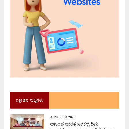
ಇತ್ತೀಚಿನ ಸುದ್ದಿಗಳು
AUGUST 8, 2026
ಅಖಂಡ ಭಾರತ ಸಂಕಲ್ಪ ದಿನ: