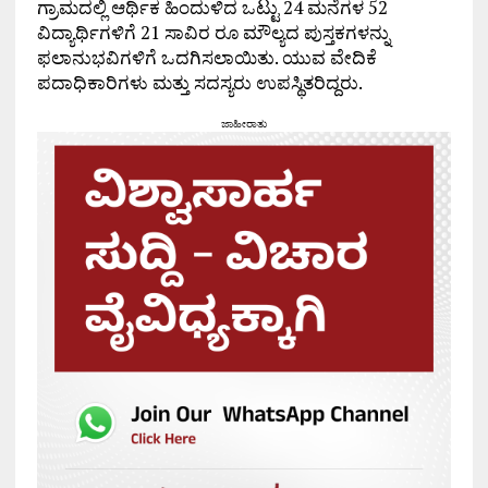
ಗ್ರಾಮದಲ್ಲಿ ಆರ್ಥಿಕ ಹಿಂದುಳಿದ ಒಟ್ಟು 24 ಮನೆಗಳ 52
ವಿದ್ಯಾರ್ಥಿಗಳಿಗೆ 21 ಸಾವಿರ ರೂ ಮೌಲ್ಯದ ಪುಸ್ತಕಗಳನ್ನು
ಫಲಾನುಭವಿಗಳಿಗೆ ಒದಗಿಸಲಾಯಿತು. ಯುವ ವೇದಿಕೆ
ಪದಾಧಿಕಾರಿಗಳು ಮತ್ತು ಸದಸ್ಯರು ಉಪಸ್ಥಿತರಿದ್ದರು.
ಜಾಹೀರಾತು