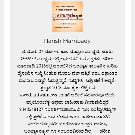
Harish Mambady
ಸುಮಾರು 27 ವರ್ಷಗಳ ಕಾಲ ಮುದ್ರಣ ಮಾಧ್ಯಮ ಹಾಗೂ
ಡಿಜಿಟಲ್ ಮಾಧ್ಯಮದಲ್ಲಿ ಅನುಭವವಿರುವ ಪತ್ರಕರ್ತ ಹರೀಶ
ಮಾಂಬಾಡಿ 2016ರಲ್ಲಿ ಆರಂಭಿಸಿದ ಬಂಟ್ವಾಳ ತಾಲೂಕಿನ ಕುರಿತು
ದೈನಂದಿನ ಸುದ್ದಿ ನೀಡುವ ಮೊದಲ ವೆಬ್ ಪತ್ರಿಕೆ ಇದು. ಲಕ್ಷಾಂತರ
ಮಂದಿ ಓದಿದ್ದಾರೆ, ಓದುತ್ತಿದ್ದಾರೆ. ಸುದ್ದಿಗಳು, ವಿಶ್ಲೇಷಣೆಗೆ ಆದ್ಯತೆ.
ಪ್ರಸ್ತುತ 10ನೇ ವರ್ಷಕ್ಕೆ ಕಾಲಿಟ್ಟಿರುವ
www.bantwalnews.comಗೆ ಆರ್ಥಿಕ ಸಹಕಾರವೂ ಬೇಕು.
ಪ್ರಾಯೋಜಕತ್ವ ಅಥವಾ ಜಾಹೀರಾತು ನೀಡುವುದಿದ್ದರೆ
9448548127 ಸಂಪರ್ಕಿಸಬಹುದು. ವಿ.ಸೂ: ಬಂಟ್ವಾಳನ್ಯೂಸ್
ನಲ್ಲಿ ಪ್ರಕಟವಾಗುವ ಲೇಖನ ಹಾಗೂ ಜಾಹೀರಾತುಗಳಿಗೆ
ಸಂಬಂಧಪಟ್ಟವರೇ ಹೊಣೆಗಾರರಾಗುತ್ತಾರೆ. ಅದಕ್ಕೂ
ಬಂಟ್ವಾಳನ್ಯೂಸ್ ಗೂ ಸಂಬಂಧವಿರುವುದಿಲ್ಲ. --- ಹರೀಶ