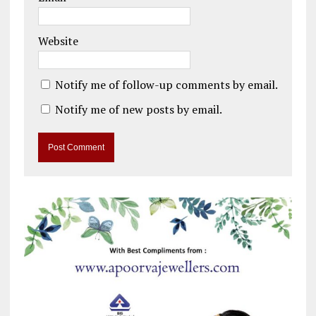
Website
Notify me of follow-up comments by email.
Notify me of new posts by email.
A
l
t
e
r
n
a
t
i