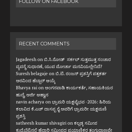
FOLLOW ON FACEBOOK
RECENT COMMENTS
Jagadeesh
on
ಬಿ.ಸಿ.ರೋಡ್ ಸರ್ಕಲ್ ಸುತ್ತಮುತ್ತ ಸಂಚಾರ
ವ್ಯವಸ್ಥೆ ಸುಧಾರಣೆ, ಯುವ ಮೋರ್ಚಾ ಮನವಿಯಲ್ಲೇನಿದೆ?
Suresh belagaje
on
ಬಿ.ಟಿ. ರಂಜನ್ ಪ್ರಶಸ್ತಿಗೆ ಪತ್ರಕರ್ತ
ಅರವಿಂದ ಹೆಬ್ಬಾರ್ ಆಯ್ಕೆ
Bhavya rai
on
ಅಂಗನವಾಡಿ ಕಾರ್ಯಕರ್ತೆ, ಸಹಾಯಕಿಯರ
ಹುದ್ದೆ, ಅರ್ಜಿ ಆಹ್ವಾನ
navin acharya
on
ಭ್ರಾಮರಿ ಯಕ್ಷವೈಭವ -2026: ಹಿರಿಯ
ಕಲಾವಿದ ಕೆ.ಎಚ್ ದಾಸಪ್ಪ ರೈ ಅವರಿಗೆ ಭ್ರಾಮರೀ ಯಕ್ಷಮಣಿ
ಪ್ರಶಸ್ತಿ
satheesh kumar shivagiri
on
ಕಲ್ಲಡ್ಕ ಸಮೀಪ
ಕುದ್ರೆಬೆಟ್ಟಿನಲ್ಲಿ ಹೆದ್ದಾರಿ ಸಮೀಪದ ಪ್ರಯಾಣಿಕರ ತಂಗುದಾಣವೇ