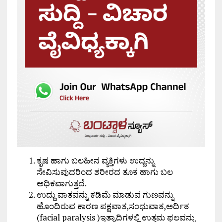
ಕೃಷ ಹಾಗು ಬಲಹೀನ ವ್ಯಕ್ತಿಗಳು ಉದ್ದನ್ನು
ಸೇವಿಸುವುದರಿಂದ ಶರೀರದ ತೂಕ ಹಾಗು ಬಲ
ಅಧಿಕವಾಗುತ್ತದೆ.
ಉದ್ದು ವಾತವನ್ನು ಕಡಿಮೆ ಮಾಡುವ ಗುಣವನ್ನು
ಹೊಂದಿರುವ ಕಾರಣ ಪಕ್ಷವಾತ,ಸಂಧುವಾತ,ಅರ್ದಿತ
(facial paralysis )ಇತ್ಯಾದಿಗಳಲ್ಲಿ ಉತ್ತಮ ಫಲವನ್ನು