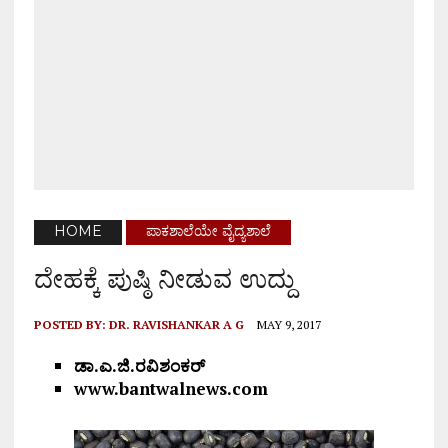
HOME
ಪಾಕಶಾಲೆಯೇ ವೈದ್ಯಶಾಲೆ
ದೇಹಕ್ಕೆ ಪುಷ್ಠಿ ನೀಡುವ ಉದ್ದು
POSTED BY:
DR. RAVISHANKAR A G
MAY 9, 2017
ಡಾ.ಎ.ಜಿ.ರವಿಶಂಕರ್
www.bantwalnews.com