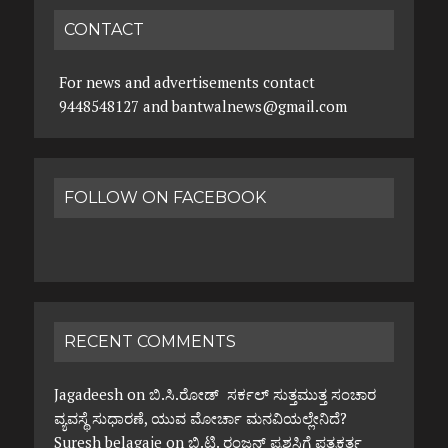
CONTACT
For news and advertisements contact
9448548127 and bantwalnews@gmail.com
FOLLOW ON FACEBOOK
RECENT COMMENTS
Jagadeesh
on
ಬಿ.ಸಿ.ರೋಡ್ ಸರ್ಕಲ್ ಸುತ್ತಮುತ್ತ ಸಂಚಾರ
ವ್ಯವಸ್ಥೆ ಸುಧಾರಣೆ, ಯುವ ಮೋರ್ಚಾ ಮನವಿಯಲ್ಲೇನಿದೆ?
Suresh belagaje
on
ಬಿ.ಟಿ. ರಂಜನ್ ಪ್ರಶಸ್ತಿಗೆ ಪತ್ರಕರ್ತ