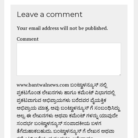
Leave a comment
Your email address will not be published.
Comment
www.bantwalnews.com ಬಂಟ್ವಾಳನ್ಯೂಸ್ ನಲ್ಲಿ
ಪ್ರಕಟಗೊಂಡ ಲೇಖನಗಳು ಹಾಗೂ ಕಮೆಂಟ್ ವಿಭಾಗದಲ್ಲಿ
ಪ್ರಕಟವಾಗುವ ಅಭಿಪ್ರಾಯಗಳು ಬರೆದವರ ವೈಯಕ್ತಿಕ
ಅಭಿಪ್ರಾಯ ಮಾತ್ರ. ಅವು ಬಂಟ್ವಾಳನ್ಯೂಸ್ ಗೆ ಸಂಬಂಧಿಸಿದ್ದು
ಅಲ್ಲ. ಈ ಲೇಖನಗಳು ಅಥವಾ ಕಮೆಂಟ್ ಗಳನ್ನು ಯಾವುದೇ
ಸಂದರ್ಭ ಬಂಟ್ವಾಳನ್ಯೂಸ್ ಸಂಪಾದಕೀಯ ಬಳಗ
ತೆಗೆದುಹಾಕಬಹುದು. ಬಂಟ್ವಾಳನ್ಯೂಸ್ ಗೆ ಲೇಖನ ಅಥವಾ