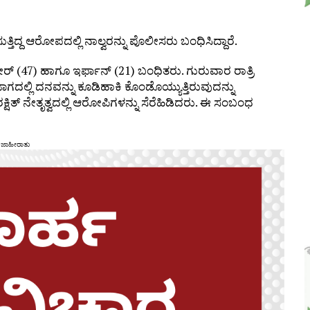
ತ್ತಿದ್ದ ಆರೋಪದಲ್ಲಿ ನಾಲ್ವರನ್ನು ಪೊಲೀಸರು ಬಂಧಿಸಿದ್ದಾರೆ.
ಬೀರ್ (47) ಹಾಗೂ ಇರ್ಫಾನ್ (21) ಬಂಧಿತರು. ಗುರುವಾರ ರಾತ್ರಿ
್ಲಿ ದನವನ್ನು ಕೂಡಿಹಾಕಿ ಕೊಂಡೊಯ್ಯುತ್ತಿರುವುದನ್ನು
.ರಕ್ಷಿತ್ ನೇತೃತ್ವದಲ್ಲಿ ಆರೋಪಿಗಳನ್ನು ಸೆರೆಹಿಡಿದರು. ಈ ಸಂಬಂಧ
ಜಾಹೀರಾತು