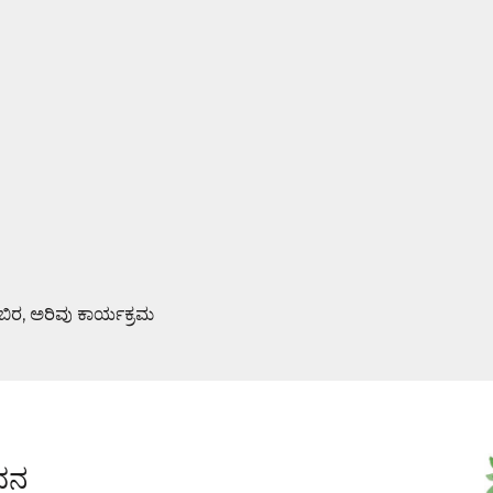
ಿಬಿರ, ಅರಿವು ಕಾರ್ಯಕ್ರಮ
ಮಿ ಪೂಜೆ : ಆಮಂತ್ರಣ ಪತ್ರಿಕೆ ಬಿಡುಗಡೆ
ಂಧನ