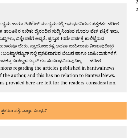
್ಯಮ ಹಾಗೂ ಡಿಜಿಟಲ್ ಮಾಧ್ಯಮದಲ್ಲಿ ಅನುಭವವಿರುವ ಪತ್ರಕರ್ತ ಹರೀಶ
 ತಾಲೂಕಿನ ಕುರಿತು ದೈನಂದಿನ ಸುದ್ದಿ ನೀಡುವ ಮೊದಲ ವೆಬ್ ಪತ್ರಿಕೆ ಇದು.
ದ್ದಿಗಳು, ವಿಶ್ಲೇಷಣೆಗೆ ಆದ್ಯತೆ. ಪ್ರಸ್ತುತ 10ನೇ ವರ್ಷಕ್ಕೆ ಕಾಲಿಟ್ಟಿರುವ
ಕಾರವೂ ಬೇಕು. ಪ್ರಾಯೋಜಕತ್ವ ಅಥವಾ ಜಾಹೀರಾತು ನೀಡುವುದಿದ್ದರೆ
 ಬಂಟ್ವಾಳನ್ಯೂಸ್ ನಲ್ಲಿ ಪ್ರಕಟವಾಗುವ ಲೇಖನ ಹಾಗೂ ಜಾಹೀರಾತುಗಳಿಗೆ
ದಕ್ಕೂ ಬಂಟ್ವಾಳನ್ಯೂಸ್ ಗೂ ಸಂಬಂಧವಿರುವುದಿಲ್ಲ. --- ಹರೀಶ
ions regarding the articles published in bantwalnews
of the author, and this has no relation to BantwalNews.
provided here are left for the readers' consideration.
ರಕರಣ ಪತ್ತೆ: ನಾಲ್ವರ ಬಂಧನ"