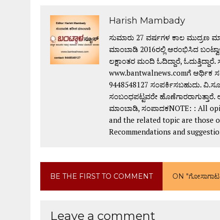
Harish Mambady
ಸುಮಾರು 27 ವರ್ಷಗಳ ಕಾಲ ಮುದ್ರಣ ಮಾಧ
ಮಾಂಬಾಡಿ 2016ರಲ್ಲಿ ಆರಂಭಿಸಿದ ಬಂಟ್ವಾಳ
ಲಕ್ಷಾಂತರ ಮಂದಿ ಓದಿದ್ದಾರೆ, ಓದುತ್ತಿದ್ದಾರೆ. ಸು
www.bantwalnews.comಗೆ ಆರ್ಥಿಕ ಸಹ
9448548127 ಸಂಪರ್ಕಿಸಬಹುದು. ವಿ.ಸೂ:
ಸಂಬಂಧಪಟ್ಟವರೇ ಹೊಣೆಗಾರರಾಗುತ್ತಾರೆ. ಅ
ಮಾಂಬಾಡಿ, ಸಂಪಾದಕNOTE: : All opin
and the related topic are those 
Recommendations and suggestions 
BE THE FIRST TO COMMENT
ON "ಗೋಸಾಗಾಟ ಪ್
Leave a comment