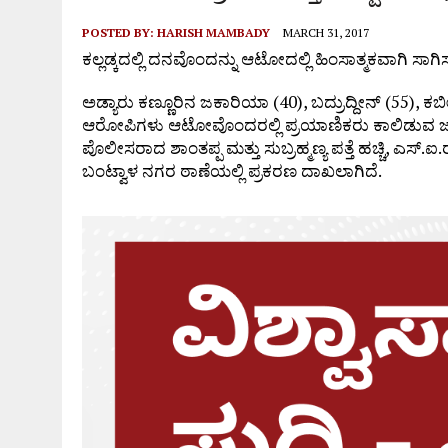
POSTED BY:
HARISH MAMBADY
MARCH 31, 2017
ಕಲ್ಲಡ್ಕದಲ್ಲಿ ದನವೊಂದನ್ನು ಆಟೋದಲ್ಲಿ ಹಿಂಸಾತ್ಮಕವಾಗಿ ಸಾಗಿಸು
ಅಡ್ಯಾರು ಕಣ್ಣೂರಿನ ಜಕಾರಿಯಾ (40), ಬದ್ರುದ್ದೀನ್ (55), ಕ
ಆರೋಪಿಗಳು ಆಟೋವೊಂದರಲ್ಲಿ ಪ್ರಯಾಣಿಕರು ಕಾಲಿಡುವ ಜಾಗದಲ
ಪೊಲೀಸರಾದ ಶಾಂತಪ್ಪ ಮತ್ತು ಸುಬ್ರಹ್ಮಣ್ಯ ಪತ್ತೆ ಹಚ್ಚಿ, ಎಸ್.ಐ
ಬಂಟ್ವಾಳ ನಗರ ಠಾಣೆಯಲ್ಲಿ ಪ್ರಕರಣ ದಾಖಲಾಗಿದೆ.