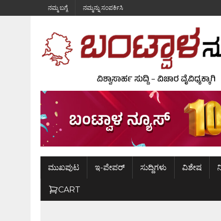
ನಮ್ಮ ಬಗ್ಗೆ
ನಮ್ಮನ್ನು ಸಂಪರ್ಕಿಸಿ
ಮುಖಪುಟ
ಇ-ಪೇಪರ್
ಸುದ್ದಿಗಳು
ವಿಶೇಷ
ನ
CART