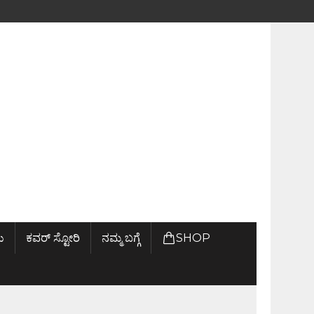
ು
ಕವರ್ ಸ್ಟೋರಿ
ನಮ್ಮ ಬಗ್ಗೆ
SHOP