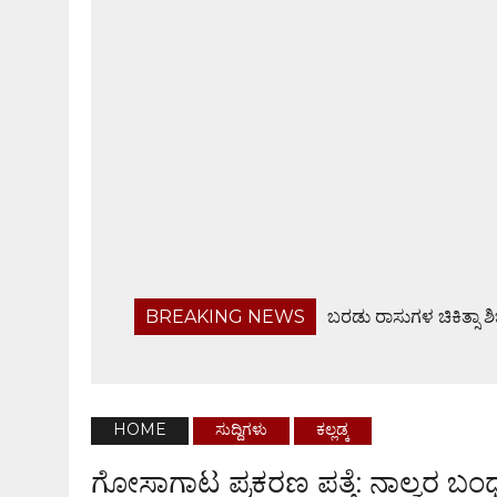
BREAKING NEWS
ಬರಡು ರಾಸುಗಳ ಚಿಕಿತ್ಸಾ ಶ
ಬಂಟ್ವಾಳ ತಾಲೂಕು ನಿವೃತ್ತ ಸರಕಾರಿ ನೌಕರರ ಸಂಘ ಸಭೆ
ಹೆದ್ದಾರಿಯಲ್ಲೇ ಜಲರಾಶಿ, ವಾಹನ ಸವಾರರಿಗೆ ಸಂಕಟ
ಆ.28ರಂದು ಸರಪಾಡಿಯಲ್ಲಿ ಸಾಮೂಹಿಕ ಶ್ರೀ ವರಮಹಾಲಕ್ಷ್
HOME
ಸುದ್ದಿಗಳು
ಕಲ್ಲಡ್ಕ
ಫೊಟೋಗ್ರಾಫರ್ಸ್ ಅಸೋಸಿಯೇಶನ್ ವಾರ್ಷಿಕ ಸಭೆ
ಗೋಸಾಗಾಟ ಪ್ರಕರಣ ಪತ್ತೆ: ನಾಲ್ವರ ಬ