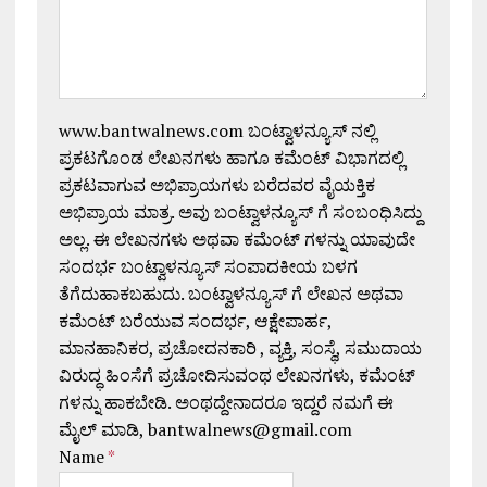
www.bantwalnews.com ಬಂಟ್ವಾಳನ್ಯೂಸ್ ನಲ್ಲಿ
ಪ್ರಕಟಗೊಂಡ ಲೇಖನಗಳು ಹಾಗೂ ಕಮೆಂಟ್ ವಿಭಾಗದಲ್ಲಿ
ಪ್ರಕಟವಾಗುವ ಅಭಿಪ್ರಾಯಗಳು ಬರೆದವರ ವೈಯಕ್ತಿಕ
ಅಭಿಪ್ರಾಯ ಮಾತ್ರ. ಅವು ಬಂಟ್ವಾಳನ್ಯೂಸ್ ಗೆ ಸಂಬಂಧಿಸಿದ್ದು
ಅಲ್ಲ. ಈ ಲೇಖನಗಳು ಅಥವಾ ಕಮೆಂಟ್ ಗಳನ್ನು ಯಾವುದೇ
ಸಂದರ್ಭ ಬಂಟ್ವಾಳನ್ಯೂಸ್ ಸಂಪಾದಕೀಯ ಬಳಗ
ತೆಗೆದುಹಾಕಬಹುದು. ಬಂಟ್ವಾಳನ್ಯೂಸ್ ಗೆ ಲೇಖನ ಅಥವಾ
ಕಮೆಂಟ್ ಬರೆಯುವ ಸಂದರ್ಭ, ಆಕ್ಷೇಪಾರ್ಹ,
ಮಾನಹಾನಿಕರ, ಪ್ರಚೋದನಕಾರಿ , ವ್ಯಕ್ತಿ, ಸಂಸ್ಥೆ, ಸಮುದಾಯ
ವಿರುದ್ಧ ಹಿಂಸೆಗೆ ಪ್ರಚೋದಿಸುವಂಥ ಲೇಖನಗಳು, ಕಮೆಂಟ್
ಗಳನ್ನು ಹಾಕಬೇಡಿ. ಅಂಥದ್ದೇನಾದರೂ ಇದ್ದರೆ ನಮಗೆ ಈ
ಮೈಲ್ ಮಾಡಿ, bantwalnews@gmail.com
Name
*