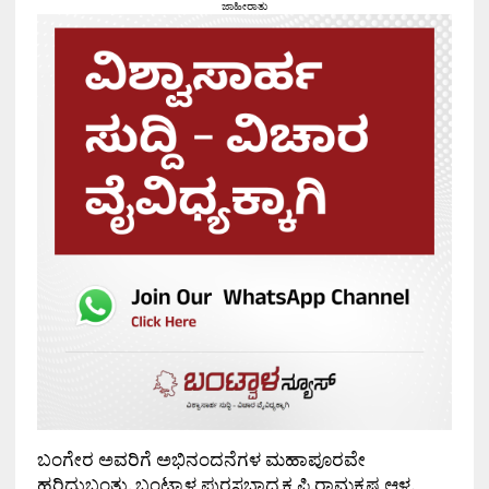
ಜಾಹೀರಾತು
ಬಂಗೇರ ಅವರಿಗೆ ಅಭಿನಂದನೆಗಳ ಮಹಾಪೂರವೇ
ಹರಿದುಬಂತು. ಬಂಟ್ವಾಳ ಪುರಸಭಾಧ್ಯಕ್ಷ ಪಿ.ರಾಮಕೃಷ್ಣ ಆಳ್ವ,