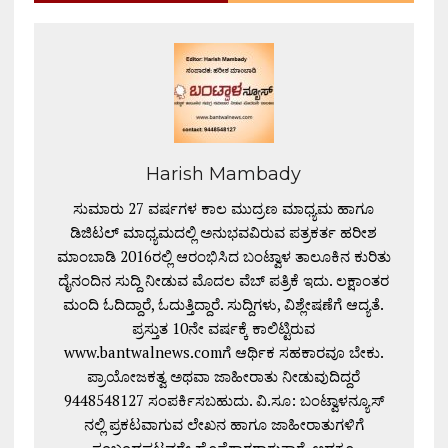
Harish Mambady
ಸುಮಾರು 27 ವರ್ಷಗಳ ಕಾಲ ಮುದ್ರಣ ಮಾಧ್ಯಮ ಹಾಗೂ
ಡಿಜಿಟಲ್ ಮಾಧ್ಯಮದಲ್ಲಿ ಅನುಭವವಿರುವ ಪತ್ರಕರ್ತ ಹರೀಶ
ಮಾಂಬಾಡಿ 2016ರಲ್ಲಿ ಆರಂಭಿಸಿದ ಬಂಟ್ವಾಳ ತಾಲೂಕಿನ ಕುರಿತು
ದೈನಂದಿನ ಸುದ್ದಿ ನೀಡುವ ಮೊದಲ ವೆಬ್ ಪತ್ರಿಕೆ ಇದು. ಲಕ್ಷಾಂತರ
ಮಂದಿ ಓದಿದ್ದಾರೆ, ಓದುತ್ತಿದ್ದಾರೆ. ಸುದ್ದಿಗಳು, ವಿಶ್ಲೇಷಣೆಗೆ ಆದ್ಯತೆ.
ಪ್ರಸ್ತುತ 10ನೇ ವರ್ಷಕ್ಕೆ ಕಾಲಿಟ್ಟಿರುವ
www.bantwalnews.comಗೆ ಆರ್ಥಿಕ ಸಹಕಾರವೂ ಬೇಕು.
ಪ್ರಾಯೋಜಕತ್ವ ಅಥವಾ ಜಾಹೀರಾತು ನೀಡುವುದಿದ್ದರೆ
9448548127 ಸಂಪರ್ಕಿಸಬಹುದು. ವಿ.ಸೂ: ಬಂಟ್ವಾಳನ್ಯೂಸ್
ನಲ್ಲಿ ಪ್ರಕಟವಾಗುವ ಲೇಖನ ಹಾಗೂ ಜಾಹೀರಾತುಗಳಿಗೆ
ಸಂಬಂಧಪಟ್ಟವರೇ ಹೊಣೆಗಾರರಾಗುತ್ತಾರೆ. ಅದಕ್ಕೂ