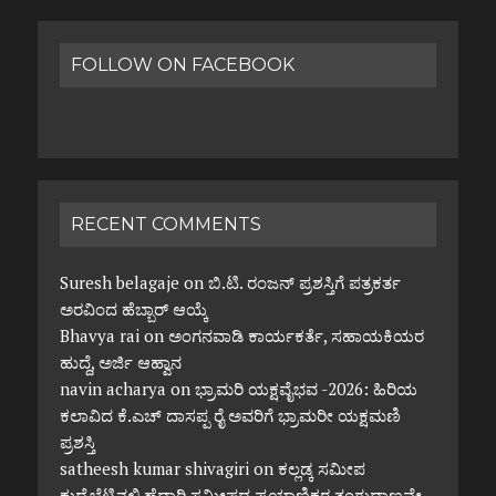
FOLLOW ON FACEBOOK
RECENT COMMENTS
Suresh belagaje
on
ಬಿ.ಟಿ. ರಂಜನ್ ಪ್ರಶಸ್ತಿಗೆ ಪತ್ರಕರ್ತ
ಅರವಿಂದ ಹೆಬ್ಬಾರ್ ಆಯ್ಕೆ
Bhavya rai
on
ಅಂಗನವಾಡಿ ಕಾರ್ಯಕರ್ತೆ, ಸಹಾಯಕಿಯರ
ಹುದ್ದೆ, ಅರ್ಜಿ ಆಹ್ವಾನ
navin acharya
on
ಭ್ರಾಮರಿ ಯಕ್ಷವೈಭವ -2026: ಹಿರಿಯ
ಕಲಾವಿದ ಕೆ.ಎಚ್ ದಾಸಪ್ಪ ರೈ ಅವರಿಗೆ ಭ್ರಾಮರೀ ಯಕ್ಷಮಣಿ
ಪ್ರಶಸ್ತಿ
satheesh kumar shivagiri
on
ಕಲ್ಲಡ್ಕ ಸಮೀಪ
ಕುದ್ರೆಬೆಟ್ಟಿನಲ್ಲಿ ಹೆದ್ದಾರಿ ಸಮೀಪದ ಪ್ರಯಾಣಿಕರ ತಂಗುದಾಣವೇ