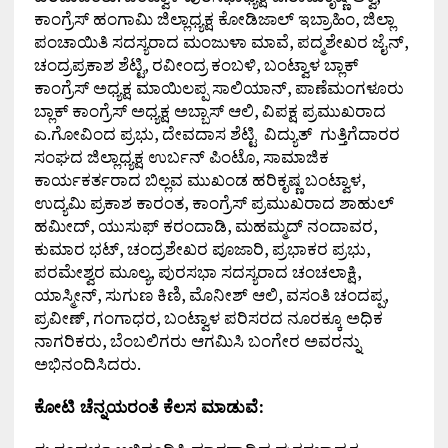
ಕಾಂಗ್ರೆಸ್ ಹಂಗಾಮಿ ಜಿಲ್ಲಾಧ್ಯಕ್ಷ ಕೋಡಿಜಾಲ್ ಇಬ್ರಾಹಿಂ, ಜಿಲ್ಲಾ
ಪಂಚಾಯಿತಿ ಸದಸ್ಯರಾದ ಮಂಜುಳಾ ಮಾವೆ, ಪದ್ಮಶೇಖರ ಜೈನ್,
ಚಂದ್ರಪ್ರಕಾಶ ಶೆಟ್ಟಿ, ರವೀಂದ್ರ ಕಂಬಳಿ, ಬಂಟ್ವಾಳ ಬ್ಲಾಕ್
ಕಾಂಗ್ರೆಸ್ ಅಧ್ಯಕ್ಷ ಮಾಯಿಲಪ್ಪ ಸಾಲಿಯಾನ್, ಪಾಣೆಮಂಗಳೂರು
ಬ್ಲಾಕ್ ಕಾಂಗ್ರೆಸ್ ಅಧ್ಯಕ್ಷ ಅಬ್ಬಾಸ್ ಆಲಿ, ವಿಪಕ್ಷ ಪ್ರಮುಖರಾದ
ಎ.ಗೋವಿಂದ ಪ್ರಭು, ದೇವದಾಸ ಶೆಟ್ಟಿ ವಿದ್ಯುತ್ ಗುತ್ತಿಗೆದಾರರ
ಸಂಘದ ಜಿಲ್ಲಾಧ್ಯಕ್ಷ ಉರ್ಬನ್ ಪಿಂಟೊ, ಸಾಮಾಜಿಕ
ಕಾರ್ಯಕರ್ತರಾದ ಬಿಲ್ಲವ ಮುಖಂಡ ಹರಿಕೃಷ್ಣ ಬಂಟ್ವಾಳ,
ಉದ್ಯಮಿ ಪ್ರಕಾಶ ಕಾರಂತ, ಕಾಂಗ್ರೆಸ್ ಪ್ರಮುಖರಾದ ಶಾಹುಲ್
ಹಮೀದ್, ಯುಸುಫ್ ಕರಂದಾಡಿ, ಮಹಮ್ಮದ್ ನಂದಾವರ,
ಕುಮಾರ ಭಟ್, ಚಂದ್ರಶೇಖರ ಪೂಜಾರಿ, ಪ್ರಭಾಕರ ಪ್ರಭು,
ಪರಮೇಶ್ವರ ಮೂಲ್ಯ, ಪುರಸಭಾ ಸದಸ್ಯರಾದ ಚಂಚಲಾಕ್ಷಿ,
ಯಾಸ್ಮೀನ್, ಸುಗುಣ ಕಿಣಿ, ಮೊನೀಶ್ ಆಲಿ, ವಸಂತಿ ಚಂದಪ್ಪ,
ಪ್ರವೀಣ್, ಗಂಗಾಧರ, ಬಂಟ್ವಾಳ ಪರಿಸರದ ನೂರಕ್ಕೂ ಅಧಿಕ
ನಾಗರಿಕರು, ಬೆಂಬಲಿಗರು ಆಗಮಿಸಿ ಬಂಗೇರ ಅವರನ್ನು
ಅಭಿನಂದಿಸಿದರು.
ಕೋಟಿ ಚೆನ್ನಯರಂತೆ ಕೆಲಸ ಮಾಡುವೆ: