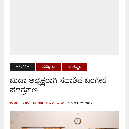
HOME
ಸುದ್ದಿಗಳು
ಬಂಟ್ವಾಳ
ಬುಡಾ ಅಧ್ಯಕ್ಷರಾಗಿ ಸದಾಶಿವ ಬಂಗೇರ
ಪದಗ್ರಹಣ
POSTED BY:
HARISH MAMBADY
MARCH 27, 2017