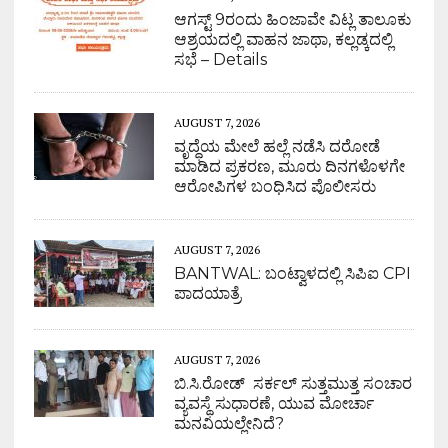
ಆಗಸ್ಟ್ 9ರಂದು ಹಿಂಜಾವೇ ವಿಟ್ಲ ತಾಲೂಕು
ಆಶ್ರಯದಲ್ಲಿ ವಾಹನ ಜಾಥಾ, ಕಲ್ಲಡ್ಕದಲ್ಲಿ
ಸಭೆ – Details
AUGUST 7, 2026
ವೃದ್ಧೆಯ ಮೇಲೆ ಹಲ್ಲೆ ನಡೆಸಿ ದರೋಡೆ
ಮಾಡಿದ ಪ್ರಕರಣ, ಮೂರು ದಿನಗಳೊಳಗೇ
ಆರೋಪಿಗಳ ಬಂಧಿಸಿದ ಪೊಲೀಸರು
AUGUST 7, 2026
BANTWAL: ಬಂಟ್ವಾಳದಲ್ಲಿ ಸಿಪಿಐ CPI
ಪಾದಯಾತ್ರೆ
AUGUST 7, 2026
ಬಿ.ಸಿ.ರೋಡ್ ಸರ್ಕಲ್ ಸುತ್ತಮುತ್ತ ಸಂಚಾರ
ವ್ಯವಸ್ಥೆ ಸುಧಾರಣೆ, ಯುವ ಮೋರ್ಚಾ
ಮನವಿಯಲ್ಲೇನಿದೆ?