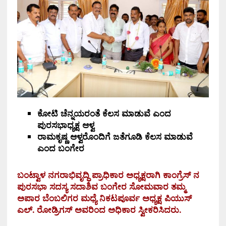
ಕೋಟಿ ಚೆನ್ನಯರಂತೆ ಕೆಲಸ ಮಾಡುವೆ ಎಂದ
ಪುರಸಭಾಧ್ಯಕ್ಷ ಆಳ್ವ
ರಾಮಕೃಷ್ಣ ಆಳ್ವರೊಂದಿಗೆ ಜತೆಗೂಡಿ ಕೆಲಸ ಮಾಡುವೆ
ಎಂದ ಬಂಗೇರ
ಬಂಟ್ವಾಳ ನಗರಾಭಿವೃದ್ಧಿ ಪ್ರಾಧಿಕಾರ ಅಧ್ಯಕ್ಷರಾಗಿ ಕಾಂಗ್ರೆಸ್ ನ
ಪುರಸಭಾ ಸದಸ್ಯ ಸದಾಶಿವ ಬಂಗೇರ ಸೋಮವಾರ ತಮ್ಮ
ಅಪಾರ ಬೆಂಬಲಿಗರ ಮಧ್ಯೆ ನಿಕಟಪೂರ್ವ ಅಧ್ಯಕ್ಷ ಪಿಯುಸ್
ಎಲ್. ರೋಡ್ರಿಗಸ್ ಅವರಿಂದ ಅಧಿಕಾರ ಸ್ವೀಕರಿಸಿದರು.