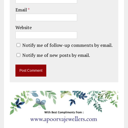
Email
*
Website
Notify me of follow-up comments by email.
Notify me of new posts by email.
A
l
t
e
r
n
a