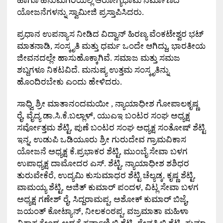
ಹಾಗೂ ಹನುಮಗಿರಿಯಲ್ಲಿ ಆರೋಗ್ಯಧಾಮ ನಿರ್ಮಾಣದ
ಯೋಜನೆಗಳನ್ನು ಸ್ವಾಮೀಜಿ ಪ್ರಸ್ತಾಪಿಸಿದರು
.
ಪ್ರಧಾನ ಉಪನ್ಯಾಸ ನೀಡಿದ ವಿದ್ವಾನ್ ಹಿರಣ್ಯ ವೆಂಕಟೇಶ್ವರ ಭಟ್
ಮಾತನಾಡಿ
,
ಸಂಸ್ಕೃತಿ ಮತ್ತು ಧರ್ಮ ಒಂದೇ ಆಗಿದ್ದು
,
ಭಾರತೀಯ
ಜೀವನದಲ್ಲೇ ಹಾಸುಹೊಕ್ಕಾಗಿವೆ
.
ಸಮಾಜ ಮತ್ತು ಸಮಜ
ಶಬ್ದಗಳೂ ನಿಕಟವಿದೆ
.
ಮನುಷ್ಯ ಉತ್ತಮ ಸಂಸ್ಕೃತಿನ್ನು
ಹೊಂದಿರಬೇಕು ಎಂದು ಹೇಳಿದರು
.
ಸಾಧ್ವಿ ಶ್ರೀ ಮಾತಾನಂದಮಯೀ
,
ನ್ಯಾಯಾಧೀಶ ಗೋಪಾಲಕೃಷ್ಣ
ರೈ
,
ವೈದ್ಯ ಡಾ
.
ಸಿ
.
ಕೆ
.
ಬಲ್ಲಾಳ್
,
ಯುಎಇ ಬಂಟರ ಸಂಘ ಅಧ್ಯಕ್ಷ
ಸರ್ವೋತ್ತಮ ಶೆಟ್ಟಿ
,
ಪುಣೆ ಬಂಟರ ಸಂಘ ಅಧ್ಯಕ್ಷ ಸಂತೋಷ್ ಶೆಟ್ಟಿ
ಇನ್ನ
,
ಉಡುಪಿ ಒಡಿಯೂರು ಶ್ರೀ ಗುರುದೇವ ಗ್ರಾಮವಿಕಾಸ
ಯೋಜನೆ ಅಧ್ಯಕ್ಷ ಕೆ
.
ಪ್ರಭಾಕರ ಶೆಟ್ಟಿ
,
ಮುಂಬೈ ಸೇವಾ ಬಳಗ
ಉಪಾಧ್ಯಕ್ಷ ದಾಮೋದರ ಎಸ್
.
ಶೆಟ್ಟಿ
,
ನ್ಯಾಯಾಧೀಶ ಶಶಿಧರ
ತುರುವೇಕೆರೆ
,
ಉದ್ಯಮಿ ಕುಸುಮಾಧರ ಶೆಟ್ಟಿ ಚೆಲ್ಯಡ್ಕ
,
ಕೃಷ್ಣ ಶೆಟ್ಟಿ
,
ವಾಮಯ್ಯ ಶೆಟ್ಟಿ
,
ಅಜಿತ್ ಕುಮಾರ್ ಪಂದಳ
,
ವಿಟ್ಲ ಸೇವಾ ಬಳಗ
ಅಧ್ಯಕ್ಷ ಗಣೇಶ್ ರೈ
,
ಸಿದ್ದರಾಮಪ್ಪ
,
ಅಶೋಕ್ ಕುಮಾರ್ ಬಿಜೈ
,
ಜಯಂತ್ ಕೋಟ್ಯಾನ್
,
ನೀಲಕಂಠಪ್ಪ
,
ವಜ್ರಮಾತಾ ಮಹಿಳಾ