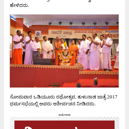
ಹೇಳಿದರು
.
ಸೋಮವಾರ ಒಡಿಯೂರು ರಥೋತ್ಸವ
,
ತುಳುನಾಡ ಜಾತ್ರೆ
2017
ಧರ್ಮಸಭೆಯಲ್ಲಿ ಅವರು ಆಶೀರ್ವಚನ ನೀಡಿದರು
.
ಜಾಹೀರಾತು