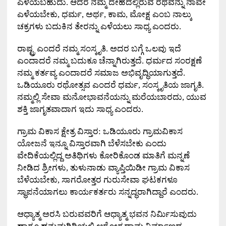
ಎಳೆಯಬಹುದು
.
ಆದರೆ ನಮ್ಮ ದೇಹದಲ್ಲಿರುವ ರಥವನ್ನು ನಾವೇ
ಎಳೆಯಬೇಕು
,
ಧರ್ಮ
,
ಅರ್ಥ
,
ಕಾಮ
,
ಮೋಕ್ಷ ಎಂಬ ನಾಲ್ಕು
ಚಕ್ರಗಳು ಬದುಕಿನ ತೇರನ್ನು ಎಳೆಯಲು ಸಾಧ್ಯ ಎಂದರು
.
ರಾಷ್ಟ್ರ ಎಂದರೆ ನಮ್ಮ ಸಂಸ್ಕೃತಿ
.
ಅದರ ಬಗ್ಗೆ ಒಲವು ಇದೆ
ಎಂದಾದರೆ ನಮ್ಮ ಬದುಕೂ ಚೆನ್ನಾಗಿರುತ್ತದೆ
.
ಧರ್ಮದ ಸಂರಕ್ಷಣೆ
ನಮ್ಮ ಕರ್ತವ್ಯ ಎಂದಾದರೆ ಸಮಾಜ ಅಭಿವೃದ್ಧಿಯಾಗುತ್ತದೆ
.
ಒಡಿಯೂರು ರಥೋತ್ಸವ ಎಂದರೆ ಧರ್ಮ
,
ಸಂಸ್ಕೃತಿಯ ಜಾಗೃತಿ
.
ನಮ್ಮಲ್ಲಿ ಸೇವಾ ಮನೋಭಾವನೆಯನ್ನು ಮರೆಯಬಾರದು
,
ಯುವ
ಶಕ್ತಿ ಜಾಗೃತವಾದಾಗ ಇದು ಸಾಧ್ಯ ಎಂದರು
.
ಗ್ರಾಮ ವಿಕಾಸ ಕ್ಷೇತ್ರ ವಿಸ್ತಾರ
:
ಒಡಿಯೂರು ಗ್ರಾಮವಿಕಾಸ
ಯೋಜನೆ ಇನ್ನೂ ವಿಸ್ತಾರವಾಗಿ ಬೆಳೆಸಬೇಕು ಎಂದು
ವೇದಿಕೆಯಲ್ಲಿದ್ದ ಅತಿಥಿಗಳು ಕೋರಿಕೊಂಡ ಮಾತಿಗೆ ಮನ್ನಣೆ
ನೀಡಿದ ಶ್ರೀಗಳು
,
ತುಳುನಾಡು ವ್ಯಾಪ್ತಿಯಿಡೀ ಗ್ರಾಮ ವಿಕಾಸ
ಬೆಳೆಯಬೇಕು
,
ಸಾಗರೋತ್ತರ ಗುರುಸೇವಾ ಘಟಕಗಳೂ
ಸ್ಥಾಪನೆಯಾಗಲು ಕಾರ್ಯಕರ್ತರು ಸನ್ನದ್ಧರಾಗಿದ್ದಾರೆ ಎಂದರು
.
ಆಧ್ಯಾತ್ಮ ಅರಸಿ ಬರುವವರಿಗೆ ಆಧ್ಯಾತ್ಮ ಭವನ ನಿರ್ಮಿಸುವುದು