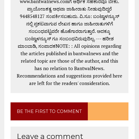
www.bantwalnews.comಗೆ ಆರ್ಥಿಕ ಸಹಕಾರವೂ ಬೇಕು.
ಪ್ರಾಯೋಜಕತ್ವ ಅಥವಾ ಜಾಹೀರಾತು ನೀಡುವುದಿದ್ದರೆ
9448548127 ಸಂಪರ್ಕಿಸಬಹುದು. ವಿ.ಸೂ: ಬಂಟ್ವಾಳನ್ಯೂಸ್
ನಲ್ಲಿ ಪ್ರಕಟವಾಗುವ ಲೇಖನ ಹಾಗೂ ಜಾಹೀರಾತುಗಳಿಗೆ
ಸಂಬಂಧಪಟ್ಟವರೇ ಹೊಣೆಗಾರರಾಗುತ್ತಾರೆ. ಅದಕ್ಕೂ
ಬಂಟ್ವಾಳನ್ಯೂಸ್ ಗೂ ಸಂಬಂಧವಿರುವುದಿಲ್ಲ. --- ಹರೀಶ
ಮಾಂಬಾಡಿ, ಸಂಪಾದಕNOTE: : All opinions regarding
the articles published in bantwalnews and the
related topic are those of the author, and this
has no relation to BantwalNews.
Recommendations and suggestions provided here
are left for the readers' consideration.
BE THE FIRST TO COMMENT
Leave a comment