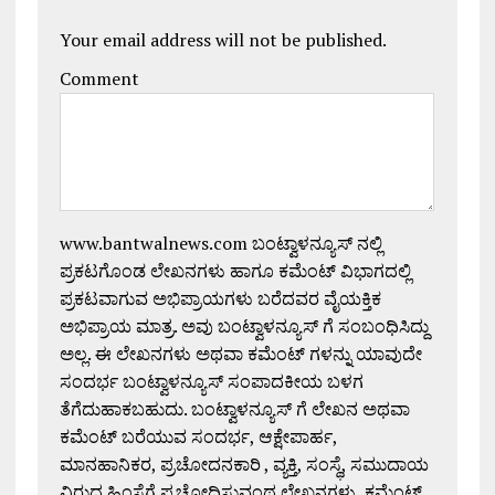
Your email address will not be published.
Comment
www.bantwalnews.com ಬಂಟ್ವಾಳನ್ಯೂಸ್ ನಲ್ಲಿ
ಪ್ರಕಟಗೊಂಡ ಲೇಖನಗಳು ಹಾಗೂ ಕಮೆಂಟ್ ವಿಭಾಗದಲ್ಲಿ
ಪ್ರಕಟವಾಗುವ ಅಭಿಪ್ರಾಯಗಳು ಬರೆದವರ ವೈಯಕ್ತಿಕ
ಅಭಿಪ್ರಾಯ ಮಾತ್ರ. ಅವು ಬಂಟ್ವಾಳನ್ಯೂಸ್ ಗೆ ಸಂಬಂಧಿಸಿದ್ದು
ಅಲ್ಲ. ಈ ಲೇಖನಗಳು ಅಥವಾ ಕಮೆಂಟ್ ಗಳನ್ನು ಯಾವುದೇ
ಸಂದರ್ಭ ಬಂಟ್ವಾಳನ್ಯೂಸ್ ಸಂಪಾದಕೀಯ ಬಳಗ
ತೆಗೆದುಹಾಕಬಹುದು. ಬಂಟ್ವಾಳನ್ಯೂಸ್ ಗೆ ಲೇಖನ ಅಥವಾ
ಕಮೆಂಟ್ ಬರೆಯುವ ಸಂದರ್ಭ, ಆಕ್ಷೇಪಾರ್ಹ,
ಮಾನಹಾನಿಕರ, ಪ್ರಚೋದನಕಾರಿ , ವ್ಯಕ್ತಿ, ಸಂಸ್ಥೆ, ಸಮುದಾಯ
ವಿರುದ್ಧ ಹಿಂಸೆಗೆ ಪ್ರಚೋದಿಸುವಂಥ ಲೇಖನಗಳು, ಕಮೆಂಟ್