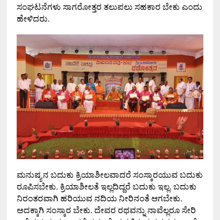
ಸಂಘಟನೆಗಳು ಸಾಗರೋತ್ತರ ತಲುಪಲು ಸಹಕಾರ ಬೇಕು ಎಂದು
ಹೇಳಿದರು
.
ಮನುಷ್ಯನ ಬದುಕು ಕ್ರಿಯಾಶೀಲವಾದರೆ ಸಂಸ್ಕಾರಯುವ ಬದುಕು
ರೂಪಿಸಬೇಕು
.
ಕ್ರಿಯಾಶೀಲತೆ ಇಲ್ಲದಿದ್ದರೆ ಬದುಕು ಇಲ್ಲ
.
ಬದುಕು
ನಿರಂತರವಾಗಿ ಹರಿಯುವ ನದಿಯ ನೀರಿನಂತೆ ಆಗಬೇಕು
.
ಅದಕ್ಕಾಗಿ ಸಂಸ್ಕಾರ ಬೇಕು
.
ದೇವರ ರಥವನ್ನು ನಾವೆಲ್ಲರೂ ಸೇರಿ