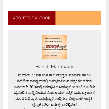
ABOUT THE AUTHOR
Harish Mambady
ಸುಮಾರು 27 ವರ್ಷಗಳ ಕಾಲ ಮುದ್ರಣ ಮಾಧ್ಯಮ ಹಾಗೂ
ಡಿಜಿಟಲ್ ಮಾಧ್ಯಮದಲ್ಲಿ ಅನುಭವವಿರುವ ಪತ್ರಕರ್ತ ಹರೀಶ
ಮಾಂಬಾಡಿ 2016ರಲ್ಲಿ ಆರಂಭಿಸಿದ ಬಂಟ್ವಾಳ ತಾಲೂಕಿನ ಕುರಿತು
ದೈನಂದಿನ ಸುದ್ದಿ ನೀಡುವ ಮೊದಲ ವೆಬ್ ಪತ್ರಿಕೆ ಇದು. ಲಕ್ಷಾಂತರ
ಮಂದಿ ಓದಿದ್ದಾರೆ, ಓದುತ್ತಿದ್ದಾರೆ. ಸುದ್ದಿಗಳು, ವಿಶ್ಲೇಷಣೆಗೆ ಆದ್ಯತೆ.
ಪ್ರಸ್ತುತ 10ನೇ ವರ್ಷಕ್ಕೆ ಕಾಲಿಟ್ಟಿರುವ