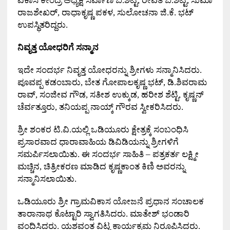
ವಿಕಾಸ ಕೇಂದ್ರ ಅಧ್ಯಕ್ಷೆ ಸರ್ವಾಣಿ ಬಿ
.
ಶೆಟ್ಟಿ
,
ರೇವತಿ ಬಿ
.
ಶೆಟ್ಟಿ
,
ಸುಮಾ
ರಾಜಶೇಖರ್
,
ರಾಧಾಕೃಷ್ಣ ಪಕಳ
,
ಸುಲೋಚನಾ ಜಿ
.
ಕೆ
.
ಭಟ್
ಉಪಸ್ಥಿತರಿದ್ದರು
.
ನಿವೃತ್ತ ಯೋಧರಿಗೆ ಸನ್ಮಾನ
ಇದೇ ಸಂದರ್ಭ ನಿವೃತ್ತ ಯೋಧರನ್ನು ಶ್ರೀಗಳು ಸನ್ಮಾನಿಸಿದರು
.
ಪೂವಪ್ಪ ಕಡಂಬಾರು
,
ಬೇತ ಗೋಪಾಲಕೃಷ್ಣ ಭಟ್
,
ಡಿ
.
ಶಿವರಾಮ
ರಾವ್
,
ಸಂಜೀವ ಗೌಡ
,
ಸತೀಶ ಉಕ್ಕುಡ
,
ಹರೀಶ ಶೆಟ್ಟಿ
,
ಕೃಷ್ಣನ್
ಚೆರ್ವತ್ತೂರು
,
ತನಿಯಪ್ಪ ನಾಯ್ಕ್ ಗೌರವ ಸ್ವೀಕರಿಸಿದರು
.
ಶ್ರೀ ಶಂಕರ ಟಿ
.
ವಿ
.
ಯಲ್ಲಿ ಒಡಿಯೂರು ಕ್ಷೇತ್ರಕ್ಕೆ ಸಂಬಂಧಿಸಿ
ಪ್ರಸಾರವಾದ ಧಾರಾವಾಹಿಯ ಡಿವಿಡಿಯನ್ನು ಶ್ರೀಗಳಿಗೆ
ಸಮರ್ಪಿಸಲಾಯಿತು
.
ಈ ಸಂದರ್ಭ ಸಾಹಿತಿ
–
ಪತ್ರಕರ್ತ ಲಕ್ಷ್ಮೀ
ಮಚ್ಚಿನ
,
ಚಿತ್ರೀಕರಣ ಮಾಡಿದ ಕೃಷ್ಣಕಾಂತ ಕಿಣಿ ಅವರನ್ನು
ಸನ್ಮಾನಿಸಲಾಯಿತು
.
ಒಡಿಯೂರು ಶ್ರೀ ಗ್ರಾಮವಿಕಾಸ ಯೋಜನೆ ಪ್ರಧಾನ ಸಂಚಾಲಕ
ತಾರಾನಾಥ ಕೊಟ್ಟಾರಿ ಸ್ವಾಗತಿಸಿದರು
.
ಮಾತೇಶ್ ಭಂಡಾರಿ
ವಂದಿಸಿದರು
.
ಯಶವಂತ ವಿಟ್ಲ ಕಾರ್ಯಕ್ರಮ ನಿರೂಪಿಸಿದರು
.