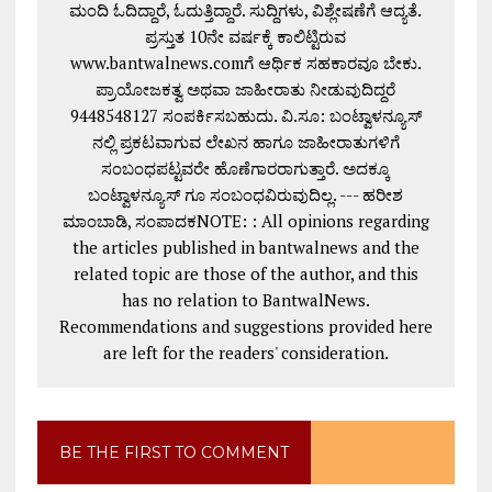
ಮಂದಿ ಓದಿದ್ದಾರೆ, ಓದುತ್ತಿದ್ದಾರೆ. ಸುದ್ದಿಗಳು, ವಿಶ್ಲೇಷಣೆಗೆ ಆದ್ಯತೆ.
ಪ್ರಸ್ತುತ 10ನೇ ವರ್ಷಕ್ಕೆ ಕಾಲಿಟ್ಟಿರುವ
www.bantwalnews.comಗೆ ಆರ್ಥಿಕ ಸಹಕಾರವೂ ಬೇಕು.
ಪ್ರಾಯೋಜಕತ್ವ ಅಥವಾ ಜಾಹೀರಾತು ನೀಡುವುದಿದ್ದರೆ
9448548127 ಸಂಪರ್ಕಿಸಬಹುದು. ವಿ.ಸೂ: ಬಂಟ್ವಾಳನ್ಯೂಸ್
ನಲ್ಲಿ ಪ್ರಕಟವಾಗುವ ಲೇಖನ ಹಾಗೂ ಜಾಹೀರಾತುಗಳಿಗೆ
ಸಂಬಂಧಪಟ್ಟವರೇ ಹೊಣೆಗಾರರಾಗುತ್ತಾರೆ. ಅದಕ್ಕೂ
ಬಂಟ್ವಾಳನ್ಯೂಸ್ ಗೂ ಸಂಬಂಧವಿರುವುದಿಲ್ಲ. --- ಹರೀಶ
ಮಾಂಬಾಡಿ, ಸಂಪಾದಕNOTE: : All opinions regarding
the articles published in bantwalnews and the
related topic are those of the author, and this
has no relation to BantwalNews.
Recommendations and suggestions provided here
are left for the readers' consideration.
BE THE FIRST TO COMMENT