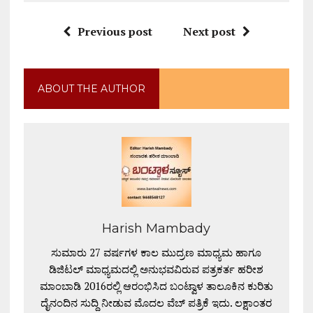
Previous post
Next post
ABOUT THE AUTHOR
Harish Mambady
ಸುಮಾರು 27 ವರ್ಷಗಳ ಕಾಲ ಮುದ್ರಣ ಮಾಧ್ಯಮ ಹಾಗೂ
ಡಿಜಿಟಲ್ ಮಾಧ್ಯಮದಲ್ಲಿ ಅನುಭವವಿರುವ ಪತ್ರಕರ್ತ ಹರೀಶ
ಮಾಂಬಾಡಿ 2016ರಲ್ಲಿ ಆರಂಭಿಸಿದ ಬಂಟ್ವಾಳ ತಾಲೂಕಿನ ಕುರಿತು
ದೈನಂದಿನ ಸುದ್ದಿ ನೀಡುವ ಮೊದಲ ವೆಬ್ ಪತ್ರಿಕೆ ಇದು. ಲಕ್ಷಾಂತರ