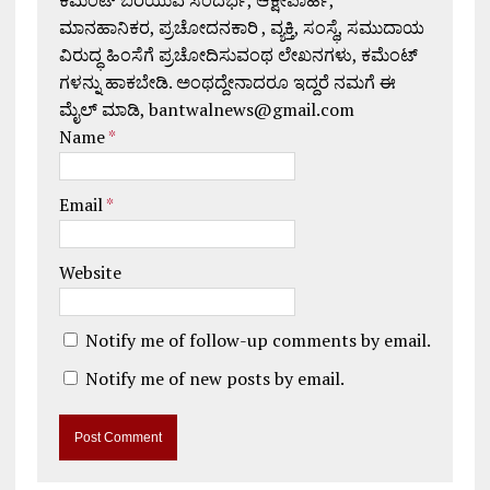
ಕಮೆಂಟ್ ಬರೆಯುವ ಸಂದರ್ಭ, ಆಕ್ಷೇಪಾರ್ಹ,
ಮಾನಹಾನಿಕರ, ಪ್ರಚೋದನಕಾರಿ , ವ್ಯಕ್ತಿ, ಸಂಸ್ಥೆ, ಸಮುದಾಯ
ವಿರುದ್ಧ ಹಿಂಸೆಗೆ ಪ್ರಚೋದಿಸುವಂಥ ಲೇಖನಗಳು, ಕಮೆಂಟ್
ಗಳನ್ನು ಹಾಕಬೇಡಿ. ಅಂಥದ್ದೇನಾದರೂ ಇದ್ದರೆ ನಮಗೆ ಈ
ಮೈಲ್ ಮಾಡಿ, bantwalnews@gmail.com
Name
*
Email
*
Website
Notify me of follow-up comments by email.
Notify me of new posts by email.
A