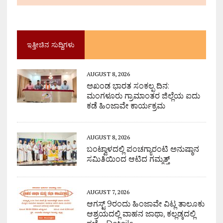
ಇತ್ತೀಚಿನ ಸುದ್ದಿಗಳು
AUGUST 8, 2026
ಅಖಂಡ ಭಾರತ ಸಂಕಲ್ಪ ದಿನ:
ಮಂಗಳೂರು ಗ್ರಾಮಾಂತರ ಜಿಲ್ಲೆಯ ಐದು
ಕಡೆ ಹಿಂಜಾವೇ ಕಾರ್ಯಕ್ರಮ
AUGUST 8, 2026
ಬಂಟ್ವಾಳದಲ್ಲಿ ಪಂಚಗ್ಯಾರಂಟಿ ಅನುಷ್ಠಾನ
ಸಮಿತಿಯಿಂದ ಆಟಿದ ಗಮ್ಮತ್ತ್
AUGUST 7, 2026
ಆಗಸ್ಟ್ 9ರಂದು ಹಿಂಜಾವೇ ವಿಟ್ಲ ತಾಲೂಕು
ಆಶ್ರಯದಲ್ಲಿ ವಾಹನ ಜಾಥಾ, ಕಲ್ಲಡ್ಕದಲ್ಲಿ