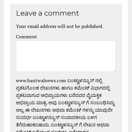
Leave a comment
Your email address will not be published.
Comment
www.bantwalnews.com ಬಂಟ್ವಾಳನ್ಯೂಸ್ ನಲ್ಲಿ
ಪ್ರಕಟಗೊಂಡ ಲೇಖನಗಳು ಹಾಗೂ ಕಮೆಂಟ್ ವಿಭಾಗದಲ್ಲಿ
ಪ್ರಕಟವಾಗುವ ಅಭಿಪ್ರಾಯಗಳು ಬರೆದವರ ವೈಯಕ್ತಿಕ
ಅಭಿಪ್ರಾಯ ಮಾತ್ರ. ಅವು ಬಂಟ್ವಾಳನ್ಯೂಸ್ ಗೆ ಸಂಬಂಧಿಸಿದ್ದು
ಅಲ್ಲ. ಈ ಲೇಖನಗಳು ಅಥವಾ ಕಮೆಂಟ್ ಗಳನ್ನು ಯಾವುದೇ
ಸಂದರ್ಭ ಬಂಟ್ವಾಳನ್ಯೂಸ್ ಸಂಪಾದಕೀಯ ಬಳಗ
ತೆಗೆದುಹಾಕಬಹುದು. ಬಂಟ್ವಾಳನ್ಯೂಸ್ ಗೆ ಲೇಖನ ಅಥವಾ