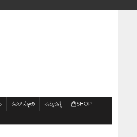
ು
ಕವರ್ ಸ್ಟೋರಿ
ನಮ್ಮ ಬಗ್ಗೆ
SHOP