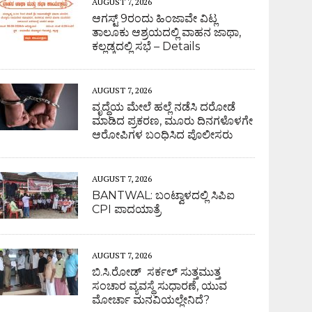
AUGUST 7, 2026
ಆಗಸ್ಟ್ 9ರಂದು ಹಿಂಜಾವೇ ವಿಟ್ಲ
ತಾಲೂಕು ಆಶ್ರಯದಲ್ಲಿ ವಾಹನ ಜಾಥಾ,
ಕಲ್ಲಡ್ಕದಲ್ಲಿ ಸಭೆ – Details
AUGUST 7, 2026
ವೃದ್ಧೆಯ ಮೇಲೆ ಹಲ್ಲೆ ನಡೆಸಿ ದರೋಡೆ
ಮಾಡಿದ ಪ್ರಕರಣ, ಮೂರು ದಿನಗಳೊಳಗೇ
ಆರೋಪಿಗಳ ಬಂಧಿಸಿದ ಪೊಲೀಸರು
AUGUST 7, 2026
BANTWAL: ಬಂಟ್ವಾಳದಲ್ಲಿ ಸಿಪಿಐ
CPI ಪಾದಯಾತ್ರೆ
AUGUST 7, 2026
ಬಿ.ಸಿ.ರೋಡ್ ಸರ್ಕಲ್ ಸುತ್ತಮುತ್ತ
ಸಂಚಾರ ವ್ಯವಸ್ಥೆ ಸುಧಾರಣೆ, ಯುವ
ಮೋರ್ಚಾ ಮನವಿಯಲ್ಲೇನಿದೆ?