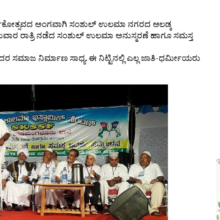
 ಜಾಥಾ, ಕಲ್ಲಡ್ಕದಲ್ಲಿ ಸಭೆ – DETAILS
ವಾರ್ಷಿಕೋತ್ಸವದ ಅಂಗವಾಗಿ ಸಂಶುಲ್ ಉಲಮಾ ನಗರದ ಆಲಡ್ಕ
ನುವಾರ ರಾತ್ರಿ ನಡೆದ ಸಂಶುಲ್ ಉಲಮಾ ಅನುಸ್ಮರಣೆ ಹಾಗೂ ಸಮಸ್ತ
ದರ ಸಮಾಜ ನಿರ್ಮಾಣ ಸಾಧ್ಯ. ಈ ನಿಟ್ಟಿನಲ್ಲಿ ಎಲ್ಲ ಜಾತಿ-ಧರ್ಮೀಯರು