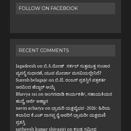
FOLLOW ON FACEBOOK
RECENT COMMENTS
Jagadeesh
on
ಬಿ.ಸಿ.ರೋಡ್ ಸರ್ಕಲ್ ಸುತ್ತಮುತ್ತ ಸಂಚಾರ
ವ್ಯವಸ್ಥೆ ಸುಧಾರಣೆ, ಯುವ ಮೋರ್ಚಾ ಮನವಿಯಲ್ಲೇನಿದೆ?
Suresh belagaje
on
ಬಿ.ಟಿ. ರಂಜನ್ ಪ್ರಶಸ್ತಿಗೆ ಪತ್ರಕರ್ತ
ಅರವಿಂದ ಹೆಬ್ಬಾರ್ ಆಯ್ಕೆ
Bhavya rai
on
ಅಂಗನವಾಡಿ ಕಾರ್ಯಕರ್ತೆ, ಸಹಾಯಕಿಯರ
ಹುದ್ದೆ, ಅರ್ಜಿ ಆಹ್ವಾನ
navin acharya
on
ಭ್ರಾಮರಿ ಯಕ್ಷವೈಭವ -2026: ಹಿರಿಯ
ಕಲಾವಿದ ಕೆ.ಎಚ್ ದಾಸಪ್ಪ ರೈ ಅವರಿಗೆ ಭ್ರಾಮರೀ ಯಕ್ಷಮಣಿ
ಪ್ರಶಸ್ತಿ
satheesh kumar shivagiri
on
ಕಲ್ಲಡ್ಕ ಸಮೀಪ