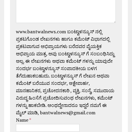
www.bantwalnews.com ಬಂಟ್ವಾಳನ್ಯೂಸ್ ನಲ್ಲಿ
ಪ್ರಕಟಗೊಂಡ ಲೇಖನಗಳು ಹಾಗೂ ಕಮೆಂಟ್ ವಿಭಾಗದಲ್ಲಿ
ಪ್ರಕಟವಾಗುವ ಅಭಿಪ್ರಾಯಗಳು ಬರೆದವರ ವೈಯಕ್ತಿಕ
ಅಭಿಪ್ರಾಯ ಮಾತ್ರ. ಅವು ಬಂಟ್ವಾಳನ್ಯೂಸ್ ಗೆ ಸಂಬಂಧಿಸಿದ್ದು
ಅಲ್ಲ. ಈ ಲೇಖನಗಳು ಅಥವಾ ಕಮೆಂಟ್ ಗಳನ್ನು ಯಾವುದೇ
ಸಂದರ್ಭ ಬಂಟ್ವಾಳನ್ಯೂಸ್ ಸಂಪಾದಕೀಯ ಬಳಗ
ತೆಗೆದುಹಾಕಬಹುದು. ಬಂಟ್ವಾಳನ್ಯೂಸ್ ಗೆ ಲೇಖನ ಅಥವಾ
ಕಮೆಂಟ್ ಬರೆಯುವ ಸಂದರ್ಭ, ಆಕ್ಷೇಪಾರ್ಹ,
ಮಾನಹಾನಿಕರ, ಪ್ರಚೋದನಕಾರಿ , ವ್ಯಕ್ತಿ, ಸಂಸ್ಥೆ, ಸಮುದಾಯ
ವಿರುದ್ಧ ಹಿಂಸೆಗೆ ಪ್ರಚೋದಿಸುವಂಥ ಲೇಖನಗಳು, ಕಮೆಂಟ್
ಗಳನ್ನು ಹಾಕಬೇಡಿ. ಅಂಥದ್ದೇನಾದರೂ ಇದ್ದರೆ ನಮಗೆ ಈ
ಮೈಲ್ ಮಾಡಿ, bantwalnews@gmail.com
Name
*