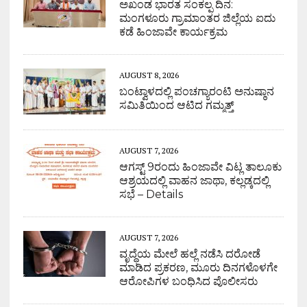
ಅಖಂಡ ಭಾರತ ಸಂಕಲ್ಪ ದಿನ:
ಮಂಗಳೂರು ಗ್ರಾಮಾಂತರ ಜಿಲ್ಲೆಯ ಐದು
ಕಡೆ ಹಿಂಜಾವೇ ಕಾರ್ಯಕ್ರಮ
AUGUST 8, 2026
ಬಂಟ್ವಾಳದಲ್ಲಿ ಪಂಚಗ್ಯಾರಂಟಿ ಅನುಷ್ಠಾನ
ಸಮಿತಿಯಿಂದ ಆಟಿದ ಗಮ್ಮತ್ತ್
AUGUST 7, 2026
ಆಗಸ್ಟ್ 9ರಂದು ಹಿಂಜಾವೇ ವಿಟ್ಲ ತಾಲೂಕು
ಆಶ್ರಯದಲ್ಲಿ ವಾಹನ ಜಾಥಾ, ಕಲ್ಲಡ್ಕದಲ್ಲಿ
ಸಭೆ – Details
AUGUST 7, 2026
ವೃದ್ಧೆಯ ಮೇಲೆ ಹಲ್ಲೆ ನಡೆಸಿ ದರೋಡೆ
ಮಾಡಿದ ಪ್ರಕರಣ, ಮೂರು ದಿನಗಳೊಳಗೇ
ಆರೋಪಿಗಳ ಬಂಧಿಸಿದ ಪೊಲೀಸರು