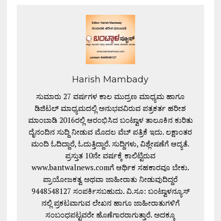
Harish Mambady
ಸುಮಾರು 27 ವರ್ಷಗಳ ಕಾಲ ಮುದ್ರಣ ಮಾಧ್ಯಮ ಹಾಗೂ
ಡಿಜಿಟಲ್ ಮಾಧ್ಯಮದಲ್ಲಿ ಅನುಭವವಿರುವ ಪತ್ರಕರ್ತ ಹರೀಶ
ಮಾಂಬಾಡಿ 2016ರಲ್ಲಿ ಆರಂಭಿಸಿದ ಬಂಟ್ವಾಳ ತಾಲೂಕಿನ ಕುರಿತು
ದೈನಂದಿನ ಸುದ್ದಿ ನೀಡುವ ಮೊದಲ ವೆಬ್ ಪತ್ರಿಕೆ ಇದು. ಲಕ್ಷಾಂತರ
ಮಂದಿ ಓದಿದ್ದಾರೆ, ಓದುತ್ತಿದ್ದಾರೆ. ಸುದ್ದಿಗಳು, ವಿಶ್ಲೇಷಣೆಗೆ ಆದ್ಯತೆ.
ಪ್ರಸ್ತುತ 10ನೇ ವರ್ಷಕ್ಕೆ ಕಾಲಿಟ್ಟಿರುವ
www.bantwalnews.comಗೆ ಆರ್ಥಿಕ ಸಹಕಾರವೂ ಬೇಕು.
ಪ್ರಾಯೋಜಕತ್ವ ಅಥವಾ ಜಾಹೀರಾತು ನೀಡುವುದಿದ್ದರೆ
9448548127 ಸಂಪರ್ಕಿಸಬಹುದು. ವಿ.ಸೂ: ಬಂಟ್ವಾಳನ್ಯೂಸ್
ನಲ್ಲಿ ಪ್ರಕಟವಾಗುವ ಲೇಖನ ಹಾಗೂ ಜಾಹೀರಾತುಗಳಿಗೆ
ಸಂಬಂಧಪಟ್ಟವರೇ ಹೊಣೆಗಾರರಾಗುತ್ತಾರೆ. ಅದಕ್ಕೂ