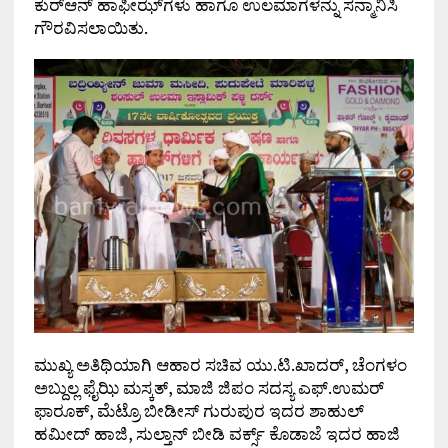
ಕುರ್‌ಆನ್ ಹಾಫೀಝ್‌ಗಳು ಹಾಗೂ ಉಲಮಾಗಳನ್ನು ಸನ್ಮಾನಿಸಿ
ಗೌರವಿಸಲಾಯಿತು.
ಮುಖ್ಯ ಅತಿಥಿಯಾಗಿ ಆಹಾರ ಸಚಿವ ಯು.ಟಿ.ಖಾದರ್, ಚೆಂಗಳಂ
ಅಬ್ದುಲ್ಲ ಫೈಝಿ ಮಸ್ಕತ್, ಮಾಜಿ ಜಿಪಂ ಸದಸ್ಯ ಎಫ್.ಉಮರ್
ಫಾರೂಕ್, ಮೆಟ್ರೊ ಬೀಡೀಸ್ ಗುರುಪುರ ಇದರ ಶಾಹುಲ್
ಹಮೀದ್ ಹಾಜಿ, ಸುಲ್ತಾನ್ ಬೀಡಿ ವರ್ಕ್ಸ್ ಕೊಡಾಜೆ ಇದರ ಹಾಜಿ