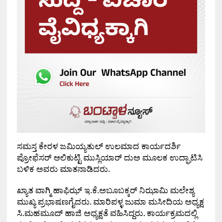
ಸಮಸ್ತ ಕೇರಳ ಜಮಿಯ್ಯತುಲ್ ಉಲಮಾದ ಕಾರ್ಯದರ್ಶಿ
ಪ್ರೋಫೆಸರ್ ಆಲಿಕುಟ್ಟಿ ಮುಸ್ಲಿಯಾರ್ ದುಅ ಮೂಲಕ ಉದ್ಘಾಟಿಸಿ
ಬಳಿಕ ಅವರು ಮಾತನಾಡಿದರು.
ಖ್ಯಾತ ವಾಗ್ಮಿ ಹಾಫಿಝ್ ಇ.ಕೆ.ಅಬೂಬಕ್ಕರ್ ನಿಝಾಮಿ ಮಲೇಶ್ಯ
ಮುಖ್ಯ ಪ್ರಭಾಷಣಗೈದರು. ಮಾರಿಪಳ್ಳ ಜುಮಾ ಮಸೀದಿಯ ಅಧ್ಯಕ್ಷ
ಸಿ.ಮಹಮೂದ್ ಹಾಜಿ ಅಧ್ಯಕ್ಷತೆ ವಹಿಸಿದ್ದರು. ಕಾರ್ಯಕ್ರಮದಲ್ಲಿ