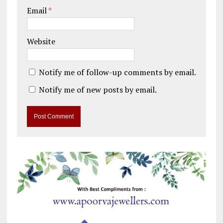
Email
*
Website
Notify me of follow-up comments by email.
Notify me of new posts by email.
A
l
t
e
r
n
a
t