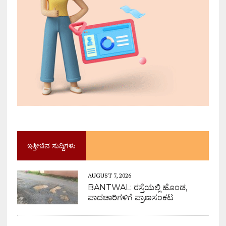
ಇತ್ತೀಚಿನ ಸುದ್ದಿಗಳು
AUGUST 7, 2026
BANTWAL: ರಸ್ತೆಯಲ್ಲಿ ಹೊಂಡ,
ಪಾದಚಾರಿಗಳಿಗೆ ಪ್ರಾಣಸಂಕಟ