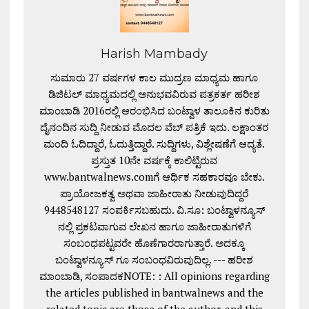
Harish Mambady
ಸುಮಾರು 27 ವರ್ಷಗಳ ಕಾಲ ಮುದ್ರಣ ಮಾಧ್ಯಮ ಹಾಗೂ
ಡಿಜಿಟಲ್ ಮಾಧ್ಯಮದಲ್ಲಿ ಅನುಭವವಿರುವ ಪತ್ರಕರ್ತ ಹರೀಶ
ಮಾಂಬಾಡಿ 2016ರಲ್ಲಿ ಆರಂಭಿಸಿದ ಬಂಟ್ವಾಳ ತಾಲೂಕಿನ ಕುರಿತು
ದೈನಂದಿನ ಸುದ್ದಿ ನೀಡುವ ಮೊದಲ ವೆಬ್ ಪತ್ರಿಕೆ ಇದು. ಲಕ್ಷಾಂತರ
ಮಂದಿ ಓದಿದ್ದಾರೆ, ಓದುತ್ತಿದ್ದಾರೆ. ಸುದ್ದಿಗಳು, ವಿಶ್ಲೇಷಣೆಗೆ ಆದ್ಯತೆ.
ಪ್ರಸ್ತುತ 10ನೇ ವರ್ಷಕ್ಕೆ ಕಾಲಿಟ್ಟಿರುವ
www.bantwalnews.comಗೆ ಆರ್ಥಿಕ ಸಹಕಾರವೂ ಬೇಕು.
ಪ್ರಾಯೋಜಕತ್ವ ಅಥವಾ ಜಾಹೀರಾತು ನೀಡುವುದಿದ್ದರೆ
9448548127 ಸಂಪರ್ಕಿಸಬಹುದು. ವಿ.ಸೂ: ಬಂಟ್ವಾಳನ್ಯೂಸ್
ನಲ್ಲಿ ಪ್ರಕಟವಾಗುವ ಲೇಖನ ಹಾಗೂ ಜಾಹೀರಾತುಗಳಿಗೆ
ಸಂಬಂಧಪಟ್ಟವರೇ ಹೊಣೆಗಾರರಾಗುತ್ತಾರೆ. ಅದಕ್ಕೂ
ಬಂಟ್ವಾಳನ್ಯೂಸ್ ಗೂ ಸಂಬಂಧವಿರುವುದಿಲ್ಲ. --- ಹರೀಶ
ಮಾಂಬಾಡಿ, ಸಂಪಾದಕNOTE: : All opinions regarding
the articles published in bantwalnews and the
related topic are those of the author, and this