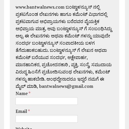
www.bantwalnews.com ಬಂಟ್ವಾಳನ್ಯೂಸ್ ನಲ್ಲಿ
ಪ್ರಕಟಗೊಂಡ ಲೇಖನಗಳು ಹಾಗೂ ಕಮೆಂಟ್ ವಿಭಾಗದಲ್ಲಿ
ಪ್ರಕಟವಾಗುವ ಅಭಿಪ್ರಾಯಗಳು ಬರೆದವರ ವೈಯಕ್ತಿಕ
ಅಭಿಪ್ರಾಯ ಮಾತ್ರ. ಅವು ಬಂಟ್ವಾಳನ್ಯೂಸ್ ಗೆ ಸಂಬಂಧಿಸಿದ್ದು
ಅಲ್ಲ. ಈ ಲೇಖನಗಳು ಅಥವಾ ಕಮೆಂಟ್ ಗಳನ್ನು ಯಾವುದೇ
ಸಂದರ್ಭ ಬಂಟ್ವಾಳನ್ಯೂಸ್ ಸಂಪಾದಕೀಯ ಬಳಗ
ತೆಗೆದುಹಾಕಬಹುದು. ಬಂಟ್ವಾಳನ್ಯೂಸ್ ಗೆ ಲೇಖನ ಅಥವಾ
ಕಮೆಂಟ್ ಬರೆಯುವ ಸಂದರ್ಭ, ಆಕ್ಷೇಪಾರ್ಹ,
ಮಾನಹಾನಿಕರ, ಪ್ರಚೋದನಕಾರಿ , ವ್ಯಕ್ತಿ, ಸಂಸ್ಥೆ, ಸಮುದಾಯ
ವಿರುದ್ಧ ಹಿಂಸೆಗೆ ಪ್ರಚೋದಿಸುವಂಥ ಲೇಖನಗಳು, ಕಮೆಂಟ್
ಗಳನ್ನು ಹಾಕಬೇಡಿ. ಅಂಥದ್ದೇನಾದರೂ ಇದ್ದರೆ ನಮಗೆ ಈ
ಮೈಲ್ ಮಾಡಿ, bantwalnews@gmail.com
Name
*
Email
*
Website