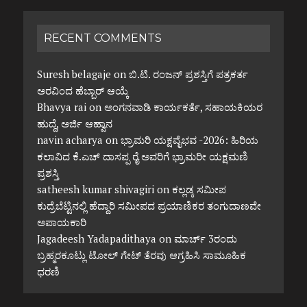
RECENT COMMENTS
Suresh belagaje
on
ಬಿ.ಟಿ. ರಂಜನ್ ಪ್ರಶಸ್ತಿಗೆ ಪತ್ರಕರ್ತ
ಅರವಿಂದ ಹೆಬ್ಬಾರ್ ಆಯ್ಕೆ
Bhavya rai
on
ಅಂಗನವಾಡಿ ಕಾರ್ಯಕರ್ತೆ, ಸಹಾಯಕಿಯರ
ಹುದ್ದೆ, ಅರ್ಜಿ ಆಹ್ವಾನ
navin acharya
on
ಭ್ರಾಮರಿ ಯಕ್ಷವೈಭವ -2026: ಹಿರಿಯ
ಕಲಾವಿದ ಕೆ.ಎಚ್ ದಾಸಪ್ಪ ರೈ ಅವರಿಗೆ ಭ್ರಾಮರೀ ಯಕ್ಷಮಣಿ
ಪ್ರಶಸ್ತಿ
satheesh kumar shivagiri
on
ಕಲ್ಲಡ್ಕ ಸಮೀಪ
ಕುದ್ರೆಬೆಟ್ಟಿನಲ್ಲಿ ಹೆದ್ದಾರಿ ಸಮೀಪದ ಪ್ರಯಾಣಿಕರ ತಂಗುದಾಣವೇ
ಅಪಾಯಕಾರಿ
Jagadeesh Yadapadithaya
on
ಮಾರ್ಚ್ 3ರಂದು
ಬ್ರಹ್ಮರಕೂಟ್ಲು ಟೋಲ್ ಗೇಟ್ ತೆರವು ಆಗ್ರಹಿಸಿ ಸಾಮೂಹಿಕ
ಧರಣಿ