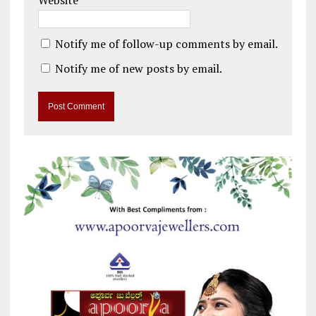
Notify me of follow-up comments by email.
Notify me of new posts by email.
A
l
t
e
r
n
a
t
i
v
e