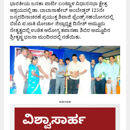
ಭಾರತೀಯ ಜನತಾ ಪಾರ್ಟಿ ಬಂಟ್ವಾಳ ವಿಧಾನಸಭಾ ಕ್ಷೇತ್ರ
ಆಶ್ರಯದಲ್ಲಿ ಡಾ. ಬಾಬಾಸಾಹೇಬ್ ಅಂಬೇಡ್ಕರ್ 125ನೇ
ಜನ್ಮದದಿನಾಚರಣೆ ಪ್ರಯುಕ್ತ ಶಿವಾಜಿ ಫ್ರೆಂಡ್ಸ್ ಸಹಯೋಗದಲ್ಲಿ
ಬಿಜೆಪಿ ಪ.ಜಾತಿ ಮೋರ್ಚಾ ಜಿಲ್ಲಾಧ್ಯಕ್ಷ ದಿನೇಶ್ ಅಮ್ಟೂರು
ನೇತೃತ್ವದಲ್ಲಿ ಉಚಿತ ಆರೋಗ್ಯ ತಪಾಸಣಾ ಶಿಬಿರ ಅಮ್ಟೂರಿನ
ಶ್ರೀಕೃಷ್ಣ ಭಜನಾ ಮಂದಿರದಲ್ಲಿ ನಡೆಯಿತು.
ಜಾಹೀರಾತು