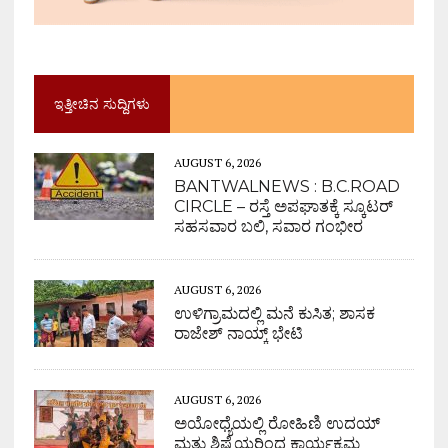
ಇತ್ತೀಚಿನ ಸುದ್ದಿಗಳು
AUGUST 6, 2026
BANTWALNEWS : B.C.ROAD
CIRCLE – ರಸ್ತೆ ಅಪಘಾತಕ್ಕೆ ಸ್ಕೂಟರ್
ಸಹಸವಾರ ಬಲಿ, ಸವಾರ ಗಂಭೀರ
AUGUST 6, 2026
ಉಳಿಗ್ರಾಮದಲ್ಲಿ ಮನೆ ಕುಸಿತ; ಶಾಸಕ
ರಾಜೇಶ್ ನಾಯ್ಕ್ ಭೇಟಿ
AUGUST 6, 2026
ಅಯೋಧ್ಯೆಯಲ್ಲಿ ರೋಹಿಣಿ ಉದಯ್
ಮತ್ತು ಶಿಷ್ಯೆಯರಿಂದ ಕಾರ್ಯಕ್ರಮ