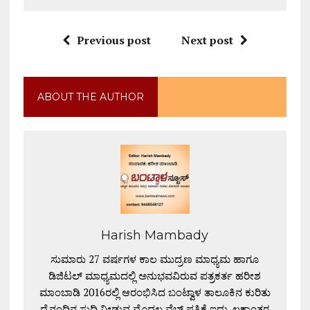
Previous post
Next post
ABOUT THE AUTHOR
Harish Mambady
ಸುಮಾರು 27 ವರ್ಷಗಳ ಕಾಲ ಮುದ್ರಣ ಮಾಧ್ಯಮ ಹಾಗೂ
ಡಿಜಿಟಲ್ ಮಾಧ್ಯಮದಲ್ಲಿ ಅನುಭವವಿರುವ ಪತ್ರಕರ್ತ ಹರೀಶ
ಮಾಂಬಾಡಿ 2016ರಲ್ಲಿ ಆರಂಭಿಸಿದ ಬಂಟ್ವಾಳ ತಾಲೂಕಿನ ಕುರಿತು
ದೈನಂದಿನ ಸುದ್ದಿ ನೀಡುವ ಮೊದಲ ವೆಬ್ ಪತ್ರಿಕೆ ಇದು. ಲಕ್ಷಾಂತರ