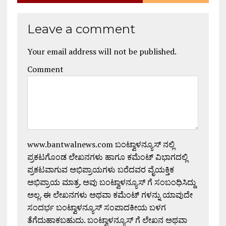
Leave a comment
Your email address will not be published.
Comment
www.bantwalnews.com ಬಂಟ್ವಾಳನ್ಯೂಸ್ ನಲ್ಲಿ
ಪ್ರಕಟಗೊಂಡ ಲೇಖನಗಳು ಹಾಗೂ ಕಮೆಂಟ್ ವಿಭಾಗದಲ್ಲಿ
ಪ್ರಕಟವಾಗುವ ಅಭಿಪ್ರಾಯಗಳು ಬರೆದವರ ವೈಯಕ್ತಿಕ
ಅಭಿಪ್ರಾಯ ಮಾತ್ರ. ಅವು ಬಂಟ್ವಾಳನ್ಯೂಸ್ ಗೆ ಸಂಬಂಧಿಸಿದ್ದು
ಅಲ್ಲ. ಈ ಲೇಖನಗಳು ಅಥವಾ ಕಮೆಂಟ್ ಗಳನ್ನು ಯಾವುದೇ
ಸಂದರ್ಭ ಬಂಟ್ವಾಳನ್ಯೂಸ್ ಸಂಪಾದಕೀಯ ಬಳಗ
ತೆಗೆದುಹಾಕಬಹುದು. ಬಂಟ್ವಾಳನ್ಯೂಸ್ ಗೆ ಲೇಖನ ಅಥವಾ