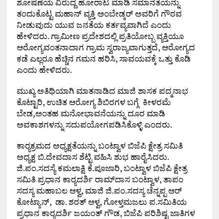
ಶೋಷಣೆಯ ವಿರುದ್ದ ಹೋರಾಟ ಮಾಡಿ ಸಮಾನತೆಯನ್ನು
ತಂದುಕೊಟ್ಟ ಮಹಾನ್ ವ್ಯಕ್ತಿ ಅಂಬೇಡ್ಕರ್ ಅವರಿಗೆ ಗೌರವ
ನೀಡುವುದು ಯುವ ಜನತೆಯ ಕರ್ತವ್ಯವಾಗಿದೆ ಎಂದು
ಹೇಳಿದರು. ಗ್ರಾಮೀಣ ಪ್ರದೇಶದಲ್ಲಿ ಪ್ರತಿಯೋಬ್ಬ ವ್ಯಕ್ತಿಯೂ
ಆರೋಗ್ಯವಂತನಾದಾಗ ಗ್ರಾಮ ಸ್ವರಾಜ್ಯವಾಗುತ್ತದೆ, ಆರೋಗ್ಯದ
ಕಡೆ ಎಲ್ಲರೂ ಹೆಚ್ಚಿನ ಗಮನ ಹರಿಸಿ, ಸಾವಯವಕ್ಕೆ ಒತ್ತು ಕೊಡಿ
ಎಂದು ಹೇಳಿದರು.
ಮುಖ್ಯ ಅತಿಥಿಯಾಗಿ ಮಾತನಾಡಿದ ಮಾಜಿ ಶಾಸಕ ಪದ್ಮನಾಭ
ಕೊಟ್ಟಾರಿ, ಉಚಿತ ಆರೋಗ್ಯ ಶಿಬಿರಗಳ ಬಗ್ಗೆ ಕೀಳರಮೆ
ಬೇಡ,ಅಂತಹ ಮನೋಭಾವನೆಯನ್ನು ದೂರ ಮಾಡಿ
ಅವಕಾಶಗಳನ್ನು ಸದುಪಯೋಗಪಡಿಸಿಕೊಳ್ಳಿ ಎಂದರು.
ಕಾರ್‍ಯಕ್ರಮದ ಅಧ್ಯಕ್ಷತೆಯನ್ನು ಬಂಟ್ವಾಳ ಬಿಜೆಪಿ ಕ್ಷೇತ್ರ ಸಮಿತಿ
ಅಧ್ಯಕ್ಷ ಬಿ.ದೇವದಾಸ ಶೆಟ್ಟಿ ವಹಿಸಿ ಶುಭ ಹಾರೈಸಿದರು.
ಜಿ.ಪಂ.ಸದಸ್ಯೆ ಕಮಲಾಕ್ಷಿ ಕೆ.ಪೂಜಾರಿ, ಬಂಟ್ವಾಳ ಬಿಜೆಪಿ ಕ್ಷೇತ್ರ
ಸಮಿತಿ ಪ್ರಧಾನ ಕಾರ್‍ಯದರ್ಶಿ ರಾಮ್‌ದಾಸ ಬಂಟ್ವಾಳ, ತಾಪಂ
ಸದಸ್ಯ ಮಹಾಬಲ ಆಳ್ವ, ಮಾಜಿ ಜಿ.ಪಂ.ಸದಸ್ಯ ಚೆನ್ನಪ್ಪ ಆರ್
ಕೋಟ್ಯಾನ್, ಡಾ. ಶರತ್ ಆಳ್ವ, ಗೋಳ್ತಮಜಲು ಪ.ಸಮಿತಿಯ
ಪ್ರಧಾನ ಕಾರ್‍ಯದರ್ಶಿ ಜಯಂತ್ ಗೌಡ, ಬಿಜೆಪಿ ಪರಿಶಿಷ್ಟ ಜಾತಿಗಳ