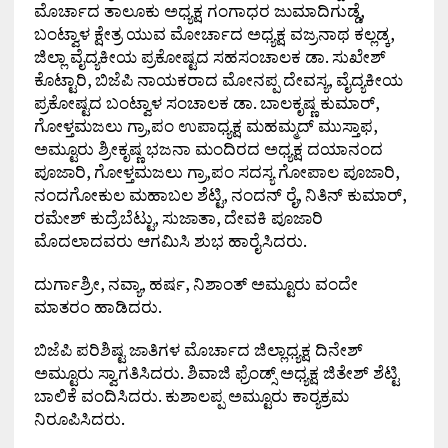
ಮೊರ್ಚಾದ ತಾಲೂಕು ಅಧ್ಯಕ್ಷ ಗಂಗಾಧರ ಜುಮಾದಿಗುಡ್ಡೆ,
ಬಂಟ್ವಾಳ ಕ್ಷೇತ್ರ ಯುವ ಮೋರ್ಚಾದ ಅಧ್ಯಕ್ಷ ವಜ್ರನಾಥ ಕಲ್ಲಡ್ಕ,
ಜಿಲ್ಲಾ ವೈದ್ಯಕೀಯ ಪ್ರಕೋಷ್ಟದ ಸಹಸಂಚಾಲಕ ಡಾ. ಸುಖೇಶ್
ಕೊಟ್ಟಾರಿ, ಬಿಜೆಪಿ ನಾಯಕರಾದ ಮೋನಪ್ಪ ದೇವಸ್ಯ, ವೈದ್ಯಕೀಯ
ಪ್ರಕೋಷ್ಟದ ಬಂಟ್ವಾಳ ಸಂಚಾಲಕ ಡಾ. ಬಾಲಕೃಷ್ಣ ಕುಮಾರ್,
ಗೋಳ್ತಮಜಲು ಗ್ರಾ,ಪಂ ಉಪಾಧ್ಯಕ್ಷ ಮಹಮ್ಮದ್ ಮುಸ್ತಾಫ,
ಅಮ್ಟೂರು ಶ್ರೀಕೃಷ್ಣ ಭಜನಾ ಮಂದಿರದ ಅಧ್ಯಕ್ಷ ದಯಾನಂದ
ಪೂಜಾರಿ, ಗೋಳ್ತಮಜಲು ಗ್ರಾ,ಪಂ ಸದಸ್ಯ ಗೋಪಾಲ ಪೂಜಾರಿ,
ನಂದಗೋಕುಲ ಮಹಾಬಲ ಶೆಟ್ಟಿ, ನಂದನ್ ರೈ, ನಿತಿನ್ ಕುಮಾರ್,
ರಮೇಶ್ ಕುದ್ರೆಬೆಟ್ಟು, ಸುಜಾತಾ, ದೇವಕಿ ಪೂಜಾರಿ
ಮೊದಲಾದವರು ಆಗಮಿಸಿ ಶುಭ ಹಾರೈಸಿದರು.
ದುರ್ಗಾಶ್ರೀ, ನವ್ಯಾ, ಹರ್ಷ, ನಿಶಾಂತ್ ಅಮ್ಟೂರು ವಂದೇ
ಮಾತರಂ ಹಾಡಿದರು.
ಬಿಜೆಪಿ ಪರಿಶಿಷ್ಟ ಜಾತಿಗಳ ಮೊರ್ಚಾದ ಜಿಲ್ಲಾಧ್ಯಕ್ಷ ದಿನೇಶ್
ಅಮ್ಟೂರು ಸ್ವಾಗತಿಸಿದರು. ಶಿವಾಜಿ ಫ್ರೆಂಡ್ಸ್ ಅಧ್ಯಕ್ಷ ಜಿತೇಶ್ ಶೆಟ್ಟಿ
ಬಾಲಿಕೆ ವಂದಿಸಿದರು. ಕುಶಾಲಪ್ಪ ಅಮ್ಟೂರು ಕಾರ್‍ಯಕ್ರಮ
ನಿರೂಪಿಸಿದರು.