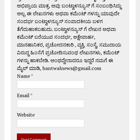
ಅಭಿಪ್ರಾಯ ಮಾತ್ರ. ಅವು ಬಂಟ್ವಾಳನ್ಯೂಸ್ ಗೆ ಸಂಬಂಧಿಸಿದ್ದು
ಅಲ್ಲ. ಈ ಲೇಖನಗಳು ಅಥವಾ ಕಮೆಂಟ್ ಗಳನ್ನು ಯಾವುದೇ
ಸಂದರ್ಭ ಬಂಟ್ವಾಳನ್ಯೂಸ್ ಸಂಪಾದಕೀಯ ಬಳಗ
ತೆಗೆದುಹಾಕಬಹುದು. ಬಂಟ್ವಾಳನ್ಯೂಸ್ ಗೆ ಲೇಖನ ಅಥವಾ
ಕಮೆಂಟ್ ಬರೆಯುವ ಸಂದರ್ಭ, ಆಕ್ಷೇಪಾರ್ಹ,
ಮಾನಹಾನಿಕರ, ಪ್ರಚೋದನಕಾರಿ , ವ್ಯಕ್ತಿ, ಸಂಸ್ಥೆ, ಸಮುದಾಯ
ವಿರುದ್ಧ ಹಿಂಸೆಗೆ ಪ್ರಚೋದಿಸುವಂಥ ಲೇಖನಗಳು, ಕಮೆಂಟ್
ಗಳನ್ನು ಹಾಕಬೇಡಿ. ಅಂಥದ್ದೇನಾದರೂ ಇದ್ದರೆ ನಮಗೆ ಈ
ಮೈಲ್ ಮಾಡಿ, bantwalnews@gmail.com
Name
*
Email
*
Website