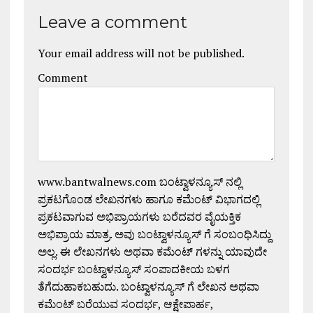
Leave a comment
Your email address will not be published.
Comment
www.bantwalnews.com ಬಂಟ್ವಾಳನ್ಯೂಸ್ ನಲ್ಲಿ
ಪ್ರಕಟಗೊಂಡ ಲೇಖನಗಳು ಹಾಗೂ ಕಮೆಂಟ್ ವಿಭಾಗದಲ್ಲಿ
ಪ್ರಕಟವಾಗುವ ಅಭಿಪ್ರಾಯಗಳು ಬರೆದವರ ವೈಯಕ್ತಿಕ
ಅಭಿಪ್ರಾಯ ಮಾತ್ರ. ಅವು ಬಂಟ್ವಾಳನ್ಯೂಸ್ ಗೆ ಸಂಬಂಧಿಸಿದ್ದು
ಅಲ್ಲ. ಈ ಲೇಖನಗಳು ಅಥವಾ ಕಮೆಂಟ್ ಗಳನ್ನು ಯಾವುದೇ
ಸಂದರ್ಭ ಬಂಟ್ವಾಳನ್ಯೂಸ್ ಸಂಪಾದಕೀಯ ಬಳಗ
ತೆಗೆದುಹಾಕಬಹುದು. ಬಂಟ್ವಾಳನ್ಯೂಸ್ ಗೆ ಲೇಖನ ಅಥವಾ
ಕಮೆಂಟ್ ಬರೆಯುವ ಸಂದರ್ಭ, ಆಕ್ಷೇಪಾರ್ಹ,