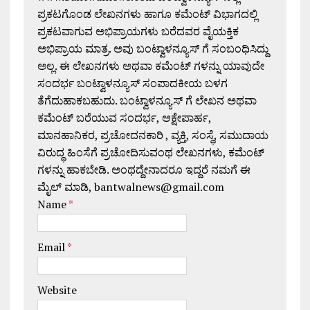
ಪ್ರಕಟಗೊಂಡ ಲೇಖನಗಳು ಹಾಗೂ ಕಮೆಂಟ್ ವಿಭಾಗದಲ್ಲಿ
ಪ್ರಕಟವಾಗುವ ಅಭಿಪ್ರಾಯಗಳು ಬರೆದವರ ವೈಯಕ್ತಿಕ
ಅಭಿಪ್ರಾಯ ಮಾತ್ರ. ಅವು ಬಂಟ್ವಾಳನ್ಯೂಸ್ ಗೆ ಸಂಬಂಧಿಸಿದ್ದು
ಅಲ್ಲ. ಈ ಲೇಖನಗಳು ಅಥವಾ ಕಮೆಂಟ್ ಗಳನ್ನು ಯಾವುದೇ
ಸಂದರ್ಭ ಬಂಟ್ವಾಳನ್ಯೂಸ್ ಸಂಪಾದಕೀಯ ಬಳಗ
ತೆಗೆದುಹಾಕಬಹುದು. ಬಂಟ್ವಾಳನ್ಯೂಸ್ ಗೆ ಲೇಖನ ಅಥವಾ
ಕಮೆಂಟ್ ಬರೆಯುವ ಸಂದರ್ಭ, ಆಕ್ಷೇಪಾರ್ಹ,
ಮಾನಹಾನಿಕರ, ಪ್ರಚೋದನಕಾರಿ , ವ್ಯಕ್ತಿ, ಸಂಸ್ಥೆ, ಸಮುದಾಯ
ವಿರುದ್ಧ ಹಿಂಸೆಗೆ ಪ್ರಚೋದಿಸುವಂಥ ಲೇಖನಗಳು, ಕಮೆಂಟ್
ಗಳನ್ನು ಹಾಕಬೇಡಿ. ಅಂಥದ್ದೇನಾದರೂ ಇದ್ದರೆ ನಮಗೆ ಈ
ಮೈಲ್ ಮಾಡಿ, bantwalnews@gmail.com
Name
*
Email
*
Website