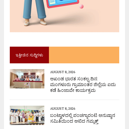
ಇತ್ತೀಚಿನ ಸುದ್ದಿಗಳು
AUGUST 8, 2026
ಅಖಂಡ ಭಾರತ ಸಂಕಲ್ಪ ದಿನ:
ಮಂಗಳೂರು ಗ್ರಾಮಾಂತರ ಜಿಲ್ಲೆಯ ಐದು
ಕಡೆ ಹಿಂಜಾವೇ ಕಾರ್ಯಕ್ರಮ
AUGUST 8, 2026
ಬಂಟ್ವಾಳದಲ್ಲಿ ಪಂಚಗ್ಯಾರಂಟಿ ಅನುಷ್ಠಾನ
ಸಮಿತಿಯಿಂದ ಆಟಿದ ಗಮ್ಮತ್ತ್