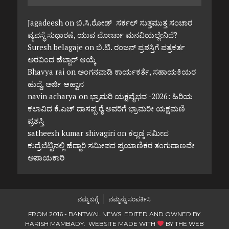
Jagadeesh
on
ಬಿ.ಸಿ.ರೋಡ್ ಸರ್ಕಲ್ ಸುತ್ತಮುತ್ತ ಸಂಚಾರ
ವ್ಯವಸ್ಥೆ ಸುಧಾರಣೆ, ಯುವ ಮೋರ್ಚಾ ಮನವಿಯಲ್ಲೇನಿದೆ?
Suresh belagaje
on
ಬಿ.ಟಿ. ರಂಜನ್ ಪ್ರಶಸ್ತಿಗೆ ಪತ್ರಕರ್ತ
ಅರವಿಂದ ಹೆಬ್ಬಾರ್ ಆಯ್ಕೆ
Bhavya rai
on
ಅಂಗನವಾಡಿ ಕಾರ್ಯಕರ್ತೆ, ಸಹಾಯಕಿಯರ
ಹುದ್ದೆ, ಅರ್ಜಿ ಆಹ್ವಾನ
navin acharya
on
ಭ್ರಾಮರಿ ಯಕ್ಷವೈಭವ -2026: ಹಿರಿಯ
ಕಲಾವಿದ ಕೆ.ಎಚ್ ದಾಸಪ್ಪ ರೈ ಅವರಿಗೆ ಭ್ರಾಮರೀ ಯಕ್ಷಮಣಿ
ಪ್ರಶಸ್ತಿ
satheesh kumar shivagiri
on
ಕಲ್ಲಡ್ಕ ಸಮೀಪ
ಕುದ್ರೆಬೆಟ್ಟಿನಲ್ಲಿ ಹೆದ್ದಾರಿ ಸಮೀಪದ ಪ್ರಯಾಣಿಕರ ತಂಗುದಾಣವೇ
ಅಪಾಯಕಾರಿ
ನಮ್ಮ ಬಗ್ಗೆ
ನಮ್ಮನ್ನು ಸಂಪರ್ಕಿಸಿ
FROM 2016 - BANTWAL NEWS. EDITED AND OWNED BY
HARISH MAMBADY. WEBSITE MADE WITH
BY
THE WEB