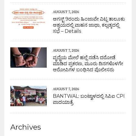
AUGUST 7, 2026
ಆಗಸ್ಟ್ 9ರಂದು ಹಿಂಜಾವೇ ವಿಟ್ಲ ತಾಲೂಕು
ಆಶ್ರಯದಲ್ಲಿ ವಾಹನ ಜಾಥಾ, ಕಲ್ಲಡ್ಕದಲ್ಲಿ
ಸಭೆ – Details
AUGUST 7, 2026
ವೃದ್ಧೆಯ ಮೇಲೆ ಹಲ್ಲೆ ನಡೆಸಿ ದರೋಡೆ
ಮಾಡಿದ ಪ್ರಕರಣ, ಮೂರು ದಿನಗಳೊಳಗೇ
ಆರೋಪಿಗಳ ಬಂಧಿಸಿದ ಪೊಲೀಸರು
AUGUST 7, 2026
BANTWAL: ಬಂಟ್ವಾಳದಲ್ಲಿ ಸಿಪಿಐ CPI
ಪಾದಯಾತ್ರೆ
Archives