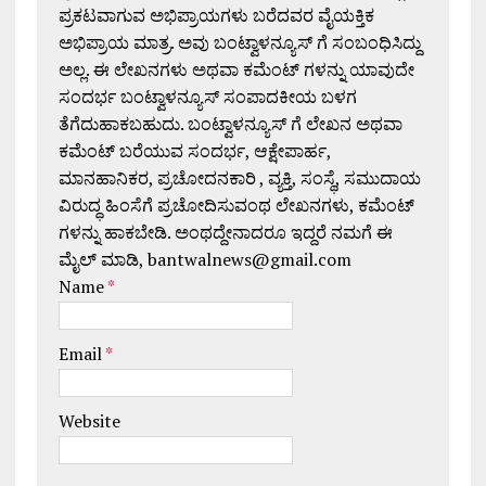
ಪ್ರಕಟವಾಗುವ ಅಭಿಪ್ರಾಯಗಳು ಬರೆದವರ ವೈಯಕ್ತಿಕ
ಅಭಿಪ್ರಾಯ ಮಾತ್ರ. ಅವು ಬಂಟ್ವಾಳನ್ಯೂಸ್ ಗೆ ಸಂಬಂಧಿಸಿದ್ದು
ಅಲ್ಲ. ಈ ಲೇಖನಗಳು ಅಥವಾ ಕಮೆಂಟ್ ಗಳನ್ನು ಯಾವುದೇ
ಸಂದರ್ಭ ಬಂಟ್ವಾಳನ್ಯೂಸ್ ಸಂಪಾದಕೀಯ ಬಳಗ
ತೆಗೆದುಹಾಕಬಹುದು. ಬಂಟ್ವಾಳನ್ಯೂಸ್ ಗೆ ಲೇಖನ ಅಥವಾ
ಕಮೆಂಟ್ ಬರೆಯುವ ಸಂದರ್ಭ, ಆಕ್ಷೇಪಾರ್ಹ,
ಮಾನಹಾನಿಕರ, ಪ್ರಚೋದನಕಾರಿ , ವ್ಯಕ್ತಿ, ಸಂಸ್ಥೆ, ಸಮುದಾಯ
ವಿರುದ್ಧ ಹಿಂಸೆಗೆ ಪ್ರಚೋದಿಸುವಂಥ ಲೇಖನಗಳು, ಕಮೆಂಟ್
ಗಳನ್ನು ಹಾಕಬೇಡಿ. ಅಂಥದ್ದೇನಾದರೂ ಇದ್ದರೆ ನಮಗೆ ಈ
ಮೈಲ್ ಮಾಡಿ, bantwalnews@gmail.com
Name
*
Email
*
Website