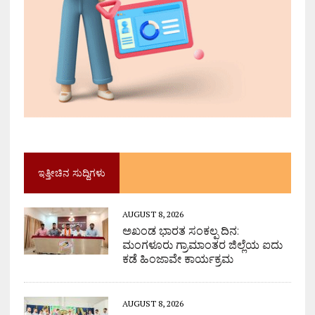
ಇತ್ತೀಚಿನ ಸುದ್ದಿಗಳು
AUGUST 8, 2026
ಅಖಂಡ ಭಾರತ ಸಂಕಲ್ಪ ದಿನ:
ಮಂಗಳೂರು ಗ್ರಾಮಾಂತರ ಜಿಲ್ಲೆಯ ಐದು
ಕಡೆ ಹಿಂಜಾವೇ ಕಾರ್ಯಕ್ರಮ
AUGUST 8, 2026