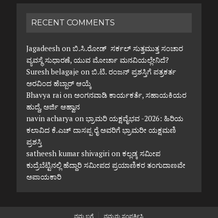
RECENT COMMENTS
Jagadeesh
on
ಬಿ.ಸಿ.ರೋಡ್ ಸರ್ಕಲ್ ಸುತ್ತಮುತ್ತ ಸಂಚಾರ
ವ್ಯವಸ್ಥೆ ಸುಧಾರಣೆ, ಯುವ ಮೋರ್ಚಾ ಮನವಿಯಲ್ಲೇನಿದೆ?
Suresh belagaje
on
ಬಿ.ಟಿ. ರಂಜನ್ ಪ್ರಶಸ್ತಿಗೆ ಪತ್ರಕರ್ತ
ಅರವಿಂದ ಹೆಬ್ಬಾರ್ ಆಯ್ಕೆ
Bhavya rai
on
ಅಂಗನವಾಡಿ ಕಾರ್ಯಕರ್ತೆ, ಸಹಾಯಕಿಯರ
ಹುದ್ದೆ, ಅರ್ಜಿ ಆಹ್ವಾನ
navin acharya
on
ಭ್ರಾಮರಿ ಯಕ್ಷವೈಭವ -2026: ಹಿರಿಯ
ಕಲಾವಿದ ಕೆ.ಎಚ್ ದಾಸಪ್ಪ ರೈ ಅವರಿಗೆ ಭ್ರಾಮರೀ ಯಕ್ಷಮಣಿ
ಪ್ರಶಸ್ತಿ
satheesh kumar shivagiri
on
ಕಲ್ಲಡ್ಕ ಸಮೀಪ
ಕುದ್ರೆಬೆಟ್ಟಿನಲ್ಲಿ ಹೆದ್ದಾರಿ ಸಮೀಪದ ಪ್ರಯಾಣಿಕರ ತಂಗುದಾಣವೇ
ಅಪಾಯಕಾರಿ
ನಮ್ಮ ಬಗ್ಗೆ
ನಮ್ಮನ್ನು ಸಂಪರ್ಕಿಸಿ