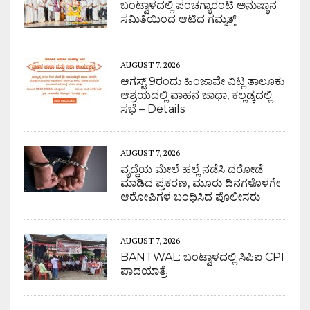
ಬಂಟ್ವಾಳದಲ್ಲಿ ಪಂಚಗ್ಯಾರಂಟಿ ಅನುಷ್ಠಾನ
ಸಮಿತಿಯಿಂದ ಆಟಿದ ಗಮ್ಮತ್ತ್
AUGUST 7, 2026
ಆಗಸ್ಟ್ 9ರಂದು ಹಿಂಜಾವೇ ವಿಟ್ಲ ತಾಲೂಕು
ಆಶ್ರಯದಲ್ಲಿ ವಾಹನ ಜಾಥಾ, ಕಲ್ಲಡ್ಕದಲ್ಲಿ
ಸಭೆ – Details
AUGUST 7, 2026
ವೃದ್ಧೆಯ ಮೇಲೆ ಹಲ್ಲೆ ನಡೆಸಿ ದರೋಡೆ
ಮಾಡಿದ ಪ್ರಕರಣ, ಮೂರು ದಿನಗಳೊಳಗೇ
ಆರೋಪಿಗಳ ಬಂಧಿಸಿದ ಪೊಲೀಸರು
AUGUST 7, 2026
BANTWAL: ಬಂಟ್ವಾಳದಲ್ಲಿ ಸಿಪಿಐ CPI
ಪಾದಯಾತ್ರೆ