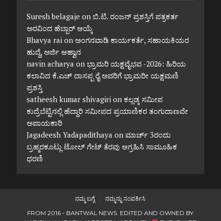
Suresh belagaje
on
ಬಿ.ಟಿ. ರಂಜನ್ ಪ್ರಶಸ್ತಿಗೆ ಪತ್ರಕರ್ತ
ಅರವಿಂದ ಹೆಬ್ಬಾರ್ ಆಯ್ಕೆ
Bhavya rai
on
ಅಂಗನವಾಡಿ ಕಾರ್ಯಕರ್ತೆ, ಸಹಾಯಕಿಯರ
ಹುದ್ದೆ, ಅರ್ಜಿ ಆಹ್ವಾನ
navin acharya
on
ಭ್ರಾಮರಿ ಯಕ್ಷವೈಭವ -2026: ಹಿರಿಯ
ಕಲಾವಿದ ಕೆ.ಎಚ್ ದಾಸಪ್ಪ ರೈ ಅವರಿಗೆ ಭ್ರಾಮರೀ ಯಕ್ಷಮಣಿ
ಪ್ರಶಸ್ತಿ
satheesh kumar shivagiri
on
ಕಲ್ಲಡ್ಕ ಸಮೀಪ
ಕುದ್ರೆಬೆಟ್ಟಿನಲ್ಲಿ ಹೆದ್ದಾರಿ ಸಮೀಪದ ಪ್ರಯಾಣಿಕರ ತಂಗುದಾಣವೇ
ಅಪಾಯಕಾರಿ
Jagadeesh Yadapadithaya
on
ಮಾರ್ಚ್ 3ರಂದು
ಬ್ರಹ್ಮರಕೂಟ್ಲು ಟೋಲ್ ಗೇಟ್ ತೆರವು ಆಗ್ರಹಿಸಿ ಸಾಮೂಹಿಕ
ಧರಣಿ
ನಮ್ಮ ಬಗ್ಗೆ
ನಮ್ಮನ್ನು ಸಂಪರ್ಕಿಸಿ
FROM 2016 - BANTWAL NEWS. EDITED AND OWNED BY