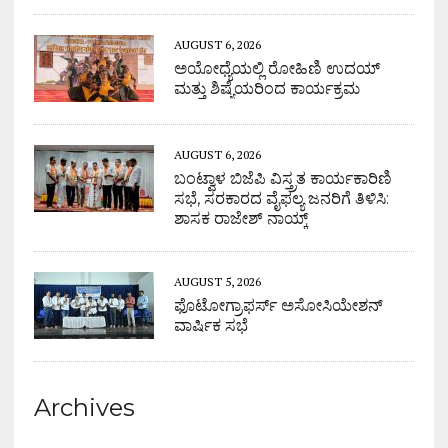
AUGUST 6, 2026
ಅಯೋಧ್ಯೆಯಲ್ಲಿ ರೋಹಿಣಿ ಉದಯ್
ಮತ್ತು ಶಿಷ್ಯೆಯರಿಂದ ಕಾರ್ಯಕ್ರಮ
AUGUST 6, 2026
ಬಂಟ್ವಾಳ ಬಿಜೆಪಿ ವಿಸ್ತ್ರತ ಕಾರ್ಯಕಾರಿಣಿ
ಸಭೆ, ಸರಕಾರದ ವೈಫಲ್ಯ ಜನರಿಗೆ ತಿಳಿಸಿ:
ಶಾಸಕ ರಾಜೇಶ್ ನಾಯ್ಕ್
AUGUST 5, 2026
ಫೊಟೋಗ್ರಾಫರ್ಸ್ ಅಸೋಸಿಯೇಶನ್
ವಾರ್ಷಿಕ ಸಭೆ
Archives