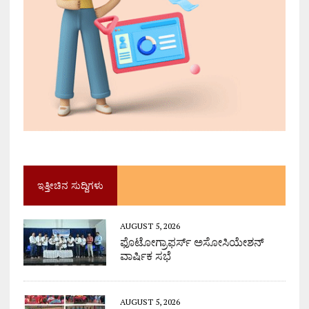
ಇತ್ತೀಚಿನ ಸುದ್ದಿಗಳು
AUGUST 5, 2026
ಫೊಟೋಗ್ರಾಫರ್ಸ್ ಅಸೋಸಿಯೇಶನ್
ವಾರ್ಷಿಕ ಸಭೆ
AUGUST 5, 2026