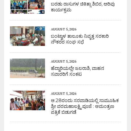
ಬರಡು ರಾಸುಗಳ ಚಿಕಿತ್ಸಾ ಶಿಬಿರ, ಅರಿವು
ಕಾರ್ಯಕ್ರಮ
AUGUST 5, 2026
ಬಂಟ್ವಾಳ ತಾಲೂಕು ನಿವೃತ್ತ ಸರಕಾರಿ
ನೌಕರರ ಸಂಘ ಸಭೆ
AUGUST 5, 2026
ಹೆದ್ದಾರಿಯಲ್ಲೇ ಜಲರಾಶಿ, ವಾಹನ
ಸವಾರರಿಗೆ ಸಂಕಟ
AUGUST 5, 2026
ಆ.28ರಂದು ಸರಪಾಡಿಯಲ್ಲಿ ಸಾಮೂಹಿಕ
ಶ್ರೀ ವರಮಹಾಲಕ್ಷ್ಮಿ ಪೂಜೆ : ಆಮಂತ್ರಣ
ಪತ್ರಿಕೆ ಬಿಡುಗಡೆ