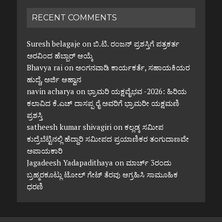
RECENT COMMENTS
Suresh belagaje
on
ಬಿ.ಟಿ. ರಂಜನ್ ಪ್ರಶಸ್ತಿಗೆ ಪತ್ರಕರ್ತ
ಅರವಿಂದ ಹೆಬ್ಬಾರ್ ಆಯ್ಕೆ
Bhavya rai
on
ಅಂಗನವಾಡಿ ಕಾರ್ಯಕರ್ತೆ, ಸಹಾಯಕಿಯರ
ಹುದ್ದೆ, ಅರ್ಜಿ ಆಹ್ವಾನ
navin acharya
on
ಭ್ರಾಮರಿ ಯಕ್ಷವೈಭವ -2026: ಹಿರಿಯ
ಕಲಾವಿದ ಕೆ.ಎಚ್ ದಾಸಪ್ಪ ರೈ ಅವರಿಗೆ ಭ್ರಾಮರೀ ಯಕ್ಷಮಣಿ
ಪ್ರಶಸ್ತಿ
satheesh kumar shivagiri
on
ಕಲ್ಲಡ್ಕ ಸಮೀಪ
ಕುದ್ರೆಬೆಟ್ಟಿನಲ್ಲಿ ಹೆದ್ದಾರಿ ಸಮೀಪದ ಪ್ರಯಾಣಿಕರ ತಂಗುದಾಣವೇ
ಅಪಾಯಕಾರಿ
Jagadeesh Yadapadithaya
on
ಮಾರ್ಚ್ 3ರಂದು
ಬ್ರಹ್ಮರಕೂಟ್ಲು ಟೋಲ್ ಗೇಟ್ ತೆರವು ಆಗ್ರಹಿಸಿ ಸಾಮೂಹಿಕ
ಧರಣಿ