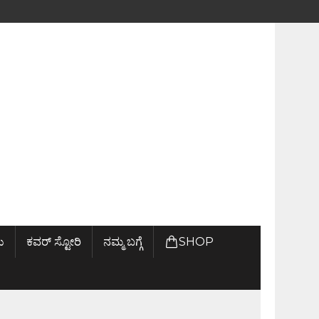
ು
ಕವರ್ ಸ್ಟೋರಿ
ನಮ್ಮ ಬಗ್ಗೆ
SHOP