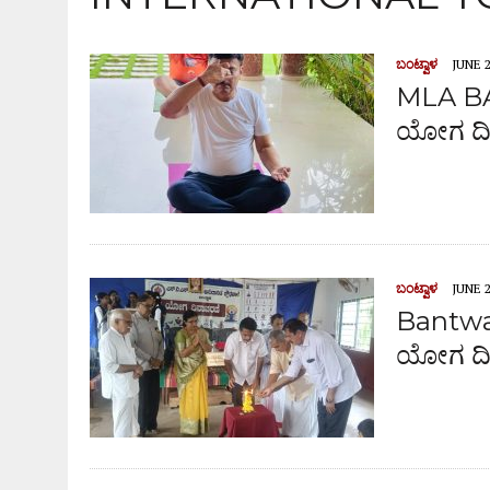
ಬಂಟ್ವಾಳ
JUNE 2
MLA BA
ಯೋಗ ದಿ
ಬಂಟ್ವಾಳ
JUNE 2
Bantwal
ಯೋಗ ದಿ