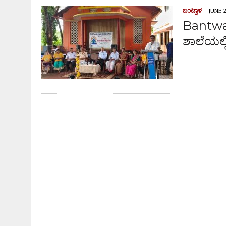
ಬಂಟ್ವಾಳ
JUNE 2
Bantwal
ಶಾಲೆಯಲ್