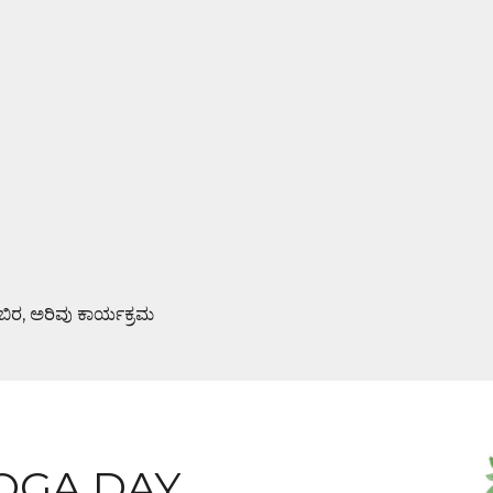
ಿಬಿರ, ಅರಿವು ಕಾರ್ಯಕ್ರಮ
ಮಿ ಪೂಜೆ : ಆಮಂತ್ರಣ ಪತ್ರಿಕೆ ಬಿಡುಗಡೆ
OGA DAY