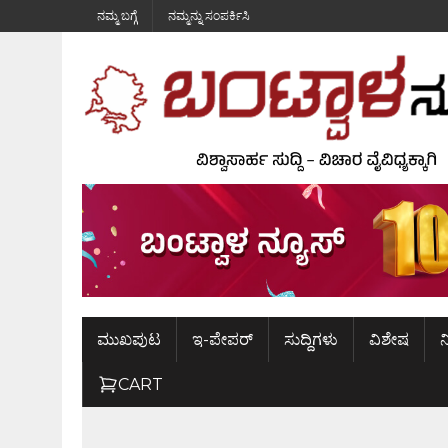
ನಮ್ಮ ಬಗ್ಗೆ
ನಮ್ಮನ್ನು ಸಂಪರ್ಕಿಸಿ
ಮುಖಪುಟ
ಇ-ಪೇಪರ್
ಸುದ್ದಿಗಳು
ವಿಶೇಷ
ನ
CART