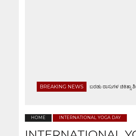
BREAKING NEWS
ಬರಡು ರಾಸುಗಳ ಚಿಕಿತ್ಸಾ ಶ
ಬಂಟ್ವಾಳ ತಾಲೂಕು ನಿವೃತ್ತ ಸರಕಾರಿ ನೌಕರರ ಸಂಘ ಸಭೆ
ಹೆದ್ದಾರಿಯಲ್ಲೇ ಜಲರಾಶಿ, ವಾಹನ ಸವಾರರಿಗೆ ಸಂಕಟ
ಆ.28ರಂದು ಸರಪಾಡಿಯಲ್ಲಿ ಸಾಮೂಹಿಕ ಶ್ರೀ ವರಮಹಾಲಕ್ಷ್
HOME
INTERNATIONAL YOGA DAY
ಫೊಟೋಗ್ರಾಫರ್ಸ್ ಅಸೋಸಿಯೇಶನ್ ವಾರ್ಷಿಕ ಸಭೆ
INTERNATIONAL Y