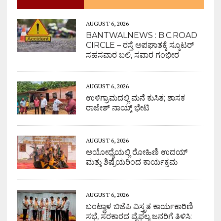
AUGUST 6, 2026
BANTWALNEWS : B.C.ROAD
CIRCLE – ರಸ್ತೆ ಅಪಘಾತಕ್ಕೆ ಸ್ಕೂಟರ್
ಸಹಸವಾರ ಬಲಿ, ಸವಾರ ಗಂಭೀರ
AUGUST 6, 2026
ಉಳಿಗ್ರಾಮದಲ್ಲಿ ಮನೆ ಕುಸಿತ; ಶಾಸಕ
ರಾಜೇಶ್ ನಾಯ್ಕ್ ಭೇಟಿ
AUGUST 6, 2026
ಅಯೋಧ್ಯೆಯಲ್ಲಿ ರೋಹಿಣಿ ಉದಯ್
ಮತ್ತು ಶಿಷ್ಯೆಯರಿಂದ ಕಾರ್ಯಕ್ರಮ
AUGUST 6, 2026
ಬಂಟ್ವಾಳ ಬಿಜೆಪಿ ವಿಸ್ತ್ರತ ಕಾರ್ಯಕಾರಿಣಿ
ಸಭೆ, ಸರಕಾರದ ವೈಫಲ್ಯ ಜನರಿಗೆ ತಿಳಿಸಿ: