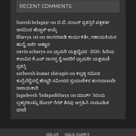
RECENT COMMENTS
Suresh belagaje
on
ಬಿ.ಟಿ. ರಂಜನ್ ಪ್ರಶಸ್ತಿಗೆ ಪತ್ರಕರ್ತ
ಅರವಿಂದ ಹೆಬ್ಬಾರ್ ಆಯ್ಕೆ
Bhavya rai
on
ಅಂಗನವಾಡಿ ಕಾರ್ಯಕರ್ತೆ, ಸಹಾಯಕಿಯರ
ಹುದ್ದೆ, ಅರ್ಜಿ ಆಹ್ವಾನ
navin acharya
on
ಭ್ರಾಮರಿ ಯಕ್ಷವೈಭವ -2026: ಹಿರಿಯ
ಕಲಾವಿದ ಕೆ.ಎಚ್ ದಾಸಪ್ಪ ರೈ ಅವರಿಗೆ ಭ್ರಾಮರೀ ಯಕ್ಷಮಣಿ
ಪ್ರಶಸ್ತಿ
satheesh kumar shivagiri
on
ಕಲ್ಲಡ್ಕ ಸಮೀಪ
ಕುದ್ರೆಬೆಟ್ಟಿನಲ್ಲಿ ಹೆದ್ದಾರಿ ಸಮೀಪದ ಪ್ರಯಾಣಿಕರ ತಂಗುದಾಣವೇ
ಅಪಾಯಕಾರಿ
Jagadeesh Yadapadithaya
on
ಮಾರ್ಚ್ 3ರಂದು
ಬ್ರಹ್ಮರಕೂಟ್ಲು ಟೋಲ್ ಗೇಟ್ ತೆರವು ಆಗ್ರಹಿಸಿ ಸಾಮೂಹಿಕ
ಧರಣಿ
ನಮ್ಮ ಬಗ್ಗೆ
ನಮ್ಮನ್ನು ಸಂಪರ್ಕಿಸಿ