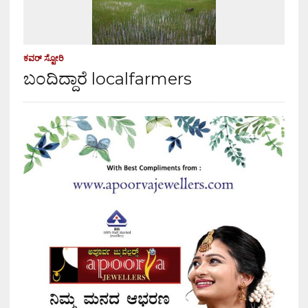
ಕವರ್ ಸ್ಟೋರಿ
ಬಂದಿದ್ದಾರೆ localfarmers