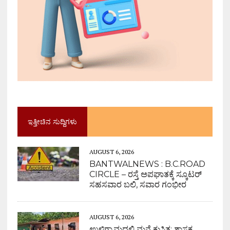
ಇತ್ತೀಚಿನ ಸುದ್ದಿಗಳು
AUGUST 6, 2026
BANTWALNEWS : B.C.ROAD
CIRCLE – ರಸ್ತೆ ಅಪಘಾತಕ್ಕೆ ಸ್ಕೂಟರ್
ಸಹಸವಾರ ಬಲಿ, ಸವಾರ ಗಂಭೀರ
AUGUST 6, 2026
ಉಳಿಗ್ರಾಮದಲ್ಲಿ ಮನೆ ಕುಸಿತ; ಶಾಸಕ