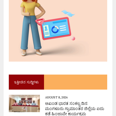
ಇತ್ತೀಚಿನ ಸುದ್ದಿಗಳು
AUGUST 8, 2026
ಅಖಂಡ ಭಾರತ ಸಂಕಲ್ಪ ದಿನ:
ಮಂಗಳೂರು ಗ್ರಾಮಾಂತರ ಜಿಲ್ಲೆಯ ಐದು
ಕಡೆ ಹಿಂಜಾವೇ ಕಾರ್ಯಕ್ರಮ