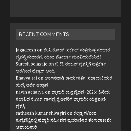
RECENT COMMENTS
Jagadeesh
on
ಬಿ.ಸಿ.ರೋಡ್ ಸರ್ಕಲ್ ಸುತ್ತಮುತ್ತ ಸಂಚಾರ
ವ್ಯವಸ್ಥೆ ಸುಧಾರಣೆ, ಯುವ ಮೋರ್ಚಾ ಮನವಿಯಲ್ಲೇನಿದೆ?
Suresh belagaje
on
ಬಿ.ಟಿ. ರಂಜನ್ ಪ್ರಶಸ್ತಿಗೆ ಪತ್ರಕರ್ತ
ಅರವಿಂದ ಹೆಬ್ಬಾರ್ ಆಯ್ಕೆ
Bhavya rai
on
ಅಂಗನವಾಡಿ ಕಾರ್ಯಕರ್ತೆ, ಸಹಾಯಕಿಯರ
ಹುದ್ದೆ, ಅರ್ಜಿ ಆಹ್ವಾನ
navin acharya
on
ಭ್ರಾಮರಿ ಯಕ್ಷವೈಭವ -2026: ಹಿರಿಯ
ಕಲಾವಿದ ಕೆ.ಎಚ್ ದಾಸಪ್ಪ ರೈ ಅವರಿಗೆ ಭ್ರಾಮರೀ ಯಕ್ಷಮಣಿ
ಪ್ರಶಸ್ತಿ
satheesh kumar shivagiri
on
ಕಲ್ಲಡ್ಕ ಸಮೀಪ
ಕುದ್ರೆಬೆಟ್ಟಿನಲ್ಲಿ ಹೆದ್ದಾರಿ ಸಮೀಪದ ಪ್ರಯಾಣಿಕರ ತಂಗುದಾಣವೇ
ಅಪಾಯಕಾರಿ