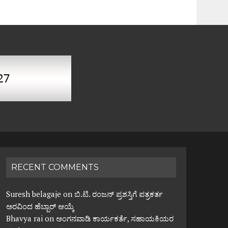
RECENT COMMENTS
Suresh belagaje
on
ಬಿ.ಟಿ. ರಂಜನ್ ಪ್ರಶಸ್ತಿಗೆ ಪತ್ರಕರ್ತ
ಅರವಿಂದ ಹೆಬ್ಬಾರ್ ಆಯ್ಕೆ
Bhavya rai
on
ಅಂಗನವಾಡಿ ಕಾರ್ಯಕರ್ತೆ, ಸಹಾಯಕಿಯರ