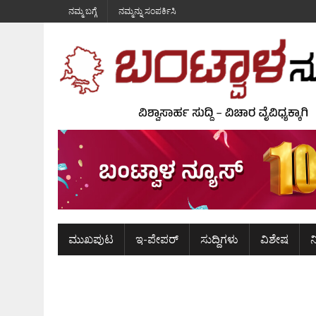
ನಮ್ಮ ಬಗ್ಗೆ
ನಮ್ಮನ್ನು ಸಂಪರ್ಕಿಸಿ
ಮುಖಪುಟ
ಇ-ಪೇಪರ್
ಸುದ್ದಿಗಳು
ವಿಶೇಷ
ನ