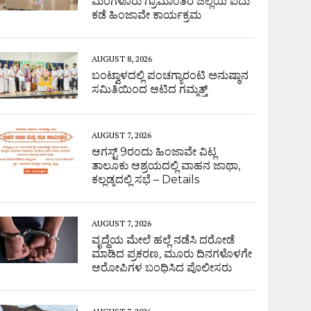
ಮಂಗಳೂರು ಗ್ರಾಮಾಂತರ ಜಿಲ್ಲೆಯ ಐದು
ಕಡೆ ಹಿಂಜಾವೇ ಕಾರ್ಯಕ್ರಮ
AUGUST 8, 2026
ಬಂಟ್ವಾಳದಲ್ಲಿ ಪಂಚಗ್ಯಾರಂಟಿ ಅನುಷ್ಠಾನ
ಸಮಿತಿಯಿಂದ ಆಟಿದ ಗಮ್ಮತ್ತ್
AUGUST 7, 2026
ಆಗಸ್ಟ್ 9ರಂದು ಹಿಂಜಾವೇ ವಿಟ್ಲ
ತಾಲೂಕು ಆಶ್ರಯದಲ್ಲಿ ವಾಹನ ಜಾಥಾ,
ಕಲ್ಲಡ್ಕದಲ್ಲಿ ಸಭೆ – Details
AUGUST 7, 2026
ವೃದ್ಧೆಯ ಮೇಲೆ ಹಲ್ಲೆ ನಡೆಸಿ ದರೋಡೆ
ಮಾಡಿದ ಪ್ರಕರಣ, ಮೂರು ದಿನಗಳೊಳಗೇ
ಆರೋಪಿಗಳ ಬಂಧಿಸಿದ ಪೊಲೀಸರು