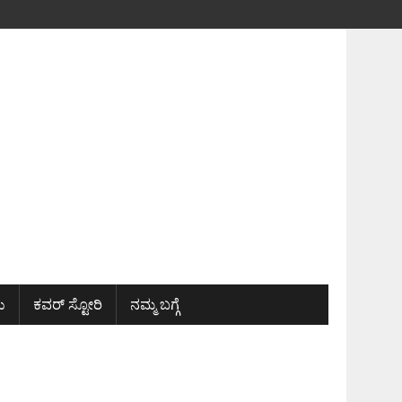
ು
ಕವರ್ ಸ್ಟೋರಿ
ನಮ್ಮ ಬಗ್ಗೆ