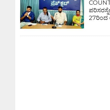
COUNTRY
ಪರಿಸರಸ್ನ
27ರಿಂದ