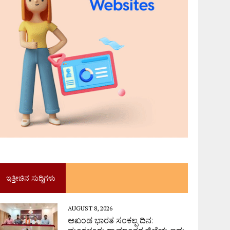
ಇತ್ತೀಚಿನ ಸುದ್ದಿಗಳು
AUGUST 8, 2026
ಅಖಂಡ ಭಾರತ ಸಂಕಲ್ಪ ದಿನ: