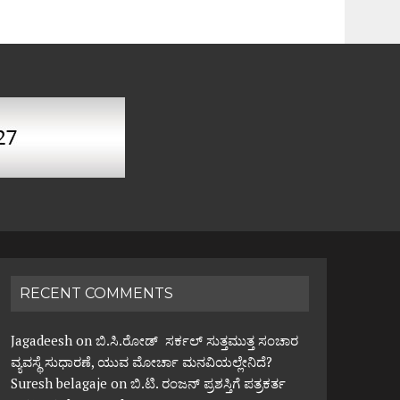
RECENT COMMENTS
Jagadeesh
on
ಬಿ.ಸಿ.ರೋಡ್ ಸರ್ಕಲ್ ಸುತ್ತಮುತ್ತ ಸಂಚಾರ
ವ್ಯವಸ್ಥೆ ಸುಧಾರಣೆ, ಯುವ ಮೋರ್ಚಾ ಮನವಿಯಲ್ಲೇನಿದೆ?
Suresh belagaje
on
ಬಿ.ಟಿ. ರಂಜನ್ ಪ್ರಶಸ್ತಿಗೆ ಪತ್ರಕರ್ತ