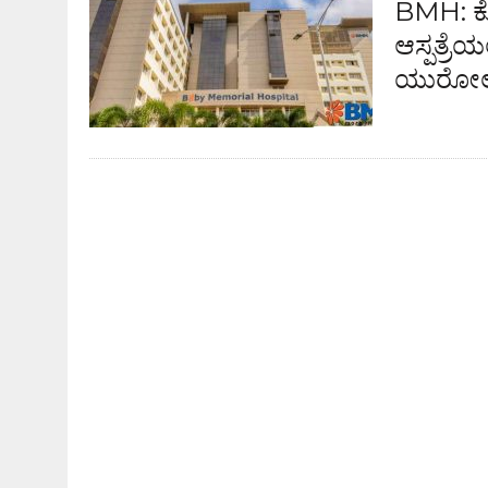
BMH: ಕ
ಆಸ್ಪತ್ರೆ
ಯುರೋಲಜ