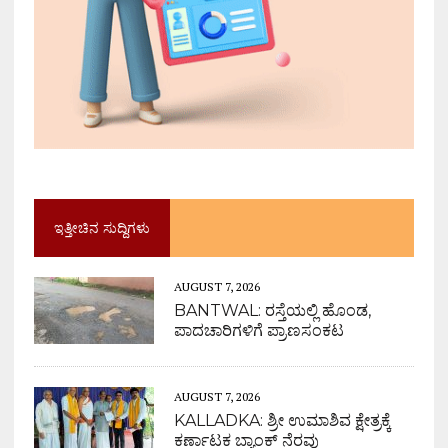
ಇತ್ತೀಚಿನ ಸುದ್ದಿಗಳು
AUGUST 7, 2026
BANTWAL: ರಸ್ತೆಯಲ್ಲಿ ಹೊಂಡ,
ಪಾದಚಾರಿಗಳಿಗೆ ಪ್ರಾಣಸಂಕಟ
AUGUST 7, 2026
KALLADKA: ಶ್ರೀ ಉಮಾಶಿವ ಕ್ಷೇತ್ರಕ್ಕೆ
ಕರ್ಣಾಟಕ ಬ್ಯಾಂಕ್ ನೆರವು