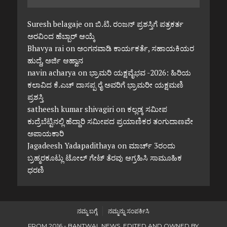
Suresh belagaje
on
ಬಿ.ಟಿ. ರಂಜನ್ ಪ್ರಶಸ್ತಿಗೆ ಪತ್ರಕರ್ತ
ಅರವಿಂದ ಹೆಬ್ಬಾರ್ ಆಯ್ಕೆ
Bhavya rai
on
ಅಂಗನವಾಡಿ ಕಾರ್ಯಕರ್ತೆ, ಸಹಾಯಕಿಯರ
ಹುದ್ದೆ, ಅರ್ಜಿ ಆಹ್ವಾನ
navin acharya
on
ಭ್ರಾಮರಿ ಯಕ್ಷವೈಭವ -2026: ಹಿರಿಯ
ಕಲಾವಿದ ಕೆ.ಎಚ್ ದಾಸಪ್ಪ ರೈ ಅವರಿಗೆ ಭ್ರಾಮರೀ ಯಕ್ಷಮಣಿ
ಪ್ರಶಸ್ತಿ
satheesh kumar shivagiri
on
ಕಲ್ಲಡ್ಕ ಸಮೀಪ
ಕುದ್ರೆಬೆಟ್ಟಿನಲ್ಲಿ ಹೆದ್ದಾರಿ ಸಮೀಪದ ಪ್ರಯಾಣಿಕರ ತಂಗುದಾಣವೇ
ಅಪಾಯಕಾರಿ
Jagadeesh Yadapadithaya
on
ಮಾರ್ಚ್ 3ರಂದು
ಬ್ರಹ್ಮರಕೂಟ್ಲು ಟೋಲ್ ಗೇಟ್ ತೆರವು ಆಗ್ರಹಿಸಿ ಸಾಮೂಹಿಕ
ಧರಣಿ
ನಮ್ಮ ಬಗ್ಗೆ
ನಮ್ಮನ್ನು ಸಂಪರ್ಕಿಸಿ
FROM 2016 - BANTWAL NEWS. EDITED AND OWNED BY