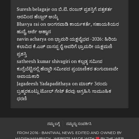
Suresh belagaje
on
ಬಿ.ಟಿ. ರಂಜನ್ ಪ್ರಶಸ್ತಿಗೆ ಪತ್ರಕರ್ತ
ಅರವಿಂದ ಹೆಬ್ಬಾರ್ ಆಯ್ಕೆ
Bhavya rai
on
ಅಂಗನವಾಡಿ ಕಾರ್ಯಕರ್ತೆ, ಸಹಾಯಕಿಯರ
ಹುದ್ದೆ, ಅರ್ಜಿ ಆಹ್ವಾನ
navin acharya
on
ಭ್ರಾಮರಿ ಯಕ್ಷವೈಭವ -2026: ಹಿರಿಯ
ಕಲಾವಿದ ಕೆ.ಎಚ್ ದಾಸಪ್ಪ ರೈ ಅವರಿಗೆ ಭ್ರಾಮರೀ ಯಕ್ಷಮಣಿ
ಪ್ರಶಸ್ತಿ
satheesh kumar shivagiri
on
ಕಲ್ಲಡ್ಕ ಸಮೀಪ
ಕುದ್ರೆಬೆಟ್ಟಿನಲ್ಲಿ ಹೆದ್ದಾರಿ ಸಮೀಪದ ಪ್ರಯಾಣಿಕರ ತಂಗುದಾಣವೇ
ಅಪಾಯಕಾರಿ
Jagadeesh Yadapadithaya
on
ಮಾರ್ಚ್ 3ರಂದು
ಬ್ರಹ್ಮರಕೂಟ್ಲು ಟೋಲ್ ಗೇಟ್ ತೆರವು ಆಗ್ರಹಿಸಿ ಸಾಮೂಹಿಕ
ಧರಣಿ
ನಮ್ಮ ಬಗ್ಗೆ
ನಮ್ಮನ್ನು ಸಂಪರ್ಕಿಸಿ
FROM 2016 - BANTWAL NEWS. EDITED AND OWNED BY
HARISH MAMBADY. WEBSITE MADE WITH
BY
THE WEB