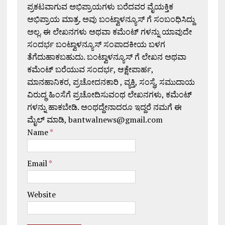
ಪ್ರಕಟವಾಗುವ ಅಭಿಪ್ರಾಯಗಳು ಬರೆದವರ ವೈಯಕ್ತಿಕ
ಅಭಿಪ್ರಾಯ ಮಾತ್ರ. ಅವು ಬಂಟ್ವಾಳನ್ಯೂಸ್ ಗೆ ಸಂಬಂಧಿಸಿದ್ದು
ಅಲ್ಲ. ಈ ಲೇಖನಗಳು ಅಥವಾ ಕಮೆಂಟ್ ಗಳನ್ನು ಯಾವುದೇ
ಸಂದರ್ಭ ಬಂಟ್ವಾಳನ್ಯೂಸ್ ಸಂಪಾದಕೀಯ ಬಳಗ
ತೆಗೆದುಹಾಕಬಹುದು. ಬಂಟ್ವಾಳನ್ಯೂಸ್ ಗೆ ಲೇಖನ ಅಥವಾ
ಕಮೆಂಟ್ ಬರೆಯುವ ಸಂದರ್ಭ, ಆಕ್ಷೇಪಾರ್ಹ,
ಮಾನಹಾನಿಕರ, ಪ್ರಚೋದನಕಾರಿ , ವ್ಯಕ್ತಿ, ಸಂಸ್ಥೆ, ಸಮುದಾಯ
ವಿರುದ್ಧ ಹಿಂಸೆಗೆ ಪ್ರಚೋದಿಸುವಂಥ ಲೇಖನಗಳು, ಕಮೆಂಟ್
ಗಳನ್ನು ಹಾಕಬೇಡಿ. ಅಂಥದ್ದೇನಾದರೂ ಇದ್ದರೆ ನಮಗೆ ಈ
ಮೈಲ್ ಮಾಡಿ, bantwalnews@gmail.com
Name
*
Email
*
Website