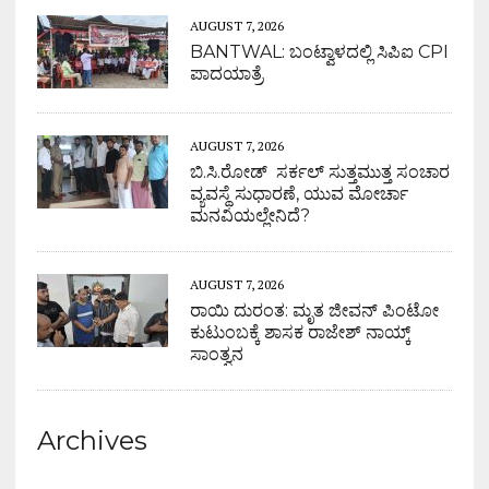
AUGUST 7, 2026
BANTWAL: ಬಂಟ್ವಾಳದಲ್ಲಿ ಸಿಪಿಐ CPI
ಪಾದಯಾತ್ರೆ
AUGUST 7, 2026
ಬಿ.ಸಿ.ರೋಡ್ ಸರ್ಕಲ್ ಸುತ್ತಮುತ್ತ ಸಂಚಾರ
ವ್ಯವಸ್ಥೆ ಸುಧಾರಣೆ, ಯುವ ಮೋರ್ಚಾ
ಮನವಿಯಲ್ಲೇನಿದೆ?
AUGUST 7, 2026
ರಾಯಿ ದುರಂತ: ಮೃತ ಜೀವನ್ ಪಿಂಟೋ
ಕುಟುಂಬಕ್ಕೆ ಶಾಸಕ ರಾಜೇಶ್ ನಾಯ್ಕ್
ಸಾಂತ್ವನ
Archives