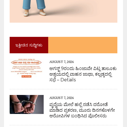
ಇತ್ತೀಚಿನ ಸುದ್ದಿಗಳು
AUGUST 7, 2026
ಆಗಸ್ಟ್ 9ರಂದು ಹಿಂಜಾವೇ ವಿಟ್ಲ ತಾಲೂಕು
ಆಶ್ರಯದಲ್ಲಿ ವಾಹನ ಜಾಥಾ, ಕಲ್ಲಡ್ಕದಲ್ಲಿ
ಸಭೆ – Details
AUGUST 7, 2026
ವೃದ್ಧೆಯ ಮೇಲೆ ಹಲ್ಲೆ ನಡೆಸಿ ದರೋಡೆ
ಮಾಡಿದ ಪ್ರಕರಣ, ಮೂರು ದಿನಗಳೊಳಗೇ
ಆರೋಪಿಗಳ ಬಂಧಿಸಿದ ಪೊಲೀಸರು