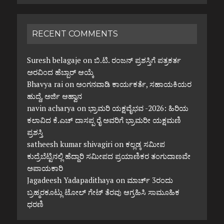
RECENT COMMENTS
Suresh belagaje
on
ಬಿ.ಟಿ. ರಂಜನ್ ಪ್ರಶಸ್ತಿಗೆ ಪತ್ರಕರ್ತ
ಅರವಿಂದ ಹೆಬ್ಬಾರ್ ಆಯ್ಕೆ
Bhavya rai
on
ಅಂಗನವಾಡಿ ಕಾರ್ಯಕರ್ತೆ, ಸಹಾಯಕಿಯರ
ಹುದ್ದೆ, ಅರ್ಜಿ ಆಹ್ವಾನ
navin acharya
on
ಭ್ರಾಮರಿ ಯಕ್ಷವೈಭವ -2026: ಹಿರಿಯ
ಕಲಾವಿದ ಕೆ.ಎಚ್ ದಾಸಪ್ಪ ರೈ ಅವರಿಗೆ ಭ್ರಾಮರೀ ಯಕ್ಷಮಣಿ
ಪ್ರಶಸ್ತಿ
satheesh kumar shivagiri
on
ಕಲ್ಲಡ್ಕ ಸಮೀಪ
ಕುದ್ರೆಬೆಟ್ಟಿನಲ್ಲಿ ಹೆದ್ದಾರಿ ಸಮೀಪದ ಪ್ರಯಾಣಿಕರ ತಂಗುದಾಣವೇ
ಅಪಾಯಕಾರಿ
Jagadeesh Yadapadithaya
on
ಮಾರ್ಚ್ 3ರಂದು
ಬ್ರಹ್ಮರಕೂಟ್ಲು ಟೋಲ್ ಗೇಟ್ ತೆರವು ಆಗ್ರಹಿಸಿ ಸಾಮೂಹಿಕ
ಧರಣಿ