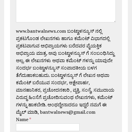
www.bantwalnews.com ಬಂಟ್ವಾಳನ್ಯೂಸ್ ನಲ್ಲಿ
ಪ್ರಕಟಗೊಂಡ ಲೇಖನಗಳು ಹಾಗೂ ಕಮೆಂಟ್ ವಿಭಾಗದಲ್ಲಿ
ಪ್ರಕಟವಾಗುವ ಅಭಿಪ್ರಾಯಗಳು ಬರೆದವರ ವೈಯಕ್ತಿಕ
ಅಭಿಪ್ರಾಯ ಮಾತ್ರ. ಅವು ಬಂಟ್ವಾಳನ್ಯೂಸ್ ಗೆ ಸಂಬಂಧಿಸಿದ್ದು
ಅಲ್ಲ. ಈ ಲೇಖನಗಳು ಅಥವಾ ಕಮೆಂಟ್ ಗಳನ್ನು ಯಾವುದೇ
ಸಂದರ್ಭ ಬಂಟ್ವಾಳನ್ಯೂಸ್ ಸಂಪಾದಕೀಯ ಬಳಗ
ತೆಗೆದುಹಾಕಬಹುದು. ಬಂಟ್ವಾಳನ್ಯೂಸ್ ಗೆ ಲೇಖನ ಅಥವಾ
ಕಮೆಂಟ್ ಬರೆಯುವ ಸಂದರ್ಭ, ಆಕ್ಷೇಪಾರ್ಹ,
ಮಾನಹಾನಿಕರ, ಪ್ರಚೋದನಕಾರಿ , ವ್ಯಕ್ತಿ, ಸಂಸ್ಥೆ, ಸಮುದಾಯ
ವಿರುದ್ಧ ಹಿಂಸೆಗೆ ಪ್ರಚೋದಿಸುವಂಥ ಲೇಖನಗಳು, ಕಮೆಂಟ್
ಗಳನ್ನು ಹಾಕಬೇಡಿ. ಅಂಥದ್ದೇನಾದರೂ ಇದ್ದರೆ ನಮಗೆ ಈ
ಮೈಲ್ ಮಾಡಿ, bantwalnews@gmail.com
Name
*