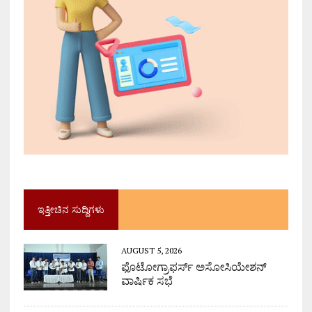
ಇತ್ತೀಚಿನ ಸುದ್ದಿಗಳು
AUGUST 5, 2026
ಫೊಟೋಗ್ರಾಫರ್ಸ್ ಅಸೋಸಿಯೇಶನ್
ವಾರ್ಷಿಕ ಸಭೆ