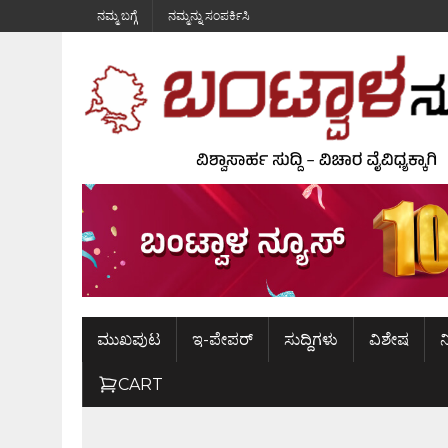
ನಮ್ಮ ಬಗ್ಗೆ
ನಮ್ಮನ್ನು ಸಂಪರ್ಕಿಸಿ
ಮುಖಪುಟ
ಇ-ಪೇಪರ್
ಸುದ್ದಿಗಳು
ವಿಶೇಷ
ನ
CART