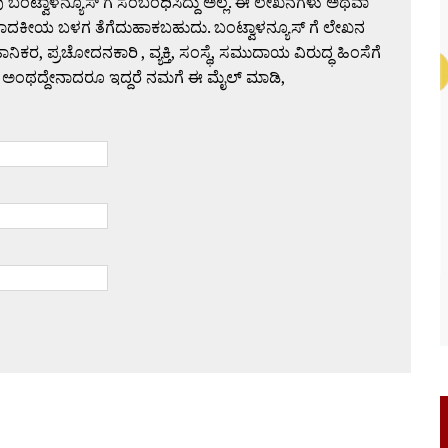
 ಬಂಟ್ವಾಳನ್ಯೂಸ್ ಗೆ ಸಂಬಂಧಿಸಿದ್ದು ಅಲ್ಲ. ಈ ಲೇಖನಗಳು ಅಥವಾ
ಪಾದಕೀಯ ಬಳಗ ತೆಗೆದುಹಾಕಬಹುದು. ಬಂಟ್ವಾಳನ್ಯೂಸ್ ಗೆ ಲೇಖನ
 ಪ್ರಚೋದನಕಾರಿ , ವ್ಯಕ್ತಿ, ಸಂಸ್ಥೆ, ಸಮುದಾಯ ವಿರುದ್ಧ ಹಿಂಸೆಗೆ
 ಅಂಥದ್ದೇನಾದರೂ ಇದ್ದರೆ ನಮಗೆ ಈ ಮೈಲ್ ಮಾಡಿ,