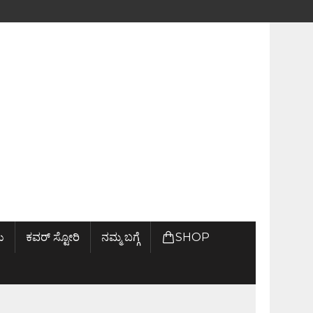
ು
ಕವರ್ ಸ್ಟೋರಿ
ನಮ್ಮ ಬಗ್ಗೆ
SHOP