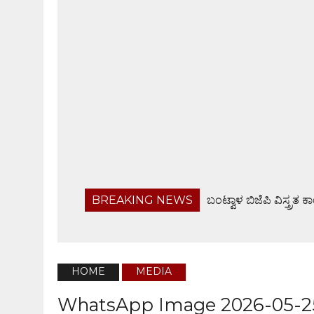
BREAKING NEWS
ಫೊಟೋಗ್ರಾಫರ್ಸ್ ಅಸೋಸಿ
ಬರಡು ರಾಸುಗಳ ಚಿಕಿತ್ಸಾ ಶಿಬಿರ, ಅರಿವು ಕಾರ್ಯಕ್ರಮ
ಉಳಿಗ್ರಾಮದಲ್ಲಿ ಮನೆ ಕುಸಿತ; ಶಾಸಕ ರಾಜೇಶ್ ನಾಯ್ಕ್ ಭ
ಅಯೋಧ್ಯೆಯಲ್ಲಿ ರೋಹಿಣಿ ಉದಯ್ ಮತ್ತು ಶಿಷ್ಯೆಯರಿಂ
HOME
MEDIA
ಬಂಟ್ವಾಳ ಬಿಜೆಪಿ ವಿಸ್ತ್ರತ ಕಾರ್ಯಕಾರಿಣಿ ಸಭೆ, ಸರಕಾರದ 
WhatsApp Image 2026-05-25 