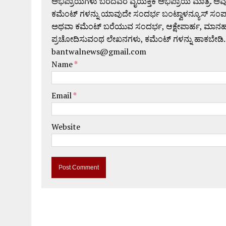
ಅಭಿಪ್ರಾಯಗಳು ಬರೆದವರ ವೈಯಕ್ತಿಕ ಅಭಿಪ್ರಾಯ ಮಾತ್ರ. ಅವು
ಕಮೆಂಟ್ ಗಳನ್ನು ಯಾವುದೇ ಸಂದರ್ಭ ಬಂಟ್ವಾಳನ್ಯೂಸ್ ಸಂ
ಅಥವಾ ಕಮೆಂಟ್ ಬರೆಯುವ ಸಂದರ್ಭ, ಆಕ್ಷೇಪಾರ್ಹ, ಮಾನಹಾನಿಕರ,
ಪ್ರಚೋದಿಸುವಂಥ ಲೇಖನಗಳು, ಕಮೆಂಟ್ ಗಳನ್ನು ಹಾಕಬೇಡಿ.
bantwalnews@gmail.com
Name
*
Email
*
Website
A
l
t
e