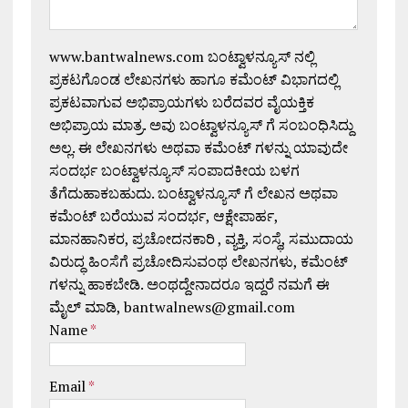
www.bantwalnews.com ಬಂಟ್ವಾಳನ್ಯೂಸ್ ನಲ್ಲಿ
ಪ್ರಕಟಗೊಂಡ ಲೇಖನಗಳು ಹಾಗೂ ಕಮೆಂಟ್ ವಿಭಾಗದಲ್ಲಿ
ಪ್ರಕಟವಾಗುವ ಅಭಿಪ್ರಾಯಗಳು ಬರೆದವರ ವೈಯಕ್ತಿಕ
ಅಭಿಪ್ರಾಯ ಮಾತ್ರ. ಅವು ಬಂಟ್ವಾಳನ್ಯೂಸ್ ಗೆ ಸಂಬಂಧಿಸಿದ್ದು
ಅಲ್ಲ. ಈ ಲೇಖನಗಳು ಅಥವಾ ಕಮೆಂಟ್ ಗಳನ್ನು ಯಾವುದೇ
ಸಂದರ್ಭ ಬಂಟ್ವಾಳನ್ಯೂಸ್ ಸಂಪಾದಕೀಯ ಬಳಗ
ತೆಗೆದುಹಾಕಬಹುದು. ಬಂಟ್ವಾಳನ್ಯೂಸ್ ಗೆ ಲೇಖನ ಅಥವಾ
ಕಮೆಂಟ್ ಬರೆಯುವ ಸಂದರ್ಭ, ಆಕ್ಷೇಪಾರ್ಹ,
ಮಾನಹಾನಿಕರ, ಪ್ರಚೋದನಕಾರಿ , ವ್ಯಕ್ತಿ, ಸಂಸ್ಥೆ, ಸಮುದಾಯ
ವಿರುದ್ಧ ಹಿಂಸೆಗೆ ಪ್ರಚೋದಿಸುವಂಥ ಲೇಖನಗಳು, ಕಮೆಂಟ್
ಗಳನ್ನು ಹಾಕಬೇಡಿ. ಅಂಥದ್ದೇನಾದರೂ ಇದ್ದರೆ ನಮಗೆ ಈ
ಮೈಲ್ ಮಾಡಿ, bantwalnews@gmail.com
Name
*
Email
*