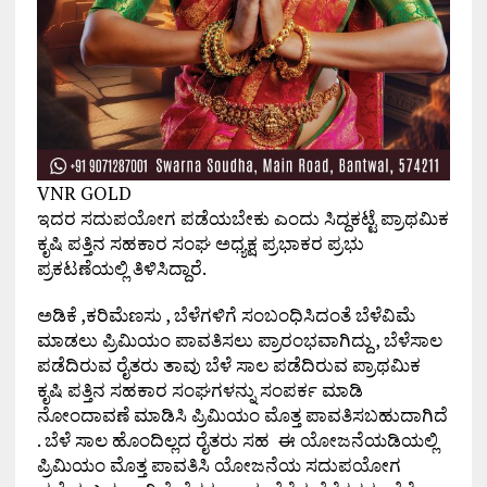
VNR GOLD
ಇದರ ಸದುಪಯೋಗ ಪಡೆಯಬೇಕು ಎಂದು ಸಿದ್ದಕಟ್ಟೆ ಪ್ರಾಥಮಿಕ
ಕೃಷಿ ಪತ್ತಿನ ಸಹಕಾರ ಸಂಘ ಅಧ್ಯಕ್ಷ ಪ್ರಭಾಕರ ಪ್ರಭು
ಪ್ರಕಟಣೆಯಲ್ಲಿ ತಿಳಿಸಿದ್ದಾರೆ.
ಅಡಿಕೆ ,ಕರಿಮೆಣಸು , ಬೆಳೆಗಳಿಗೆ ಸಂಬಂಧಿಸಿದಂತೆ ಬೆಳೆವಿಮೆ
ಮಾಡಲು ಪ್ರಿಮಿಯಂ ಪಾವತಿಸಲು ಪ್ರಾರಂಭವಾಗಿದ್ದು , ಬೆಳೆಸಾಲ
ಪಡೆದಿರುವ ರೈತರು ತಾವು ಬೆಳೆ ಸಾಲ ಪಡೆದಿರುವ ಪ್ರಾಥಮಿಕ
ಕೃಷಿ ಪತ್ತಿನ ಸಹಕಾರ ಸಂಘಗಳನ್ನು ಸಂಪರ್ಕ ಮಾಡಿ
ನೋಂದಾವಣೆ ಮಾಡಿಸಿ ಪ್ರಿಮಿಯಂ ಮೊತ್ತ ಪಾವತಿಸಬಹುದಾಗಿದೆ
. ಬೆಳೆ ಸಾಲ ಹೊಂದಿಲ್ಲದ ರೈತರು ಸಹ ಈ ಯೋಜನೆಯಡಿಯಲ್ಲಿ
ಪ್ರಿಮಿಯಂ ಮೊತ್ತ ಪಾವತಿಸಿ ಯೋಜನೆಯ ಸದುಪಯೋಗ