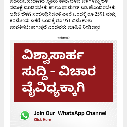
ಪಡೆಯಬಹುದಾಗಿದೆ .ರೈತರು ತಾವು ಬೆಳೆದ ಬೆಳೆಗಳನ್ನು ಬೆಳೆ
ಸಮೀಕ್ಷೆ ಮಾಡಿಸಬೇಕು ಹಾಗೂ ಫಾರ್ಮರ್ ಐಡಿ ಹೊಂದಿರಬೇಕು
ಅಡಿಕೆ ಬೆಳೆಗೆ ಸಂಬಂಧಿಸಿದಂತೆ ಎಕರೆ ಒಂದಕ್ಕೆ ರೂ 2591 ಮತ್ತು
ಕರಿಮೆಣಸು ಎಕರೆ ಒಂದಕ್ಕೆ ರೂ 951 ವಿಮೆ ಕಂತು
ಪಾವತಿಸಬೇಕಾಗುತ್ತದೆ ಎಂದವರು ಮಾಹಿತಿ ನೀಡಿದ್ದಾರೆ
ಜಾಹೀರಾತು