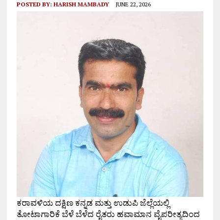
POSTED BY:
HARISH MAMBADY
JUNE 22, 2026
ಕರಾವಳಿಯ ದಕ್ಷಿಣ ಕನ್ನಡ ಮತ್ತು ಉಡುಪಿ ಜೆಲ್ಲೆಯಲ್ಲಿ
ತೋಟಾಗಾರಿಕೆ ಬೆಳೆ ಬೆಳೆದ ರೈತರು ಹವಾಮಾನ ವೈಪರೀತ್ಯದಿಂದ