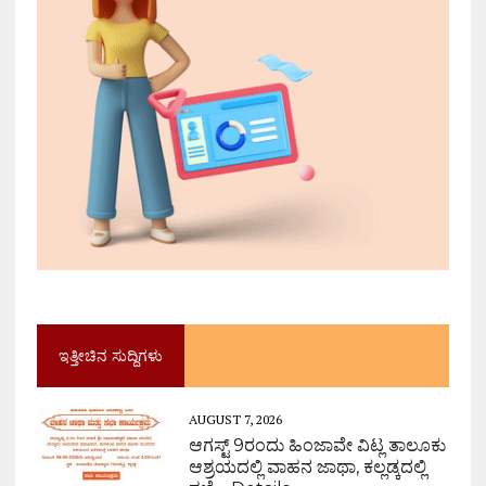
ಇತ್ತೀಚಿನ ಸುದ್ದಿಗಳು
AUGUST 7, 2026
ಆಗಸ್ಟ್ 9ರಂದು ಹಿಂಜಾವೇ ವಿಟ್ಲ ತಾಲೂಕು
ಆಶ್ರಯದಲ್ಲಿ ವಾಹನ ಜಾಥಾ, ಕಲ್ಲಡ್ಕದಲ್ಲಿ