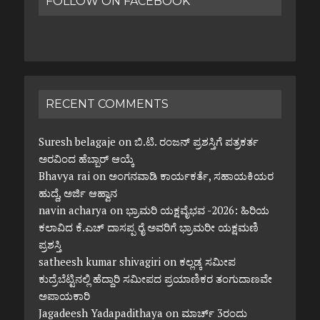
FOLLOW ON FACEBOOK
RECENT COMMENTS
Suresh belagaje
on
ಬಿ.ಟಿ. ರಂಜನ್ ಪ್ರಶಸ್ತಿಗೆ ಪತ್ರಕರ್ತ
ಅರವಿಂದ ಹೆಬ್ಬಾರ್ ಆಯ್ಕೆ
Bhavya rai
on
ಅಂಗನವಾಡಿ ಕಾರ್ಯಕರ್ತೆ, ಸಹಾಯಕಿಯರ
ಹುದ್ದೆ, ಅರ್ಜಿ ಆಹ್ವಾನ
navin acharya
on
ಭ್ರಾಮರಿ ಯಕ್ಷವೈಭವ -2026: ಹಿರಿಯ
ಕಲಾವಿದ ಕೆ.ಎಚ್ ದಾಸಪ್ಪ ರೈ ಅವರಿಗೆ ಭ್ರಾಮರೀ ಯಕ್ಷಮಣಿ
ಪ್ರಶಸ್ತಿ
satheesh kumar shivagiri
on
ಕಲ್ಲಡ್ಕ ಸಮೀಪ
ಕುದ್ರೆಬೆಟ್ಟಿನಲ್ಲಿ ಹೆದ್ದಾರಿ ಸಮೀಪದ ಪ್ರಯಾಣಿಕರ ತಂಗುದಾಣವೇ
ಅಪಾಯಕಾರಿ
Jagadeesh Yadapadithaya
on
ಮಾರ್ಚ್ 3ರಂದು