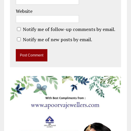
Website
Notify me of follow-up comments by email.
Notify me of new posts by email.
A
l
t
e
r
n
a
t
i
v