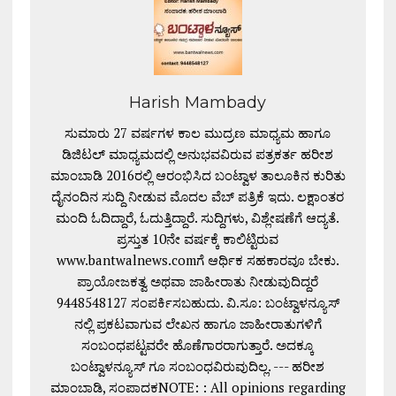
Harish Mambady
ಸುಮಾರು 27 ವರ್ಷಗಳ ಕಾಲ ಮುದ್ರಣ ಮಾಧ್ಯಮ ಹಾಗೂ
ಡಿಜಿಟಲ್ ಮಾಧ್ಯಮದಲ್ಲಿ ಅನುಭವವಿರುವ ಪತ್ರಕರ್ತ ಹರೀಶ
ಮಾಂಬಾಡಿ 2016ರಲ್ಲಿ ಆರಂಭಿಸಿದ ಬಂಟ್ವಾಳ ತಾಲೂಕಿನ ಕುರಿತು
ದೈನಂದಿನ ಸುದ್ದಿ ನೀಡುವ ಮೊದಲ ವೆಬ್ ಪತ್ರಿಕೆ ಇದು. ಲಕ್ಷಾಂತರ
ಮಂದಿ ಓದಿದ್ದಾರೆ, ಓದುತ್ತಿದ್ದಾರೆ. ಸುದ್ದಿಗಳು, ವಿಶ್ಲೇಷಣೆಗೆ ಆದ್ಯತೆ.
ಪ್ರಸ್ತುತ 10ನೇ ವರ್ಷಕ್ಕೆ ಕಾಲಿಟ್ಟಿರುವ
www.bantwalnews.comಗೆ ಆರ್ಥಿಕ ಸಹಕಾರವೂ ಬೇಕು.
ಪ್ರಾಯೋಜಕತ್ವ ಅಥವಾ ಜಾಹೀರಾತು ನೀಡುವುದಿದ್ದರೆ
9448548127 ಸಂಪರ್ಕಿಸಬಹುದು. ವಿ.ಸೂ: ಬಂಟ್ವಾಳನ್ಯೂಸ್
ನಲ್ಲಿ ಪ್ರಕಟವಾಗುವ ಲೇಖನ ಹಾಗೂ ಜಾಹೀರಾತುಗಳಿಗೆ
ಸಂಬಂಧಪಟ್ಟವರೇ ಹೊಣೆಗಾರರಾಗುತ್ತಾರೆ. ಅದಕ್ಕೂ
ಬಂಟ್ವಾಳನ್ಯೂಸ್ ಗೂ ಸಂಬಂಧವಿರುವುದಿಲ್ಲ. --- ಹರೀಶ
ಮಾಂಬಾಡಿ, ಸಂಪಾದಕNOTE: : All opinions regarding