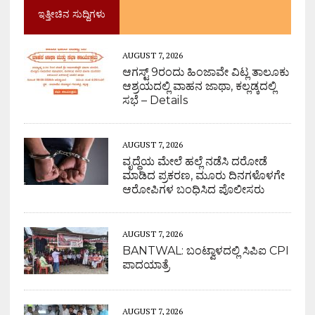
ಇತ್ತೀಚಿನ ಸುದ್ದಿಗಳು
AUGUST 7, 2026
ಆಗಸ್ಟ್ 9ರಂದು ಹಿಂಜಾವೇ ವಿಟ್ಲ ತಾಲೂಕು
ಆಶ್ರಯದಲ್ಲಿ ವಾಹನ ಜಾಥಾ, ಕಲ್ಲಡ್ಕದಲ್ಲಿ
ಸಭೆ – Details
AUGUST 7, 2026
ವೃದ್ಧೆಯ ಮೇಲೆ ಹಲ್ಲೆ ನಡೆಸಿ ದರೋಡೆ
ಮಾಡಿದ ಪ್ರಕರಣ, ಮೂರು ದಿನಗಳೊಳಗೇ
ಆರೋಪಿಗಳ ಬಂಧಿಸಿದ ಪೊಲೀಸರು
AUGUST 7, 2026
BANTWAL: ಬಂಟ್ವಾಳದಲ್ಲಿ ಸಿಪಿಐ CPI
ಪಾದಯಾತ್ರೆ
AUGUST 7, 2026