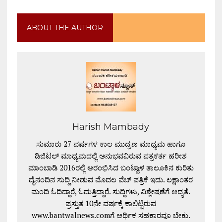
ABOUT THE AUTHOR
Harish Mambady
ಸುಮಾರು 27 ವರ್ಷಗಳ ಕಾಲ ಮುದ್ರಣ ಮಾಧ್ಯಮ ಹಾಗೂ
ಡಿಜಿಟಲ್ ಮಾಧ್ಯಮದಲ್ಲಿ ಅನುಭವವಿರುವ ಪತ್ರಕರ್ತ ಹರೀಶ
ಮಾಂಬಾಡಿ 2016ರಲ್ಲಿ ಆರಂಭಿಸಿದ ಬಂಟ್ವಾಳ ತಾಲೂಕಿನ ಕುರಿತು
ದೈನಂದಿನ ಸುದ್ದಿ ನೀಡುವ ಮೊದಲ ವೆಬ್ ಪತ್ರಿಕೆ ಇದು. ಲಕ್ಷಾಂತರ
ಮಂದಿ ಓದಿದ್ದಾರೆ, ಓದುತ್ತಿದ್ದಾರೆ. ಸುದ್ದಿಗಳು, ವಿಶ್ಲೇಷಣೆಗೆ ಆದ್ಯತೆ.
ಪ್ರಸ್ತುತ 10ನೇ ವರ್ಷಕ್ಕೆ ಕಾಲಿಟ್ಟಿರುವ
www.bantwalnews.comಗೆ ಆರ್ಥಿಕ ಸಹಕಾರವೂ ಬೇಕು.