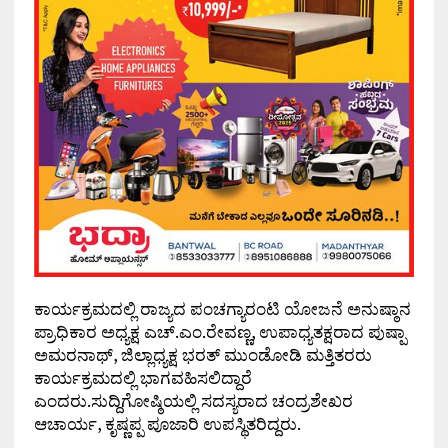
ಕಾರ್ಯಕ್ರಮದಲ್ಲಿ ರಾಜ್ಯದ ಪಂಚಗ್ಯಾರಂಟಿ ಯೋಜನೆ ಅನುಷ್ಠಾನ
ಪ್ರಾಧಿಕಾರ ಅಧ್ಯಕ್ಷ ಎಚ್.ಎಂ.ರೇವಣ್ಣ, ಉಪಾಧ್ಯತಕ್ಷರಾದ ಪುಷ್ಪಾ
ಅಮರನಾಥ್, ಜಿಲ್ಲಾಧ್ಯಕ್ಷ ಭರತ್ ಮುಂಡೋಡಿ ಮತ್ತಿತರರು
ಕಾರ್ಯಕ್ರಮದಲ್ಲಿ ಭಾಗವಹಿಸಲಿದ್ದಾರೆ
ಎಂದರು.ಸುದ್ದಿಗೋಷ್ಠಿಯಲ್ಲಿ ಸದಸ್ಯರಾದ ಚಂದ್ರಶೇಖರ
ಆಚಾರ್ಯ, ಕೃಷ್ಣಪ್ಪ ಪೂಜಾರಿ ಉಪಸ್ಥಿತರಿದ್ದರು.