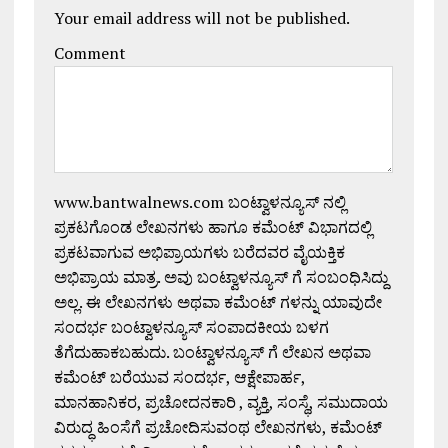
Your email address will not be published.
Comment
www.bantwalnews.com ಬಂಟ್ವಾಳನ್ಯೂಸ್ ನಲ್ಲಿ
ಪ್ರಕಟಗೊಂಡ ಲೇಖನಗಳು ಹಾಗೂ ಕಮೆಂಟ್ ವಿಭಾಗದಲ್ಲಿ
ಪ್ರಕಟವಾಗುವ ಅಭಿಪ್ರಾಯಗಳು ಬರೆದವರ ವೈಯಕ್ತಿಕ
ಅಭಿಪ್ರಾಯ ಮಾತ್ರ. ಅವು ಬಂಟ್ವಾಳನ್ಯೂಸ್ ಗೆ ಸಂಬಂಧಿಸಿದ್ದು
ಅಲ್ಲ. ಈ ಲೇಖನಗಳು ಅಥವಾ ಕಮೆಂಟ್ ಗಳನ್ನು ಯಾವುದೇ
ಸಂದರ್ಭ ಬಂಟ್ವಾಳನ್ಯೂಸ್ ಸಂಪಾದಕೀಯ ಬಳಗ
ತೆಗೆದುಹಾಕಬಹುದು. ಬಂಟ್ವಾಳನ್ಯೂಸ್ ಗೆ ಲೇಖನ ಅಥವಾ
ಕಮೆಂಟ್ ಬರೆಯುವ ಸಂದರ್ಭ, ಆಕ್ಷೇಪಾರ್ಹ,
ಮಾನಹಾನಿಕರ, ಪ್ರಚೋದನಕಾರಿ , ವ್ಯಕ್ತಿ, ಸಂಸ್ಥೆ, ಸಮುದಾಯ
ವಿರುದ್ಧ ಹಿಂಸೆಗೆ ಪ್ರಚೋದಿಸುವಂಥ ಲೇಖನಗಳು, ಕಮೆಂಟ್