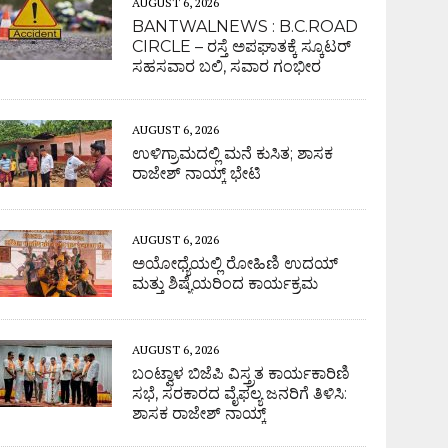
AUGUST 6, 2026
BANTWALNEWS : B.C.ROAD
CIRCLE – ರಸ್ತೆ ಅಪಘಾತಕ್ಕೆ ಸ್ಕೂಟರ್
ಸಹಸವಾರ ಬಲಿ, ಸವಾರ ಗಂಭೀರ
AUGUST 6, 2026
ಉಳಿಗ್ರಾಮದಲ್ಲಿ ಮನೆ ಕುಸಿತ; ಶಾಸಕ
ರಾಜೇಶ್ ನಾಯ್ಕ್ ಭೇಟಿ
AUGUST 6, 2026
ಅಯೋಧ್ಯೆಯಲ್ಲಿ ರೋಹಿಣಿ ಉದಯ್
ಮತ್ತು ಶಿಷ್ಯೆಯರಿಂದ ಕಾರ್ಯಕ್ರಮ
AUGUST 6, 2026
ಬಂಟ್ವಾಳ ಬಿಜೆಪಿ ವಿಸ್ತ್ರತ ಕಾರ್ಯಕಾರಿಣಿ
ಸಭೆ, ಸರಕಾರದ ವೈಫಲ್ಯ ಜನರಿಗೆ ತಿಳಿಸಿ:
ಶಾಸಕ ರಾಜೇಶ್ ನಾಯ್ಕ್