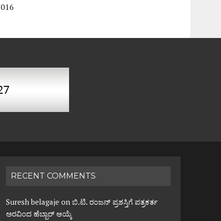
2016
RECENT COMMENTS
Suresh belagaje
on
ಬಿ.ಟಿ. ರಂಜನ್ ಪ್ರಶಸ್ತಿಗೆ ಪತ್ರಕರ್ತ
ಅರವಿಂದ ಹೆಬ್ಬಾರ್ ಆಯ್ಕೆ