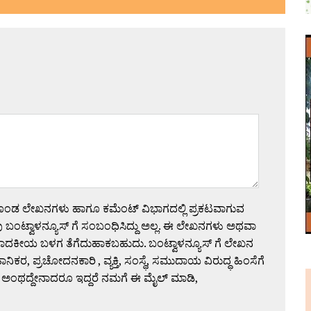
ಗೊಂಡ ಲೇಖನಗಳು ಹಾಗೂ ಕಮೆಂಟ್ ವಿಭಾಗದಲ್ಲಿ ಪ್ರಕಟವಾಗುವ
 ಬಂಟ್ವಾಳನ್ಯೂಸ್ ಗೆ ಸಂಬಂಧಿಸಿದ್ದು ಅಲ್ಲ. ಈ ಲೇಖನಗಳು ಅಥವಾ
ಪಾದಕೀಯ ಬಳಗ ತೆಗೆದುಹಾಕಬಹುದು. ಬಂಟ್ವಾಳನ್ಯೂಸ್ ಗೆ ಲೇಖನ
 ಪ್ರಚೋದನಕಾರಿ , ವ್ಯಕ್ತಿ, ಸಂಸ್ಥೆ, ಸಮುದಾಯ ವಿರುದ್ಧ ಹಿಂಸೆಗೆ
 ಅಂಥದ್ದೇನಾದರೂ ಇದ್ದರೆ ನಮಗೆ ಈ ಮೈಲ್ ಮಾಡಿ,