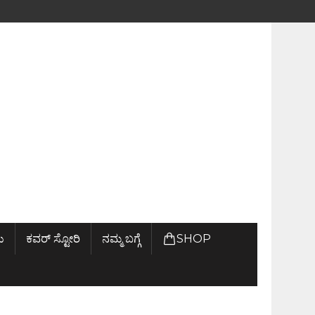
ು
ಕವರ್ ಸ್ಟೋರಿ
ನಮ್ಮ ಬಗ್ಗೆ
SHOP