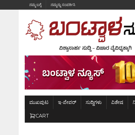
ನಮ್ಮ ಬಗ್ಗೆ
ನಮ್ಮನ್ನು ಸಂಪರ್ಕಿಸಿ
ಮುಖಪುಟ
ಇ-ಪೇಪರ್
ಸುದ್ದಿಗಳು
ವಿಶೇಷ
ನ
CART