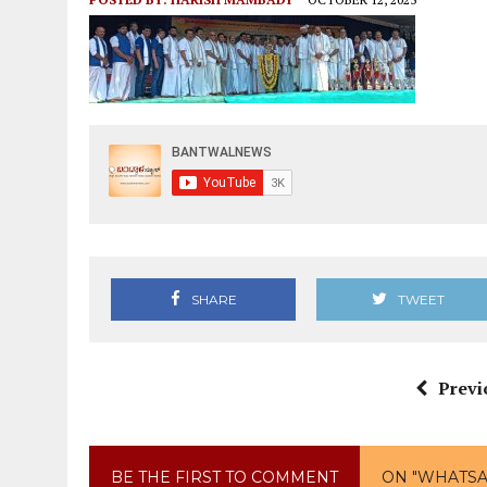
SHARE
TWEET
Previ
BE THE FIRST TO COMMENT
ON "WHATSAPP