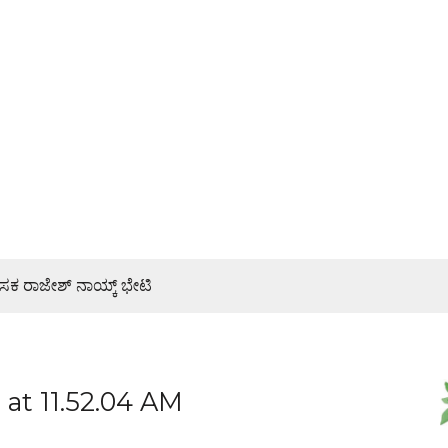
ಾಸಕ ರಾಜೇಶ್ ನಾಯ್ಕ್ ಭೇಟಿ
ರ್ಯಕ್ರಮ
್ಯ ಜನರಿಗೆ ತಿಳಿಸಿ: ಶಾಸಕ ರಾಜೇಶ್ ನಾಯ್ಕ್
at 11.52.04 AM
ತಕ್ಕೆ ಸ್ಕೂಟರ್ ಸಹಸವಾರ ಬಲಿ, ಸವಾರ ಗಂಭೀರ