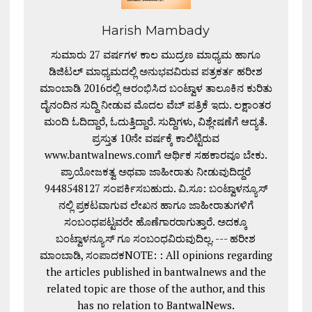
Harish Mambady
ಸುಮಾರು 27 ವರ್ಷಗಳ ಕಾಲ ಮುದ್ರಣ ಮಾಧ್ಯಮ ಹಾಗೂ
ಡಿಜಿಟಲ್ ಮಾಧ್ಯಮದಲ್ಲಿ ಅನುಭವವಿರುವ ಪತ್ರಕರ್ತ ಹರೀಶ
ಮಾಂಬಾಡಿ 2016ರಲ್ಲಿ ಆರಂಭಿಸಿದ ಬಂಟ್ವಾಳ ತಾಲೂಕಿನ ಕುರಿತು
ದೈನಂದಿನ ಸುದ್ದಿ ನೀಡುವ ಮೊದಲ ವೆಬ್ ಪತ್ರಿಕೆ ಇದು. ಲಕ್ಷಾಂತರ
ಮಂದಿ ಓದಿದ್ದಾರೆ, ಓದುತ್ತಿದ್ದಾರೆ. ಸುದ್ದಿಗಳು, ವಿಶ್ಲೇಷಣೆಗೆ ಆದ್ಯತೆ.
ಪ್ರಸ್ತುತ 10ನೇ ವರ್ಷಕ್ಕೆ ಕಾಲಿಟ್ಟಿರುವ
www.bantwalnews.comಗೆ ಆರ್ಥಿಕ ಸಹಕಾರವೂ ಬೇಕು.
ಪ್ರಾಯೋಜಕತ್ವ ಅಥವಾ ಜಾಹೀರಾತು ನೀಡುವುದಿದ್ದರೆ
9448548127 ಸಂಪರ್ಕಿಸಬಹುದು. ವಿ.ಸೂ: ಬಂಟ್ವಾಳನ್ಯೂಸ್
ನಲ್ಲಿ ಪ್ರಕಟವಾಗುವ ಲೇಖನ ಹಾಗೂ ಜಾಹೀರಾತುಗಳಿಗೆ
ಸಂಬಂಧಪಟ್ಟವರೇ ಹೊಣೆಗಾರರಾಗುತ್ತಾರೆ. ಅದಕ್ಕೂ
ಬಂಟ್ವಾಳನ್ಯೂಸ್ ಗೂ ಸಂಬಂಧವಿರುವುದಿಲ್ಲ. --- ಹರೀಶ
ಮಾಂಬಾಡಿ, ಸಂಪಾದಕNOTE: : All opinions regarding
the articles published in bantwalnews and the
related topic are those of the author, and this
has no relation to BantwalNews.