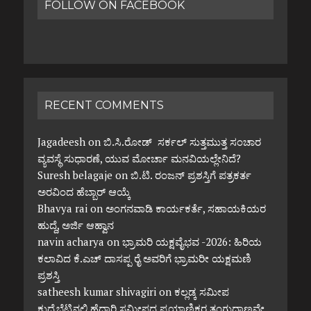
FOLLOW ON FACEBOOK
RECENT COMMENTS
Jagadeesh
on
ಬಿ.ಸಿ.ರೋಡ್ ಸರ್ಕಲ್ ಸುತ್ತಮುತ್ತ ಸಂಚಾರ
ವ್ಯವಸ್ಥೆ ಸುಧಾರಣೆ, ಯುವ ಮೋರ್ಚಾ ಮನವಿಯಲ್ಲೇನಿದೆ?
Suresh belagaje
on
ಬಿ.ಟಿ. ರಂಜನ್ ಪ್ರಶಸ್ತಿಗೆ ಪತ್ರಕರ್ತ
ಅರವಿಂದ ಹೆಬ್ಬಾರ್ ಆಯ್ಕೆ
Bhavya rai
on
ಅಂಗನವಾಡಿ ಕಾರ್ಯಕರ್ತೆ, ಸಹಾಯಕಿಯರ
ಹುದ್ದೆ, ಅರ್ಜಿ ಆಹ್ವಾನ
navin acharya
on
ಭ್ರಾಮರಿ ಯಕ್ಷವೈಭವ -2026: ಹಿರಿಯ
ಕಲಾವಿದ ಕೆ.ಎಚ್ ದಾಸಪ್ಪ ರೈ ಅವರಿಗೆ ಭ್ರಾಮರೀ ಯಕ್ಷಮಣಿ
ಪ್ರಶಸ್ತಿ
satheesh kumar shivagiri
on
ಕಲ್ಲಡ್ಕ ಸಮೀಪ
ಕುದ್ರೆಬೆಟ್ಟಿನಲ್ಲಿ ಹೆದ್ದಾರಿ ಸಮೀಪದ ಪ್ರಯಾಣಿಕರ ತಂಗುದಾಣವೇ