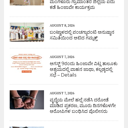
ಮಂಗಳೂರು ಗ್ರಾಮಾಂತರ ಜಿಲ್ಲೆಯ ಐದು
ಕಡೆ ಹಿಂಜಾವೇ ಕಾರ್ಯಕ್ರಮ
AUGUST 8, 2026
ಬಂಟ್ವಾಳದಲ್ಲಿ ಪಂಚಗ್ಯಾರಂಟಿ ಅನುಷ್ಠಾನ
ಸಮಿತಿಯಿಂದ ಆಟಿದ ಗಮ್ಮತ್ತ್
AUGUST 7, 2026
ಆಗಸ್ಟ್ 9ರಂದು ಹಿಂಜಾವೇ ವಿಟ್ಲ ತಾಲೂಕು
ಆಶ್ರಯದಲ್ಲಿ ವಾಹನ ಜಾಥಾ, ಕಲ್ಲಡ್ಕದಲ್ಲಿ
ಸಭೆ – Details
AUGUST 7, 2026
ವೃದ್ಧೆಯ ಮೇಲೆ ಹಲ್ಲೆ ನಡೆಸಿ ದರೋಡೆ
ಮಾಡಿದ ಪ್ರಕರಣ, ಮೂರು ದಿನಗಳೊಳಗೇ
ಆರೋಪಿಗಳ ಬಂಧಿಸಿದ ಪೊಲೀಸರು