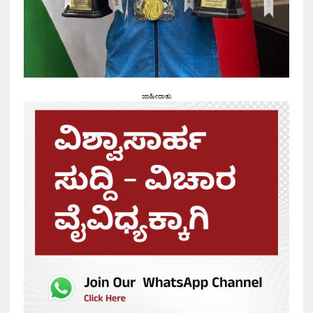
ಜಾಹೀರಾತು