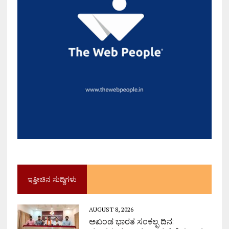
ಇತ್ತೀಚಿನ ಸುದ್ದಿಗಳು
AUGUST 8, 2026
ಅಖಂಡ ಭಾರತ ಸಂಕಲ್ಪ ದಿನ: