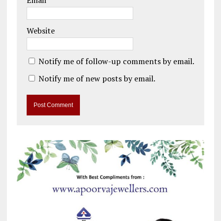
Website
Notify me of follow-up comments by email.
Notify me of new posts by email.
A
l
t
e
r
n
a
t
i