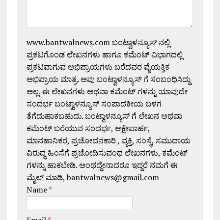
www.bantwalnews.com ಬಂಟ್ವಾಳನ್ಯೂಸ್ ನಲ್ಲಿ
ಪ್ರಕಟಗೊಂಡ ಲೇಖನಗಳು ಹಾಗೂ ಕಮೆಂಟ್ ವಿಭಾಗದಲ್ಲಿ
ಪ್ರಕಟವಾಗುವ ಅಭಿಪ್ರಾಯಗಳು ಬರೆದವರ ವೈಯಕ್ತಿಕ
ಅಭಿಪ್ರಾಯ ಮಾತ್ರ. ಅವು ಬಂಟ್ವಾಳನ್ಯೂಸ್ ಗೆ ಸಂಬಂಧಿಸಿದ್ದು
ಅಲ್ಲ. ಈ ಲೇಖನಗಳು ಅಥವಾ ಕಮೆಂಟ್ ಗಳನ್ನು ಯಾವುದೇ
ಸಂದರ್ಭ ಬಂಟ್ವಾಳನ್ಯೂಸ್ ಸಂಪಾದಕೀಯ ಬಳಗ
ತೆಗೆದುಹಾಕಬಹುದು. ಬಂಟ್ವಾಳನ್ಯೂಸ್ ಗೆ ಲೇಖನ ಅಥವಾ
ಕಮೆಂಟ್ ಬರೆಯುವ ಸಂದರ್ಭ, ಆಕ್ಷೇಪಾರ್ಹ,
ಮಾನಹಾನಿಕರ, ಪ್ರಚೋದನಕಾರಿ , ವ್ಯಕ್ತಿ, ಸಂಸ್ಥೆ, ಸಮುದಾಯ
ವಿರುದ್ಧ ಹಿಂಸೆಗೆ ಪ್ರಚೋದಿಸುವಂಥ ಲೇಖನಗಳು, ಕಮೆಂಟ್
ಗಳನ್ನು ಹಾಕಬೇಡಿ. ಅಂಥದ್ದೇನಾದರೂ ಇದ್ದರೆ ನಮಗೆ ಈ
ಮೈಲ್ ಮಾಡಿ, bantwalnews@gmail.com
Name
*
Email
*