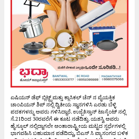
ಏಷಿಯನ್ ಡೆಫ್ ಬ್ಲಿಟ್ಝ್ ಮತ್ತು ಕ್ಲಾಸಿಕಲ್ ಚೆನ್ ನ ವೈಯಕ್ತಿಕ
ಚಾಂಪಿಯನ್ ಶಿಪ್ ನಲ್ಲಿ ದ್ವಿತೀಯ ಸ್ಥಾನಗಳಿಸಿ ಎರಡು ಬೆಳ್ಳಿ
ಪದಕಗಳನ್ನು ಅವರು ಗಳಿಸಿದ್ದಾರೆ. ಉಜ್ಬೆಕಿಸ್ತಾನ್ ಟಾಸ್ಕೆಂಟ್ ನಲ್ಲಿ
ಸೆ.21ರಿಂದ 30ರವರೆಗೆ ಈ ಕೂಟ ನಡೆದಿತ್ತು. ಯಶಸ್ವಿ ಅವರು
ಹೈಸ್ಕೂಲ್ ನಲ್ಲಿದ್ದಾಗಲೇ ಅಂತಾರಾಷ್ಟ್ರೀಯ ಮಟ್ಟದ ಸ್ಪರ್ಧೆಗಳಲ್ಲಿ
ಭಾಗವಹಿಸಿ ಬಹುಮಾನ ಪಡೆದಿದ್ದು, ಬಿಎಸ್ ಸಿ ವ್ಯಾಸಂಗದ ಬಳಿಕ