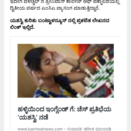
ಇದೀಗ ವಳಚ್ಚಿಲ್ ನ ಶ್ರೀನಿವಾಸ್ ಕಾಲೇಜ್ ಆಫ್ ಟೆಕ್ನಾಲಜಿಯಲ್ಲಿ
ದ್ವಿತೀಯ ವರ್ಷದ ಎಂಸಿಎ ವ್ಯಾಸಂಗ ಮಾಡುತ್ತಿದ್ದಾರೆ.
ಯಶಸ್ವಿ ಕುರಿತು ಬಂಟ್ವಾಳನ್ಯೂಸ್ ನಲ್ಲಿ ಪ್ರಕಟಿತ ಲೇಖನದ
ಲಿಂಕ್ ಇಲ್ಲಿದೆ.