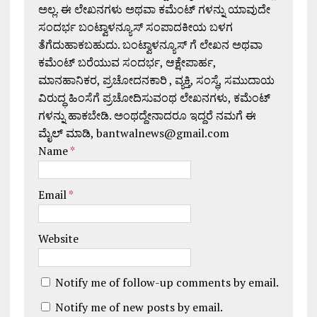
ಅಲ್ಲ. ಈ ಲೇಖನಗಳು ಅಥವಾ ಕಮೆಂಟ್ ಗಳನ್ನು ಯಾವುದೇ
ಸಂದರ್ಭ ಬಂಟ್ವಾಳನ್ಯೂಸ್ ಸಂಪಾದಕೀಯ ಬಳಗ
ತೆಗೆದುಹಾಕಬಹುದು. ಬಂಟ್ವಾಳನ್ಯೂಸ್ ಗೆ ಲೇಖನ ಅಥವಾ
ಕಮೆಂಟ್ ಬರೆಯುವ ಸಂದರ್ಭ, ಆಕ್ಷೇಪಾರ್ಹ,
ಮಾನಹಾನಿಕರ, ಪ್ರಚೋದನಕಾರಿ , ವ್ಯಕ್ತಿ, ಸಂಸ್ಥೆ, ಸಮುದಾಯ
ವಿರುದ್ಧ ಹಿಂಸೆಗೆ ಪ್ರಚೋದಿಸುವಂಥ ಲೇಖನಗಳು, ಕಮೆಂಟ್
ಗಳನ್ನು ಹಾಕಬೇಡಿ. ಅಂಥದ್ದೇನಾದರೂ ಇದ್ದರೆ ನಮಗೆ ಈ
ಮೈಲ್ ಮಾಡಿ, bantwalnews@gmail.com
Name
*
Email
*
Website
Notify me of follow-up comments by email.
Notify me of new posts by email.