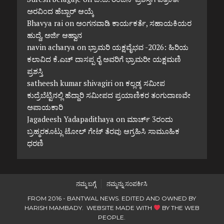
ಅರವಿಂದ ಹೆಬ್ಬಾರ್ ಆಯ್ಕೆ
Bhavya rai
on
ಅಂಗನವಾಡಿ ಕಾರ್ಯಕರ್ತೆ, ಸಹಾಯಕಿಯರ
ಹುದ್ದೆ, ಅರ್ಜಿ ಆಹ್ವಾನ
navin acharya
on
ಭ್ರಾಮರಿ ಯಕ್ಷವೈಭವ -2026: ಹಿರಿಯ
ಕಲಾವಿದ ಕೆ.ಎಚ್ ದಾಸಪ್ಪ ರೈ ಅವರಿಗೆ ಭ್ರಾಮರೀ ಯಕ್ಷಮಣಿ
ಪ್ರಶಸ್ತಿ
satheesh kumar shivagiri
on
ಕಲ್ಲಡ್ಕ ಸಮೀಪ
ಕುದ್ರೆಬೆಟ್ಟಿನಲ್ಲಿ ಹೆದ್ದಾರಿ ಸಮೀಪದ ಪ್ರಯಾಣಿಕರ ತಂಗುದಾಣವೇ
ಅಪಾಯಕಾರಿ
Jagadeesh Yadapadithaya
on
ಮಾರ್ಚ್ 3ರಂದು
ಬ್ರಹ್ಮರಕೂಟ್ಲು ಟೋಲ್ ಗೇಟ್ ತೆರವು ಆಗ್ರಹಿಸಿ ಸಾಮೂಹಿಕ
ಧರಣಿ
ನಮ್ಮ ಬಗ್ಗೆ
ನಮ್ಮನ್ನು ಸಂಪರ್ಕಿಸಿ
FROM 2016 - BANTWAL NEWS. EDITED AND OWNED BY
HARISH MAMBADY. WEBSITE MADE WITH
BY
THE WEB
PEOPLE
.