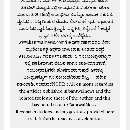
ಸುಮಾರು 27 ವರ್ಷಗಳ ಕಾಲ ಮುದ್ರಣ ಮಾಧ್ಯಮ ಹಾಗೂ
ಡಿಜಿಟಲ್ ಮಾಧ್ಯಮದಲ್ಲಿ ಅನುಭವವಿರುವ ಪತ್ರಕರ್ತ ಹರೀಶ
ಮಾಂಬಾಡಿ 2016ರಲ್ಲಿ ಆರಂಭಿಸಿದ ಬಂಟ್ವಾಳ ತಾಲೂಕಿನ ಕುರಿತು
ದೈನಂದಿನ ಸುದ್ದಿ ನೀಡುವ ಮೊದಲ ವೆಬ್ ಪತ್ರಿಕೆ ಇದು. ಲಕ್ಷಾಂತರ
ಮಂದಿ ಓದಿದ್ದಾರೆ, ಓದುತ್ತಿದ್ದಾರೆ. ಸುದ್ದಿಗಳು, ವಿಶ್ಲೇಷಣೆಗೆ ಆದ್ಯತೆ.
ಪ್ರಸ್ತುತ 10ನೇ ವರ್ಷಕ್ಕೆ ಕಾಲಿಟ್ಟಿರುವ
www.bantwalnews.comಗೆ ಆರ್ಥಿಕ ಸಹಕಾರವೂ ಬೇಕು.
ಪ್ರಾಯೋಜಕತ್ವ ಅಥವಾ ಜಾಹೀರಾತು ನೀಡುವುದಿದ್ದರೆ
9448548127 ಸಂಪರ್ಕಿಸಬಹುದು. ವಿ.ಸೂ: ಬಂಟ್ವಾಳನ್ಯೂಸ್
ನಲ್ಲಿ ಪ್ರಕಟವಾಗುವ ಲೇಖನ ಹಾಗೂ ಜಾಹೀರಾತುಗಳಿಗೆ
ಸಂಬಂಧಪಟ್ಟವರೇ ಹೊಣೆಗಾರರಾಗುತ್ತಾರೆ. ಅದಕ್ಕೂ
ಬಂಟ್ವಾಳನ್ಯೂಸ್ ಗೂ ಸಂಬಂಧವಿರುವುದಿಲ್ಲ. --- ಹರೀಶ
ಮಾಂಬಾಡಿ, ಸಂಪಾದಕNOTE: : All opinions regarding
the articles published in bantwalnews and the
related topic are those of the author, and this
has no relation to BantwalNews.
Recommendations and suggestions provided here
are left for the readers' consideration.