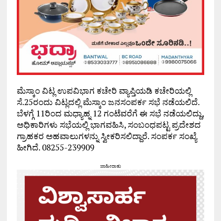
ಮೆಸ್ಕಾಂ ವಿಟ್ಲ ಉಪವಿಭಾಗ ಕಚೇರಿ ವ್ಯಾಪ್ತಿಯಡಿ ಕಚೇರಿಯಲ್ಲಿ
ಸೆ.25ರಂದು ವಿಟ್ಲದಲ್ಲಿ ಮೆಸ್ಕಾಂ ಜನಸಂಪರ್ಕ ಸಭೆ ನಡೆಯಲಿದೆ.
ಬೆಳಗ್ಗೆ 11ರಿಂದ ಮಧ್ಯಾಹ್ನ 12 ಗಂಟೆವರೆಗೆ ಈ ಸಭೆ ನಡೆಯಲಿದ್ದು,
ಅಧಿಕಾರಿಗಳು ಸಭೆಯಲ್ಲಿ ಭಾಗವಹಿಸಿ, ಸಂಬಂಧಪಟ್ಟ ಪ್ರದೇಶದ
ಗ್ರಾಹಕರ ಅಹವಾಲುಗಳನ್ನು ಸ್ವೀಕರಿಸಲಿದ್ದಾರೆ. ಸಂಪರ್ಕ ಸಂಖ್ಯೆ
ಹೀಗಿದೆ. 08255-239909
ಜಾಹೀರಾತು