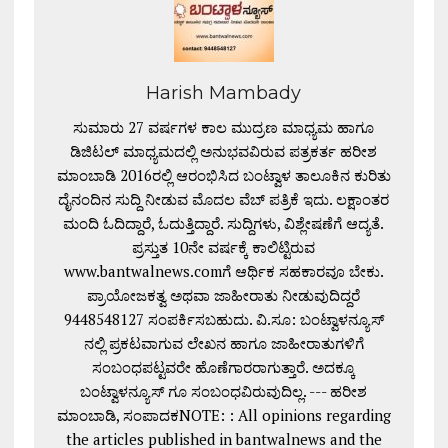
Harish Mambady
ಸುಮಾರು 27 ವರ್ಷಗಳ ಕಾಲ ಮುದ್ರಣ ಮಾಧ್ಯಮ ಹಾಗೂ
ಡಿಜಿಟಲ್ ಮಾಧ್ಯಮದಲ್ಲಿ ಅನುಭವವಿರುವ ಪತ್ರಕರ್ತ ಹರೀಶ
ಮಾಂಬಾಡಿ 2016ರಲ್ಲಿ ಆರಂಭಿಸಿದ ಬಂಟ್ವಾಳ ತಾಲೂಕಿನ ಕುರಿತು
ದೈನಂದಿನ ಸುದ್ದಿ ನೀಡುವ ಮೊದಲ ವೆಬ್ ಪತ್ರಿಕೆ ಇದು. ಲಕ್ಷಾಂತರ
ಮಂದಿ ಓದಿದ್ದಾರೆ, ಓದುತ್ತಿದ್ದಾರೆ. ಸುದ್ದಿಗಳು, ವಿಶ್ಲೇಷಣೆಗೆ ಆದ್ಯತೆ.
ಪ್ರಸ್ತುತ 10ನೇ ವರ್ಷಕ್ಕೆ ಕಾಲಿಟ್ಟಿರುವ
www.bantwalnews.comಗೆ ಆರ್ಥಿಕ ಸಹಕಾರವೂ ಬೇಕು.
ಪ್ರಾಯೋಜಕತ್ವ ಅಥವಾ ಜಾಹೀರಾತು ನೀಡುವುದಿದ್ದರೆ
9448548127 ಸಂಪರ್ಕಿಸಬಹುದು. ವಿ.ಸೂ: ಬಂಟ್ವಾಳನ್ಯೂಸ್
ನಲ್ಲಿ ಪ್ರಕಟವಾಗುವ ಲೇಖನ ಹಾಗೂ ಜಾಹೀರಾತುಗಳಿಗೆ
ಸಂಬಂಧಪಟ್ಟವರೇ ಹೊಣೆಗಾರರಾಗುತ್ತಾರೆ. ಅದಕ್ಕೂ
ಬಂಟ್ವಾಳನ್ಯೂಸ್ ಗೂ ಸಂಬಂಧವಿರುವುದಿಲ್ಲ. --- ಹರೀಶ
ಮಾಂಬಾಡಿ, ಸಂಪಾದಕNOTE: : All opinions regarding
the articles published in bantwalnews and the