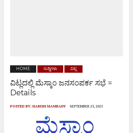
HOME
ಸುದ್ದಿಗಳು
ವಿಟ್ಲ
ವಿಟ್ಲದಲ್ಲಿ ಮೆಸ್ಕಾಂ ಜನಸಂಪರ್ಕ ಸಭೆ =
Details
POSTED BY:
HARISH MAMBADY
SEPTEMBER 23, 2025