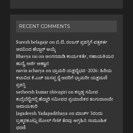
RECENT COMMENTS
Suresh belagaje
on
ಬಿ.ಟಿ. ರಂಜನ್ ಪ್ರಶಸ್ತಿಗೆ ಪತ್ರಕರ್ತ
ಅರವಿಂದ ಹೆಬ್ಬಾರ್ ಆಯ್ಕೆ
Bhavya rai
on
ಅಂಗನವಾಡಿ ಕಾರ್ಯಕರ್ತೆ, ಸಹಾಯಕಿಯರ
ಹುದ್ದೆ, ಅರ್ಜಿ ಆಹ್ವಾನ
navin acharya
on
ಭ್ರಾಮರಿ ಯಕ್ಷವೈಭವ -2026: ಹಿರಿಯ
ಕಲಾವಿದ ಕೆ.ಎಚ್ ದಾಸಪ್ಪ ರೈ ಅವರಿಗೆ ಭ್ರಾಮರೀ ಯಕ್ಷಮಣಿ
ಪ್ರಶಸ್ತಿ
satheesh kumar shivagiri
on
ಕಲ್ಲಡ್ಕ ಸಮೀಪ
ಕುದ್ರೆಬೆಟ್ಟಿನಲ್ಲಿ ಹೆದ್ದಾರಿ ಸಮೀಪದ ಪ್ರಯಾಣಿಕರ ತಂಗುದಾಣವೇ
ಅಪಾಯಕಾರಿ
Jagadeesh Yadapadithaya
on
ಮಾರ್ಚ್ 3ರಂದು
ಬ್ರಹ್ಮರಕೂಟ್ಲು ಟೋಲ್ ಗೇಟ್ ತೆರವು ಆಗ್ರಹಿಸಿ ಸಾಮೂಹಿಕ
ಧರಣಿ