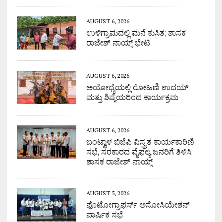
AUGUST 6, 2026
ಉಳಿಗ್ರಾಮದಲ್ಲಿ ಮನೆ ಕುಸಿತ; ಶಾಸಕ
ರಾಜೇಶ್ ನಾಯ್ಕ್ ಭೇಟಿ
AUGUST 6, 2026
ಅಯೋಧ್ಯೆಯಲ್ಲಿ ರೋಹಿಣಿ ಉದಯ್
ಮತ್ತು ಶಿಷ್ಯೆಯರಿಂದ ಕಾರ್ಯಕ್ರಮ
AUGUST 6, 2026
ಬಂಟ್ವಾಳ ಬಿಜೆಪಿ ವಿಸ್ತ್ರತ ಕಾರ್ಯಕಾರಿಣಿ
ಸಭೆ, ಸರಕಾರದ ವೈಫಲ್ಯ ಜನರಿಗೆ ತಿಳಿಸಿ:
ಶಾಸಕ ರಾಜೇಶ್ ನಾಯ್ಕ್
AUGUST 5, 2026
ಫೊಟೋಗ್ರಾಫರ್ಸ್ ಅಸೋಸಿಯೇಶನ್
ವಾರ್ಷಿಕ ಸಭೆ