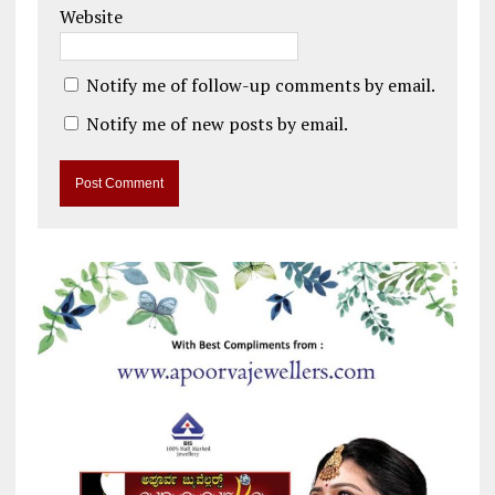
Website
Notify me of follow-up comments by email.
Notify me of new posts by email.
A
l
t
e
r
n
a
t
i
v