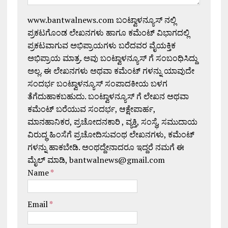
www.bantwalnews.com ಬಂಟ್ವಾಳನ್ಯೂಸ್ ನಲ್ಲಿ
ಪ್ರಕಟಗೊಂಡ ಲೇಖನಗಳು ಹಾಗೂ ಕಮೆಂಟ್ ವಿಭಾಗದಲ್ಲಿ
ಪ್ರಕಟವಾಗುವ ಅಭಿಪ್ರಾಯಗಳು ಬರೆದವರ ವೈಯಕ್ತಿಕ
ಅಭಿಪ್ರಾಯ ಮಾತ್ರ. ಅವು ಬಂಟ್ವಾಳನ್ಯೂಸ್ ಗೆ ಸಂಬಂಧಿಸಿದ್ದು
ಅಲ್ಲ. ಈ ಲೇಖನಗಳು ಅಥವಾ ಕಮೆಂಟ್ ಗಳನ್ನು ಯಾವುದೇ
ಸಂದರ್ಭ ಬಂಟ್ವಾಳನ್ಯೂಸ್ ಸಂಪಾದಕೀಯ ಬಳಗ
ತೆಗೆದುಹಾಕಬಹುದು. ಬಂಟ್ವಾಳನ್ಯೂಸ್ ಗೆ ಲೇಖನ ಅಥವಾ
ಕಮೆಂಟ್ ಬರೆಯುವ ಸಂದರ್ಭ, ಆಕ್ಷೇಪಾರ್ಹ,
ಮಾನಹಾನಿಕರ, ಪ್ರಚೋದನಕಾರಿ , ವ್ಯಕ್ತಿ, ಸಂಸ್ಥೆ, ಸಮುದಾಯ
ವಿರುದ್ಧ ಹಿಂಸೆಗೆ ಪ್ರಚೋದಿಸುವಂಥ ಲೇಖನಗಳು, ಕಮೆಂಟ್
ಗಳನ್ನು ಹಾಕಬೇಡಿ. ಅಂಥದ್ದೇನಾದರೂ ಇದ್ದರೆ ನಮಗೆ ಈ
ಮೈಲ್ ಮಾಡಿ, bantwalnews@gmail.com
Name
*
Email
*