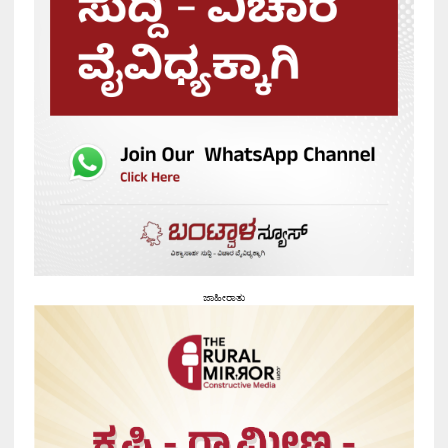
ಜಾಹೀರಾತು