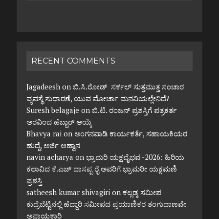
RECENT COMMENTS
Jagadeesh
on
ಬಿ.ಸಿ.ರೋಡ್ ಸರ್ಕಲ್ ಸುತ್ತಮುತ್ತ ಸಂಚಾರ
ವ್ಯವಸ್ಥೆ ಸುಧಾರಣೆ, ಯುವ ಮೋರ್ಚಾ ಮನವಿಯಲ್ಲೇನಿದೆ?
Suresh belagaje
on
ಬಿ.ಟಿ. ರಂಜನ್ ಪ್ರಶಸ್ತಿಗೆ ಪತ್ರಕರ್ತ
ಅರವಿಂದ ಹೆಬ್ಬಾರ್ ಆಯ್ಕೆ
Bhavya rai
on
ಅಂಗನವಾಡಿ ಕಾರ್ಯಕರ್ತೆ, ಸಹಾಯಕಿಯರ
ಹುದ್ದೆ, ಅರ್ಜಿ ಆಹ್ವಾನ
navin acharya
on
ಭ್ರಾಮರಿ ಯಕ್ಷವೈಭವ -2026: ಹಿರಿಯ
ಕಲಾವಿದ ಕೆ.ಎಚ್ ದಾಸಪ್ಪ ರೈ ಅವರಿಗೆ ಭ್ರಾಮರೀ ಯಕ್ಷಮಣಿ
ಪ್ರಶಸ್ತಿ
satheesh kumar shivagiri
on
ಕಲ್ಲಡ್ಕ ಸಮೀಪ
ಕುದ್ರೆಬೆಟ್ಟಿನಲ್ಲಿ ಹೆದ್ದಾರಿ ಸಮೀಪದ ಪ್ರಯಾಣಿಕರ ತಂಗುದಾಣವೇ
ಅಪಾಯಕಾರಿ