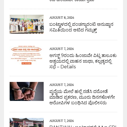
AUGUST 8, 2026
ಬಂಟ್ವಾಳದಲ್ಲಿ ಪಂಚಗ್ಯಾರಂಟಿ ಅನುಷ್ಠಾನ
ಸಮಿತಿಯಿಂದ ಆಟಿದ ಗಮ್ಮತ್ತ್
AUGUST 7, 2026
ಆಗಸ್ಟ್ 9ರಂದು ಹಿಂಜಾವೇ ವಿಟ್ಲ ತಾಲೂಕು
ಆಶ್ರಯದಲ್ಲಿ ವಾಹನ ಜಾಥಾ, ಕಲ್ಲಡ್ಕದಲ್ಲಿ
ಸಭೆ – Details
AUGUST 7, 2026
ವೃದ್ಧೆಯ ಮೇಲೆ ಹಲ್ಲೆ ನಡೆಸಿ ದರೋಡೆ
ಮಾಡಿದ ಪ್ರಕರಣ, ಮೂರು ದಿನಗಳೊಳಗೇ
ಆರೋಪಿಗಳ ಬಂಧಿಸಿದ ಪೊಲೀಸರು
AUGUST 7, 2026