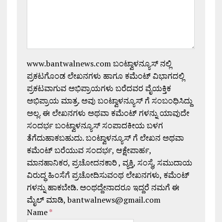
www.bantwalnews.com ಬಂಟ್ವಾಳನ್ಯೂಸ್ ನಲ್ಲಿ
ಪ್ರಕಟಗೊಂಡ ಲೇಖನಗಳು ಹಾಗೂ ಕಮೆಂಟ್ ವಿಭಾಗದಲ್ಲಿ
ಪ್ರಕಟವಾಗುವ ಅಭಿಪ್ರಾಯಗಳು ಬರೆದವರ ವೈಯಕ್ತಿಕ
ಅಭಿಪ್ರಾಯ ಮಾತ್ರ. ಅವು ಬಂಟ್ವಾಳನ್ಯೂಸ್ ಗೆ ಸಂಬಂಧಿಸಿದ್ದು
ಅಲ್ಲ. ಈ ಲೇಖನಗಳು ಅಥವಾ ಕಮೆಂಟ್ ಗಳನ್ನು ಯಾವುದೇ
ಸಂದರ್ಭ ಬಂಟ್ವಾಳನ್ಯೂಸ್ ಸಂಪಾದಕೀಯ ಬಳಗ
ತೆಗೆದುಹಾಕಬಹುದು. ಬಂಟ್ವಾಳನ್ಯೂಸ್ ಗೆ ಲೇಖನ ಅಥವಾ
ಕಮೆಂಟ್ ಬರೆಯುವ ಸಂದರ್ಭ, ಆಕ್ಷೇಪಾರ್ಹ,
ಮಾನಹಾನಿಕರ, ಪ್ರಚೋದನಕಾರಿ , ವ್ಯಕ್ತಿ, ಸಂಸ್ಥೆ, ಸಮುದಾಯ
ವಿರುದ್ಧ ಹಿಂಸೆಗೆ ಪ್ರಚೋದಿಸುವಂಥ ಲೇಖನಗಳು, ಕಮೆಂಟ್
ಗಳನ್ನು ಹಾಕಬೇಡಿ. ಅಂಥದ್ದೇನಾದರೂ ಇದ್ದರೆ ನಮಗೆ ಈ
ಮೈಲ್ ಮಾಡಿ, bantwalnews@gmail.com
Name
*