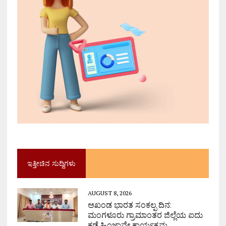
ಇತ್ತೀಚಿನ ಸುದ್ದಿಗಳು
AUGUST 8, 2026
ಅಖಂಡ ಭಾರತ ಸಂಕಲ್ಪ ದಿನ:
ಮಂಗಳೂರು ಗ್ರಾಮಾಂತರ ಜಿಲ್ಲೆಯ ಐದು
ಕಡೆ ಹಿಂಜಾವೇ ಕಾರ್ಯಕ್ರಮ