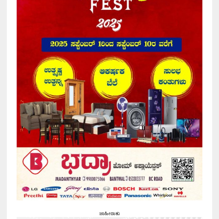
ಜಾಹೀರಾತು