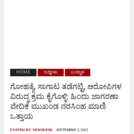
HOME
ಸುದ್ದಿಗಳು
ಬಂಟ್ವಾಳ
ಗೋಹತ್ಯೆ, ಸಾಗಾಟ ತಡೆಗಟ್ಟಿ, ಆರೋಪಿಗಳ
ವಿರುದ್ಧ ಕ್ರಮ ಕೈಗೊಳ್ಳಿ: ಹಿಂದು ಜಾಗರಣಾ
ವೇದಿಕೆ ಮುಖಂಡ ನರಸಿಂಹ ಮಾಣಿ
ಒತ್ತಾಯ
POSTED BY:
NEWSDESK
SEPTEMBER 5, 2025