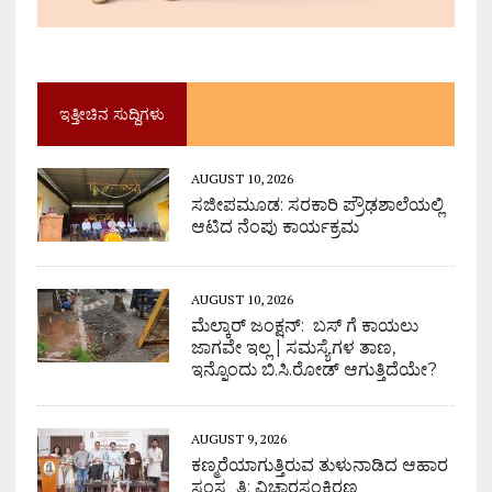
ಇತ್ತೀಚಿನ ಸುದ್ದಿಗಳು
AUGUST 10, 2026
ಸಜೀಪಮೂಡ: ಸರಕಾರಿ ಪ್ರೌಢಶಾಲೆಯಲ್ಲಿ
ಆಟಿದ ನೆಂಪು ಕಾರ್ಯಕ್ರಮ
AUGUST 10, 2026
ಮೆಲ್ಕಾರ್ ಜಂಕ್ಷನ್: ಬಸ್ ಗೆ ಕಾಯಲು
ಜಾಗವೇ ಇಲ್ಲ | ಸಮಸ್ಯೆಗಳ ತಾಣ,
ಇನ್ನೊಂದು ಬಿ.ಸಿ.ರೋಡ್ ಆಗುತ್ತಿದೆಯೇ?
AUGUST 9, 2026
ಕಣ್ಮರೆಯಾಗುತ್ತಿರುವ ತುಳುನಾಡಿದ ಆಹಾರ
ಸಂಸ್ಕೃತಿ: ವಿಚಾರಸಂಕಿರಣ