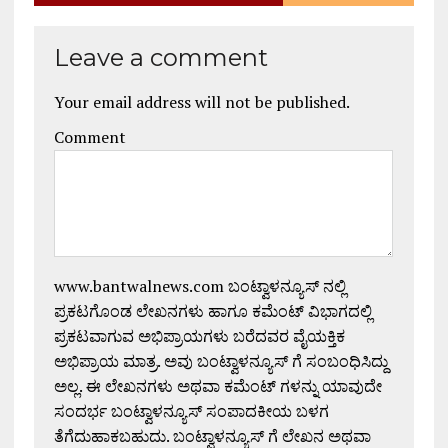
Leave a comment
Your email address will not be published.
Comment
www.bantwalnews.com ಬಂಟ್ವಾಳನ್ಯೂಸ್ ನಲ್ಲಿ
ಪ್ರಕಟಗೊಂಡ ಲೇಖನಗಳು ಹಾಗೂ ಕಮೆಂಟ್ ವಿಭಾಗದಲ್ಲಿ
ಪ್ರಕಟವಾಗುವ ಅಭಿಪ್ರಾಯಗಳು ಬರೆದವರ ವೈಯಕ್ತಿಕ
ಅಭಿಪ್ರಾಯ ಮಾತ್ರ. ಅವು ಬಂಟ್ವಾಳನ್ಯೂಸ್ ಗೆ ಸಂಬಂಧಿಸಿದ್ದು
ಅಲ್ಲ. ಈ ಲೇಖನಗಳು ಅಥವಾ ಕಮೆಂಟ್ ಗಳನ್ನು ಯಾವುದೇ
ಸಂದರ್ಭ ಬಂಟ್ವಾಳನ್ಯೂಸ್ ಸಂಪಾದಕೀಯ ಬಳಗ
ತೆಗೆದುಹಾಕಬಹುದು. ಬಂಟ್ವಾಳನ್ಯೂಸ್ ಗೆ ಲೇಖನ ಅಥವಾ