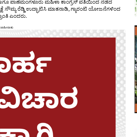
 ಹಾಗೂ ಪಾಣೆಮಂಗಳೂರು ಮಹಿಳಾ ಕಾಂಗ್ರೆಸ್ ವತಿಯಿಂದ ನಡೆದ
ಷೆ ಸೌಮ್ಯ ರೆಡ್ಡಿ ಉದ್ಘಾಟಿಸಿ ಮಾತನಾಡಿ, ಗ್ಯಾರಂಟಿ ಯೋಜನೆಗಳಿಂದ
ಾಂತಿ ಎಂದರು.
ಜಾಹೀರಾತು