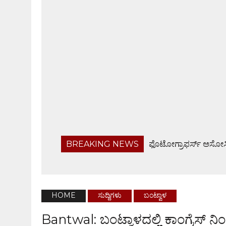
BREAKING NEWS
ಫೊಟೋಗ್ರಾಫರ್ಸ್ ಅಸೋಸಿ
ಬರಡು ರಾಸುಗಳ ಚಿಕಿತ್ಸಾ ಶಿಬಿರ, ಅರಿವು ಕಾರ್ಯಕ್ರಮ
ಬಂಟ್ವಾಳ ತಾಲೂಕು ನಿವೃತ್ತ ಸರಕಾರಿ ನೌಕರರ ಸಂಘ ಸಭೆ
ಹೆದ್ದಾರಿಯಲ್ಲೇ ಜಲರಾಶಿ, ವಾಹನ ಸವಾರರಿಗೆ ಸಂಕಟ
HOME
ಸುದ್ದಿಗಳು
ಬಂಟ್ವಾಳ
ಆ.28ರಂದು ಸರಪಾಡಿಯಲ್ಲಿ ಸಾಮೂಹಿಕ ಶ್ರೀ ವರಮಹಾಲಕ್ಷ್
Bantwal: ಬಂಟ್ವಾಳದಲ್ಲಿ ಕಾಂಗ್ರೆಸ್