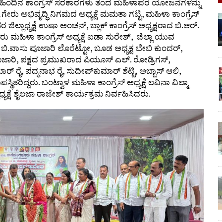
ರೈ ಹಿಂದಿನ ಕಾಂಗ್ರೆಸ್ ಸರಕಾರಗಳು ತಂದ ಮಹಿಳಾಪರ ಯೋಜನೆಗಳನ್ನು
 ಗೇರು ಅಭಿವೃದ್ಧಿ ನಿಗಮದ ಅಧ್ಯಕ್ಷೆ ಮಮತಾ ಗಟ್ಟಿ, ಮಹಿಳಾ ಕಾಂಗ್ರೆಸ್
ಮಾಂತರ ಜಿಲ್ಲಾಧ್ಯಕ್ಷೆ ಉಷಾ ಅಂಚನ್, ಬ್ಲಾಕ್ ಕಾಂಗ್ರೆಸ್ ಅಧ್ಯಕ್ಷರಾದ ಬಿ.ಆರ್.
ಹಿಳಾ ಕಾಂಗ್ರೆಸ್ ಅಧ್ಯಕ್ಷೆ ಐಡಾ ಸುರೇಶ್, ಜಿಲ್ಲಾ ಯುವ
ಕ್ಷ ಬಿ.ವಾಸು ಪೂಜಾರಿ ಲೊರೆಟ್ಟೋ, ಬೂಡ ಅಧ್ಯಕ್ಷ ಬೇಬಿ ಕುಂದರ್,
ಪೂಜಾರಿ, ಪಕ್ಷದ ಪ್ರಮುಖರಾದ ಪಿಯೂಸ್ ಎಲ್. ರೋಡ್ರಿಗಸ್,
ಮಾರ್ ರೈ, ಪದ್ಮನಾಭ ರೈ, ಸುದೀಪ್‌ಕುಮಾರ್ ಶೆಟ್ಟಿ, ಅಬ್ಬಾಸ್ ಆಲಿ,
ಿದ್ದರು. ಬಂಟ್ವಾಳ ಮಹಿಳಾ ಕಾಂಗ್ರೆಸ್ ಅಧ್ಯಕ್ಷೆ ಲವಿನಾ ವಿಲ್ಮಾ
ಕ್ಷೆ ಶೈಲಜಾ ರಾಜೇಶ್ ಕಾರ್ಯಕ್ರಮ ನಿರ್ವಹಿಸಿದರು.