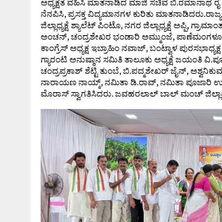
ಅಧ್ಯಕ್ಷತೆ ವಹಿಸಿ ಮಾತನಾಡಿದ ಮಾಜಿ ಸಚಿವ ಬಿ.ರಮಾನಾಥ 
ನೆನಪಿಸಿ, ಪ್ರಸಕ್ತ ವಿದ್ಯಮಾನಗಳ ಕುರಿತು ಮಾತನಾಡಿದರು.ರಾಜ್ಯ
ಜಿಲ್ಲಾಧ್ಯಕ್ಷೆ ಶ್ಯಾಲೆಟ್ ಪಿಂಟೊ, ನಗರ ಜಿಲ್ಲಾಧ್ಯಕ್ಷೆ ಅಪ್ಪಿ, ಗ್ರಾ
ಅಂಚನ್, ಚಂದ್ರಶೇಖರ ಭಂಡಾರಿ ಅಮ್ಮುಂಜೆ, ಪಾಣೆಮಂಗಳೂರು ಮ
ಕಾಂಗ್ರೆಸ್ ಅಧ್ಯಕ್ಷ ಇಬ್ರಾಹಿಂ ನವಾಜ್, ಬಂಟ್ವಾಳ ಪುರಸಭಾಧ್ಯ
ಗ್ಯಾರಂಟಿ ಅನುಷ್ಠಾನ ಸಮಿತಿ ತಾಲೂಕು ಅಧ್ಯಕ್ಷೆ ಜಯಂತಿ ವಿ.
ಚಂದ್ರಪ್ರಕಾಶ್ ಶೆಟ್ಟಿ ತುಂಬೆ, ಬಿ.ಪದ್ಮಶೇಖರ್ ಜೈನ್, ಅಶ್ವನಿಕು
ನಾರಾಯಣ ನಾಯ್ಕ್, ನಮಿತಾ ಡಿ.ರಾವ್, ನಮಿತಾ ಪೂಜಾರಿ ಉಪಸ್ಥಿತರ
ಮೊರಾಸ್ ಸ್ವಾಗತಿಸಿದರು. ಜವಹರಲಾಲ್ ಬಾಲ್ ಮಂಚ್ ಜಿಲ್ಲಾಧ್ಯ