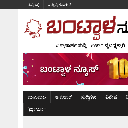
ನಮ್ಮ ಬಗ್ಗೆ
ನಮ್ಮನ್ನು ಸಂಪರ್ಕಿಸಿ
ಮುಖಪುಟ
ಇ-ಪೇಪರ್
ಸುದ್ದಿಗಳು
ವಿಶೇಷ
ನ
CART