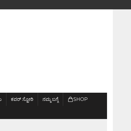
ು
ಕವರ್ ಸ್ಟೋರಿ
ನಮ್ಮ ಬಗ್ಗೆ
SHOP