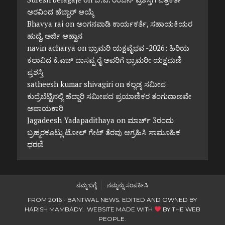
ಅರವಿಂದ ಹೆಬ್ಬಾರ್ ಆಯ್ಕೆ
Bhavya rai
on
ಅಂಗನವಾಡಿ ಕಾರ್ಯಕರ್ತೆ, ಸಹಾಯಕಿಯರ
ಹುದ್ದೆ, ಅರ್ಜಿ ಆಹ್ವಾನ
navin acharya
on
ಭ್ರಾಮರಿ ಯಕ್ಷವೈಭವ -2026: ಹಿರಿಯ
ಕಲಾವಿದ ಕೆ.ಎಚ್ ದಾಸಪ್ಪ ರೈ ಅವರಿಗೆ ಭ್ರಾಮರೀ ಯಕ್ಷಮಣಿ
ಪ್ರಶಸ್ತಿ
satheesh kumar shivagiri
on
ಕಲ್ಲಡ್ಕ ಸಮೀಪ
ಕುದ್ರೆಬೆಟ್ಟಿನಲ್ಲಿ ಹೆದ್ದಾರಿ ಸಮೀಪದ ಪ್ರಯಾಣಿಕರ ತಂಗುದಾಣವೇ
ಅಪಾಯಕಾರಿ
Jagadeesh Yadapadithaya
on
ಮಾರ್ಚ್ 3ರಂದು
ಬ್ರಹ್ಮರಕೂಟ್ಲು ಟೋಲ್ ಗೇಟ್ ತೆರವು ಆಗ್ರಹಿಸಿ ಸಾಮೂಹಿಕ
ಧರಣಿ
ನಮ್ಮ ಬಗ್ಗೆ
ನಮ್ಮನ್ನು ಸಂಪರ್ಕಿಸಿ
FROM 2016 - BANTWAL NEWS. EDITED AND OWNED BY
HARISH MAMBADY. WEBSITE MADE WITH
BY
THE WEB
PEOPLE
.