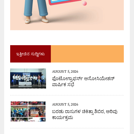
ಇತ್ತೀಚಿನ ಸುದ್ದಿಗಳು
AUGUST 5, 2026
ಫೊಟೋಗ್ರಾಫರ್ಸ್ ಅಸೋಸಿಯೇಶನ್
ವಾರ್ಷಿಕ ಸಭೆ
AUGUST 5, 2026
ಬರಡು ರಾಸುಗಳ ಚಿಕಿತ್ಸಾ ಶಿಬಿರ, ಅರಿವು
ಕಾರ್ಯಕ್ರಮ