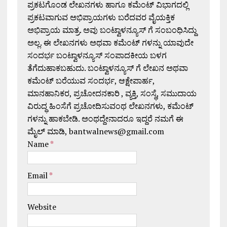
ಪ್ರಕಟಗೊಂಡ ಲೇಖನಗಳು ಹಾಗೂ ಕಮೆಂಟ್ ವಿಭಾಗದಲ್ಲಿ
ಪ್ರಕಟವಾಗುವ ಅಭಿಪ್ರಾಯಗಳು ಬರೆದವರ ವೈಯಕ್ತಿಕ
ಅಭಿಪ್ರಾಯ ಮಾತ್ರ. ಅವು ಬಂಟ್ವಾಳನ್ಯೂಸ್ ಗೆ ಸಂಬಂಧಿಸಿದ್ದು
ಅಲ್ಲ. ಈ ಲೇಖನಗಳು ಅಥವಾ ಕಮೆಂಟ್ ಗಳನ್ನು ಯಾವುದೇ
ಸಂದರ್ಭ ಬಂಟ್ವಾಳನ್ಯೂಸ್ ಸಂಪಾದಕೀಯ ಬಳಗ
ತೆಗೆದುಹಾಕಬಹುದು. ಬಂಟ್ವಾಳನ್ಯೂಸ್ ಗೆ ಲೇಖನ ಅಥವಾ
ಕಮೆಂಟ್ ಬರೆಯುವ ಸಂದರ್ಭ, ಆಕ್ಷೇಪಾರ್ಹ,
ಮಾನಹಾನಿಕರ, ಪ್ರಚೋದನಕಾರಿ , ವ್ಯಕ್ತಿ, ಸಂಸ್ಥೆ, ಸಮುದಾಯ
ವಿರುದ್ಧ ಹಿಂಸೆಗೆ ಪ್ರಚೋದಿಸುವಂಥ ಲೇಖನಗಳು, ಕಮೆಂಟ್
ಗಳನ್ನು ಹಾಕಬೇಡಿ. ಅಂಥದ್ದೇನಾದರೂ ಇದ್ದರೆ ನಮಗೆ ಈ
ಮೈಲ್ ಮಾಡಿ, bantwalnews@gmail.com
Name
*
Email
*
Website