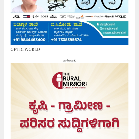
OPTIC WORLD
ಜಾಹೀರಾತು