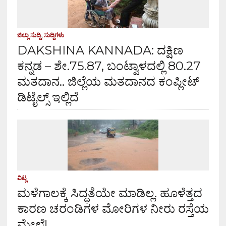
ಜಿಲ್ಲಾ ಸುದ್ದಿ
,
ಸುದ್ದಿಗಳು
DAKSHINA KANNADA: ದಕ್ಷಿಣ
ಕನ್ನಡ – ಶೇ.75.87, ಬಂಟ್ವಾಳದಲ್ಲಿ 80.27
ಮತದಾನ.. ಜಿಲ್ಲೆಯ ಮತದಾನದ ಕಂಪ್ಲೀಟ್
ಡಿಟೈಲ್ಸ್ ಇಲ್ಲಿದೆ
ವಿಟ್ಲ
ಮಳೆಗಾಲಕ್ಕೆ ಸಿದ್ಧತೆಯೇ ಮಾಡಿಲ್ಲ. ಹೂಳೆತ್ತದ
ಕಾರಣ ಚರಂಡಿಗಳ ಮೋರಿಗಳ ನೀರು ರಸ್ತೆಯ
ಮೇಲೆ!