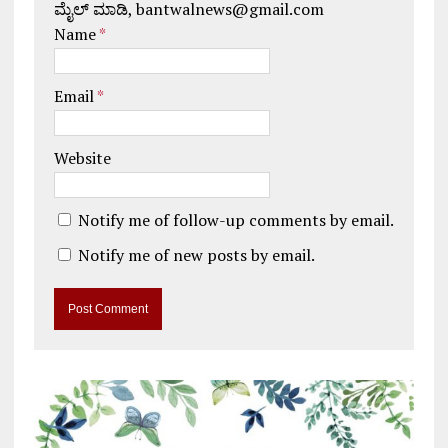
ಮೈಲ್ ಮಾಡಿ, bantwalnews@gmail.com
Name
*
Email
*
Website
Notify me of follow-up comments by email.
Notify me of new posts by email.
A
l
t
e
r