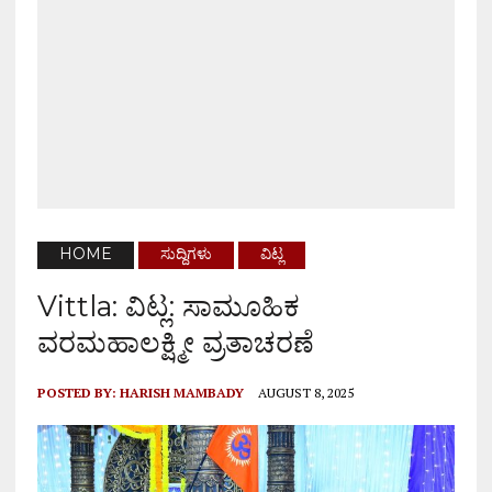
HOME
ಸುದ್ದಿಗಳು
ವಿಟ್ಲ
Vittla: ವಿಟ್ಲ: ಸಾಮೂಹಿಕ
ವರಮಹಾಲಕ್ಷ್ಮೀ ವ್ರತಾಚರಣೆ
POSTED BY:
HARISH MAMBADY
AUGUST 8, 2025