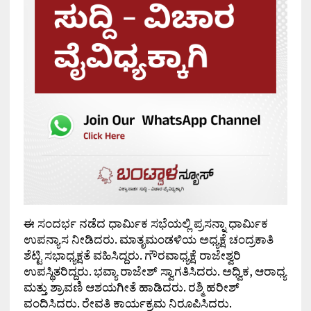
ಈ ಸಂದರ್ಭ ನಡೆದ ಧಾರ್ಮಿಕ ಸಭೆಯಲ್ಲಿ ಪ್ರಸನ್ನಾ ಧಾರ್ಮಿಕ
ಉಪನ್ಯಾಸ ನೀಡಿದರು. ಮಾತೃಮಂಡಳಿಯ ಅಧ್ಯಕ್ಷೆ ಚಂದ್ರಕಾತಿ
ಶೆಟ್ಟಿ ಸಭಾಧ್ಯಕ್ಷತೆ ವಹಿಸಿದ್ದರು. ಗೌರವಾಧ್ಯಕ್ಷೆ ರಾಜೇಶ್ವರಿ
ಉಪಸ್ಥಿತರಿದ್ದರು. ಭವ್ಯಾ ರಾಜೇಶ್ ಸ್ವಾಗತಿಸಿದರು. ಅಧ್ವಿಕ, ಆರಾಧ್ಯ
ಮತ್ತು ಶ್ರಾವಣಿ ಆಶಯಗೀತೆ ಹಾಡಿದರು. ರಶ್ಮಿ ಹರೀಶ್
ವಂದಿಸಿದರು. ರೇವತಿ ಕಾರ್ಯಕ್ರಮ ನಿರೂಪಿಸಿದರು.