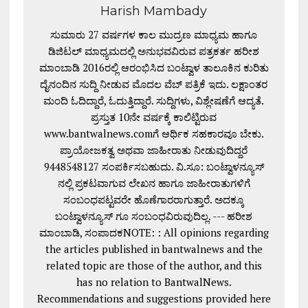
Harish Mambady
ಸುಮಾರು 27 ವರ್ಷಗಳ ಕಾಲ ಮುದ್ರಣ ಮಾಧ್ಯಮ ಹಾಗೂ
ಡಿಜಿಟಲ್ ಮಾಧ್ಯಮದಲ್ಲಿ ಅನುಭವವಿರುವ ಪತ್ರಕರ್ತ ಹರೀಶ
ಮಾಂಬಾಡಿ 2016ರಲ್ಲಿ ಆರಂಭಿಸಿದ ಬಂಟ್ವಾಳ ತಾಲೂಕಿನ ಕುರಿತು
ದೈನಂದಿನ ಸುದ್ದಿ ನೀಡುವ ಮೊದಲ ವೆಬ್ ಪತ್ರಿಕೆ ಇದು. ಲಕ್ಷಾಂತರ
ಮಂದಿ ಓದಿದ್ದಾರೆ, ಓದುತ್ತಿದ್ದಾರೆ. ಸುದ್ದಿಗಳು, ವಿಶ್ಲೇಷಣೆಗೆ ಆದ್ಯತೆ.
ಪ್ರಸ್ತುತ 10ನೇ ವರ್ಷಕ್ಕೆ ಕಾಲಿಟ್ಟಿರುವ
www.bantwalnews.comಗೆ ಆರ್ಥಿಕ ಸಹಕಾರವೂ ಬೇಕು.
ಪ್ರಾಯೋಜಕತ್ವ ಅಥವಾ ಜಾಹೀರಾತು ನೀಡುವುದಿದ್ದರೆ
9448548127 ಸಂಪರ್ಕಿಸಬಹುದು. ವಿ.ಸೂ: ಬಂಟ್ವಾಳನ್ಯೂಸ್
ನಲ್ಲಿ ಪ್ರಕಟವಾಗುವ ಲೇಖನ ಹಾಗೂ ಜಾಹೀರಾತುಗಳಿಗೆ
ಸಂಬಂಧಪಟ್ಟವರೇ ಹೊಣೆಗಾರರಾಗುತ್ತಾರೆ. ಅದಕ್ಕೂ
ಬಂಟ್ವಾಳನ್ಯೂಸ್ ಗೂ ಸಂಬಂಧವಿರುವುದಿಲ್ಲ. --- ಹರೀಶ
ಮಾಂಬಾಡಿ, ಸಂಪಾದಕNOTE: : All opinions regarding
the articles published in bantwalnews and the
related topic are those of the author, and this
has no relation to BantwalNews.
Recommendations and suggestions provided here