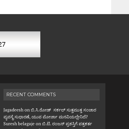
RECENT COMMENTS
Jagadeesh
on
ಬಿ.ಸಿ.ರೋಡ್ ಸರ್ಕಲ್ ಸುತ್ತಮುತ್ತ ಸಂಚಾರ
ವ್ಯವಸ್ಥೆ ಸುಧಾರಣೆ, ಯುವ ಮೋರ್ಚಾ ಮನವಿಯಲ್ಲೇನಿದೆ?
Suresh belagaje
on
ಬಿ.ಟಿ. ರಂಜನ್ ಪ್ರಶಸ್ತಿಗೆ ಪತ್ರಕರ್ತ