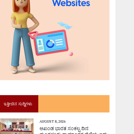
ಇತ್ತೀಚಿನ ಸುದ್ದಿಗಳು
AUGUST 8, 2026
ಅಖಂಡ ಭಾರತ ಸಂಕಲ್ಪ ದಿನ: