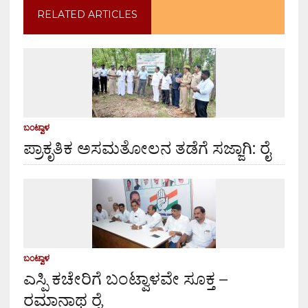
RELATED ARTICLES
ಬಂಟ್ವಾಳ
ಪ್ರಾಕೃತಿಕ ಅಸಮತೋಲನ ತಡೆಗೆ ಸಜ್ಜಾಗಿ: ರೈ
ಬಂಟ್ವಾಳ
ಎಸ್ಪಿ ಕಚೇರಿಗೆ ಬಂಟ್ವಾಳವೇ ಸೂಕ್ತ –
ರಮಾನಾಥ ರೈ