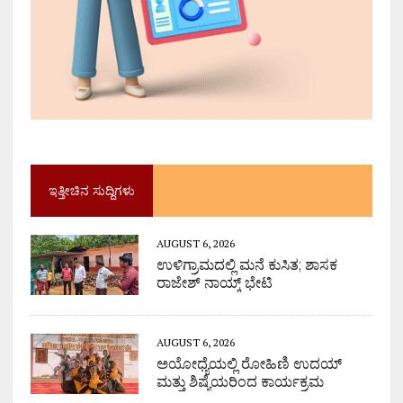
ಇತ್ತೀಚಿನ ಸುದ್ದಿಗಳು
AUGUST 6, 2026
ಉಳಿಗ್ರಾಮದಲ್ಲಿ ಮನೆ ಕುಸಿತ; ಶಾಸಕ
ರಾಜೇಶ್ ನಾಯ್ಕ್ ಭೇಟಿ
AUGUST 6, 2026
ಅಯೋಧ್ಯೆಯಲ್ಲಿ ರೋಹಿಣಿ ಉದಯ್
ಮತ್ತು ಶಿಷ್ಯೆಯರಿಂದ ಕಾರ್ಯಕ್ರಮ