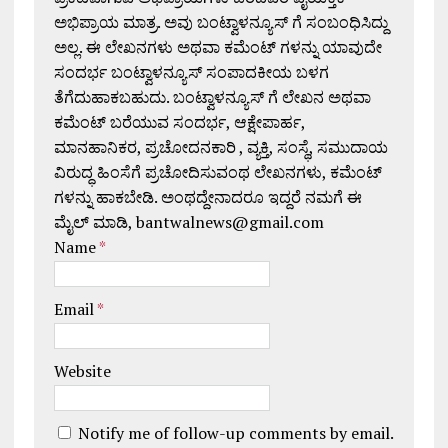
ಅಭಿಪ್ರಾಯ ಮಾತ್ರ. ಅವು ಬಂಟ್ವಾಳನ್ಯೂಸ್ ಗೆ ಸಂಬಂಧಿಸಿದ್ದು
ಅಲ್ಲ. ಈ ಲೇಖನಗಳು ಅಥವಾ ಕಮೆಂಟ್ ಗಳನ್ನು ಯಾವುದೇ
ಸಂದರ್ಭ ಬಂಟ್ವಾಳನ್ಯೂಸ್ ಸಂಪಾದಕೀಯ ಬಳಗ
ತೆಗೆದುಹಾಕಬಹುದು. ಬಂಟ್ವಾಳನ್ಯೂಸ್ ಗೆ ಲೇಖನ ಅಥವಾ
ಕಮೆಂಟ್ ಬರೆಯುವ ಸಂದರ್ಭ, ಆಕ್ಷೇಪಾರ್ಹ,
ಮಾನಹಾನಿಕರ, ಪ್ರಚೋದನಕಾರಿ , ವ್ಯಕ್ತಿ, ಸಂಸ್ಥೆ, ಸಮುದಾಯ
ವಿರುದ್ಧ ಹಿಂಸೆಗೆ ಪ್ರಚೋದಿಸುವಂಥ ಲೇಖನಗಳು, ಕಮೆಂಟ್
ಗಳನ್ನು ಹಾಕಬೇಡಿ. ಅಂಥದ್ದೇನಾದರೂ ಇದ್ದರೆ ನಮಗೆ ಈ
ಮೈಲ್ ಮಾಡಿ, bantwalnews@gmail.com
Name
*
Email
*
Website
Notify me of follow-up comments by email.