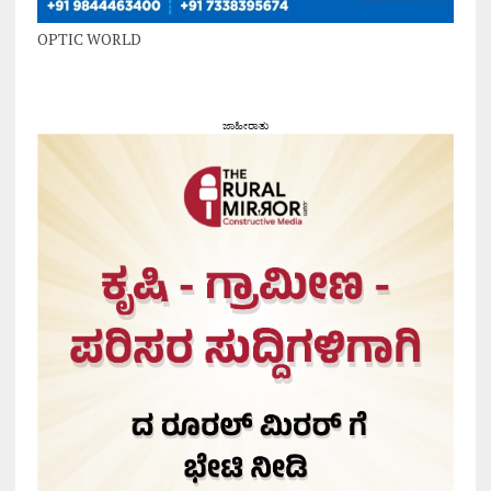
OPTIC WORLD
ಜಾಹೀರಾತು