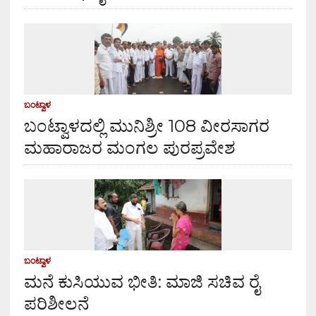
ಬಂಟ್ವಾಳ
ಬಂಟ್ವಾಳದಲ್ಲಿ ಮುನಿಶ್ರೀ 108 ವೀರಸಾಗರ
ಮಹಾರಾಜರ ಮಂಗಲ ಪುರಪ್ರವೇಶ
ಬಂಟ್ವಾಳ
ಮನೆ ಕುಸಿಯುವ ಭೀತಿ: ಮಾಜಿ ಸಚಿವ ರೈ
ಪರಿಶೀಲನೆ