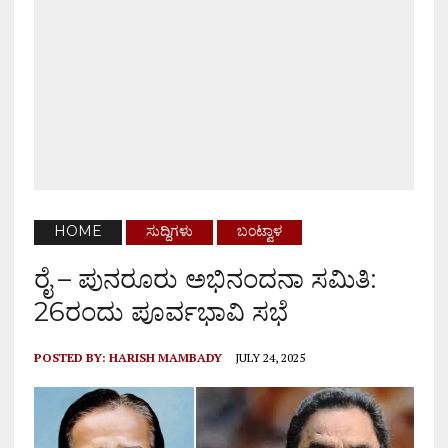
HOME
ಸುದ್ದಿಗಳು
ಬಂಟ್ವಾಳ
ರೈ – ಪುನರೂರು ಅಭಿನಂದನಾ ಸಮಿತಿ:
26ರಂದು ಪೂರ್ವಭಾವಿ ಸಭೆ
POSTED BY:
HARISH MAMBADY
JULY 24, 2025