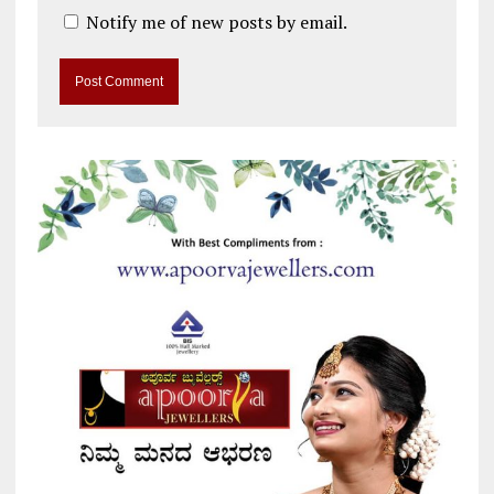
Notify me of new posts by email.
A
l
t
e
r
n
a
t
i
v
e
: