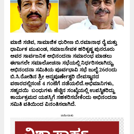
ಮಾಜಿ ಸಚಿವ, ಸಾಮಾಜಿಕ ಧುರೀಣ ಬಿ.ರಮಾನಾಥ ರೈ ಮತ್ತು
ಧಾರ್ಮಿಕ ಮುಖಂಡ, ಸಮಾಜಸೇವಕ ಹರಿಕೃಷ್ಣ ಪುನರೂರು
ಅವರ ಸಾರ್ವಜನಿಕ ಅಭಿನಂದನಾ ಸಮಾರಂಭ ಮಾಡಲು
ಈಗಾಗಲೇ ಸಮಾಲೋಚನಾ ಸಭೆಯಲ್ಲಿ ನಿರ್ಧರಿಸಲಾಗಿದ್ದು,
ಆಭಿನಂದನಾ ಸಮಿತಿಯ ಪೂರ್ವಭಾವಿ ಸಭೆ ಜುಲೈ 26ರಂದು
ಬಿ.ಸಿ.ರೋಡಿನ ಶ್ರೀ ಆನ್ನಪೂರ್ಣೇಶ್ವರಿ ದೇವಸ್ಥಾನದ
ವಠಾರದಲ್ಲಿ
ಸಂಜೆ 4 ಗಂಟೆಗೆ ನಡೆಯಲಿದೆ.ಅಭಿಮಾನಿಗಳು,
ಸಹೃದಯಿ ಬಂಧುಗಳು ಹೆಚ್ಚಿನ ಸಂಖ್ಯೆಯಲ್ಲಿ ಉಪಸ್ಥಿತರಿದ್ದು
ಕಾರ್ಯಕ್ರಮದ ಯಶಸ್ಸಿಗೆ ಸಹಕರಿಸಬೇಕೆಂದು ಅಭಿನಂದನಾ
ಸಮಿತಿ ವತಿಯಿಂದ ವಿನಂತಿಸಲಾಗಿದೆ.
ಜಾಹೀರಾತು