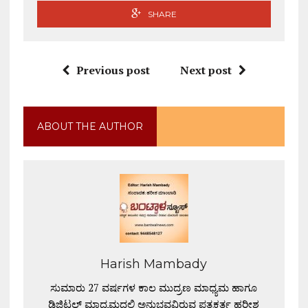
SHARE
Previous post
Next post
ABOUT THE AUTHOR
Harish Mambady
ಸುಮಾರು 27 ವರ್ಷಗಳ ಕಾಲ ಮುದ್ರಣ ಮಾಧ್ಯಮ ಹಾಗೂ
ಡಿಜಿಟಲ್ ಮಾಧ್ಯಮದಲ್ಲಿ ಅನುಭವವಿರುವ ಪತ್ರಕರ್ತ ಹರೀಶ