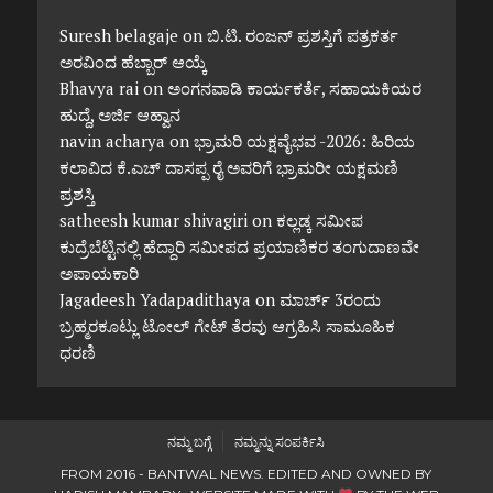
Suresh belagaje
on
ಬಿ.ಟಿ. ರಂಜನ್ ಪ್ರಶಸ್ತಿಗೆ ಪತ್ರಕರ್ತ
ಅರವಿಂದ ಹೆಬ್ಬಾರ್ ಆಯ್ಕೆ
Bhavya rai
on
ಅಂಗನವಾಡಿ ಕಾರ್ಯಕರ್ತೆ, ಸಹಾಯಕಿಯರ
ಹುದ್ದೆ, ಅರ್ಜಿ ಆಹ್ವಾನ
navin acharya
on
ಭ್ರಾಮರಿ ಯಕ್ಷವೈಭವ -2026: ಹಿರಿಯ
ಕಲಾವಿದ ಕೆ.ಎಚ್ ದಾಸಪ್ಪ ರೈ ಅವರಿಗೆ ಭ್ರಾಮರೀ ಯಕ್ಷಮಣಿ
ಪ್ರಶಸ್ತಿ
satheesh kumar shivagiri
on
ಕಲ್ಲಡ್ಕ ಸಮೀಪ
ಕುದ್ರೆಬೆಟ್ಟಿನಲ್ಲಿ ಹೆದ್ದಾರಿ ಸಮೀಪದ ಪ್ರಯಾಣಿಕರ ತಂಗುದಾಣವೇ
ಅಪಾಯಕಾರಿ
Jagadeesh Yadapadithaya
on
ಮಾರ್ಚ್ 3ರಂದು
ಬ್ರಹ್ಮರಕೂಟ್ಲು ಟೋಲ್ ಗೇಟ್ ತೆರವು ಆಗ್ರಹಿಸಿ ಸಾಮೂಹಿಕ
ಧರಣಿ
ನಮ್ಮ ಬಗ್ಗೆ
ನಮ್ಮನ್ನು ಸಂಪರ್ಕಿಸಿ
FROM 2016 - BANTWAL NEWS. EDITED AND OWNED BY