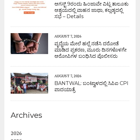
ಆಗಸ್ಟ್ 9ರಂದು ಹಿಂಜಾವೇ ವಿಟ್ಲ ತಾಲೂಕು
ಆಶ್ರಯದಲ್ಲಿ ವಾಹನ ಜಾಥಾ, ಕಲ್ಲಡ್ಕದಲ್ಲಿ
ಸಭೆ – Details
AUGUST 7, 2026
ವೃದ್ಧೆಯ ಮೇಲೆ ಹಲ್ಲೆ ನಡೆಸಿ ದರೋಡೆ
ಮಾಡಿದ ಪ್ರಕರಣ, ಮೂರು ದಿನಗಳೊಳಗೇ
ಆರೋಪಿಗಳ ಬಂಧಿಸಿದ ಪೊಲೀಸರು
AUGUST 7, 2026
BANTWAL: ಬಂಟ್ವಾಳದಲ್ಲಿ ಸಿಪಿಐ CPI
ಪಾದಯಾತ್ರೆ
Archives
2026