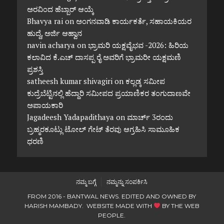
ಅರವಿಂದ ಹೆಬ್ಬಾರ್ ಆಯ್ಕೆ
Bhavya rai
on
ಅಂಗನವಾಡಿ ಕಾರ್ಯಕರ್ತೆ, ಸಹಾಯಕಿಯರ
ಹುದ್ದೆ, ಅರ್ಜಿ ಆಹ್ವಾನ
navin acharya
on
ಭ್ರಾಮರಿ ಯಕ್ಷವೈಭವ -2026: ಹಿರಿಯ
ಕಲಾವಿದ ಕೆ.ಎಚ್ ದಾಸಪ್ಪ ರೈ ಅವರಿಗೆ ಭ್ರಾಮರೀ ಯಕ್ಷಮಣಿ
ಪ್ರಶಸ್ತಿ
satheesh kumar shivagiri
on
ಕಲ್ಲಡ್ಕ ಸಮೀಪ
ಕುದ್ರೆಬೆಟ್ಟಿನಲ್ಲಿ ಹೆದ್ದಾರಿ ಸಮೀಪದ ಪ್ರಯಾಣಿಕರ ತಂಗುದಾಣವೇ
ಅಪಾಯಕಾರಿ
Jagadeesh Yadapadithaya
on
ಮಾರ್ಚ್ 3ರಂದು
ಬ್ರಹ್ಮರಕೂಟ್ಲು ಟೋಲ್ ಗೇಟ್ ತೆರವು ಆಗ್ರಹಿಸಿ ಸಾಮೂಹಿಕ
ಧರಣಿ
ನಮ್ಮ ಬಗ್ಗೆ
ನಮ್ಮನ್ನು ಸಂಪರ್ಕಿಸಿ
FROM 2016 - BANTWAL NEWS. EDITED AND OWNED BY
HARISH MAMBADY. WEBSITE MADE WITH
BY
THE WEB
PEOPLE
.