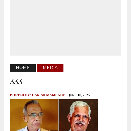
HOME
MEDIA
333
POSTED BY:
HARISH MAMBADY
JUNE 10, 2025