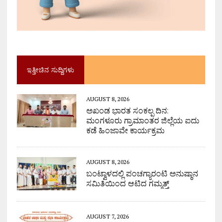
ಇತ್ತೀಚಿನ ಸುದ್ದಿಗಳು
AUGUST 8, 2026
ಅಖಂಡ ಭಾರತ ಸಂಕಲ್ಪ ದಿನ:
ಮಂಗಳೂರು ಗ್ರಾಮಾಂತರ ಜಿಲ್ಲೆಯ ಐದು
ಕಡೆ ಹಿಂಜಾವೇ ಕಾರ್ಯಕ್ರಮ
AUGUST 8, 2026
ಬಂಟ್ವಾಳದಲ್ಲಿ ಪಂಚಗ್ಯಾರಂಟಿ ಅನುಷ್ಠಾನ
ಸಮಿತಿಯಿಂದ ಆಟಿದ ಗಮ್ಮತ್ತ್
AUGUST 7, 2026