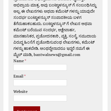
ಅಭಿಪ್ರಾಯ ಮಾತ್ರ. ಅವು ಬಂಟ್ವಾಳನ್ಯೂಸ್ ಗೆ ಸಂಬಂಧಿಸಿದ್ದು
ಅಲ್ಲ. ಈ ಲೇಖನಗಳು ಅಥವಾ ಕಮೆಂಟ್ ಗಳನ್ನು ಯಾವುದೇ
ಸಂದರ್ಭ ಬಂಟ್ವಾಳನ್ಯೂಸ್ ಸಂಪಾದಕೀಯ ಬಳಗ
ತೆಗೆದುಹಾಕಬಹುದು. ಬಂಟ್ವಾಳನ್ಯೂಸ್ ಗೆ ಲೇಖನ ಅಥವಾ
ಕಮೆಂಟ್ ಬರೆಯುವ ಸಂದರ್ಭ, ಆಕ್ಷೇಪಾರ್ಹ,
ಮಾನಹಾನಿಕರ, ಪ್ರಚೋದನಕಾರಿ , ವ್ಯಕ್ತಿ, ಸಂಸ್ಥೆ, ಸಮುದಾಯ
ವಿರುದ್ಧ ಹಿಂಸೆಗೆ ಪ್ರಚೋದಿಸುವಂಥ ಲೇಖನಗಳು, ಕಮೆಂಟ್
ಗಳನ್ನು ಹಾಕಬೇಡಿ. ಅಂಥದ್ದೇನಾದರೂ ಇದ್ದರೆ ನಮಗೆ ಈ
ಮೈಲ್ ಮಾಡಿ, bantwalnews@gmail.com
Name
*
Email
*
Website