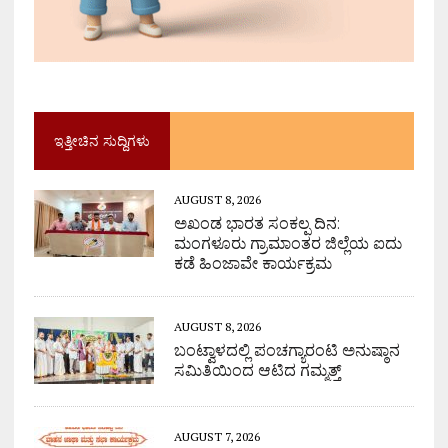
ಇತ್ತೀಚಿನ ಸುದ್ದಿಗಳು
AUGUST 8, 2026
ಅಖಂಡ ಭಾರತ ಸಂಕಲ್ಪ ದಿನ:
ಮಂಗಳೂರು ಗ್ರಾಮಾಂತರ ಜಿಲ್ಲೆಯ ಐದು
ಕಡೆ ಹಿಂಜಾವೇ ಕಾರ್ಯಕ್ರಮ
AUGUST 8, 2026
ಬಂಟ್ವಾಳದಲ್ಲಿ ಪಂಚಗ್ಯಾರಂಟಿ ಅನುಷ್ಠಾನ
ಸಮಿತಿಯಿಂದ ಆಟಿದ ಗಮ್ಮತ್ತ್
AUGUST 7, 2026