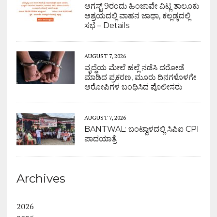
ಆಗಸ್ಟ್ 9ರಂದು ಹಿಂಜಾವೇ ವಿಟ್ಲ ತಾಲೂಕು
ಆಶ್ರಯದಲ್ಲಿ ವಾಹನ ಜಾಥಾ, ಕಲ್ಲಡ್ಕದಲ್ಲಿ
ಸಭೆ – Details
AUGUST 7, 2026
ವೃದ್ಧೆಯ ಮೇಲೆ ಹಲ್ಲೆ ನಡೆಸಿ ದರೋಡೆ
ಮಾಡಿದ ಪ್ರಕರಣ, ಮೂರು ದಿನಗಳೊಳಗೇ
ಆರೋಪಿಗಳ ಬಂಧಿಸಿದ ಪೊಲೀಸರು
AUGUST 7, 2026
BANTWAL: ಬಂಟ್ವಾಳದಲ್ಲಿ ಸಿಪಿಐ CPI
ಪಾದಯಾತ್ರೆ
Archives
2026