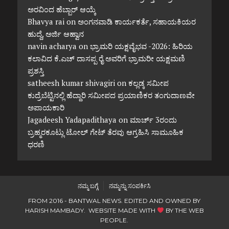
ಅರವಿಂದ ಹೆಬ್ಬಾರ್ ಆಯ್ಕೆ
Bhavya rai
on
ಅಂಗನವಾಡಿ ಕಾರ್ಯಕರ್ತೆ, ಸಹಾಯಕಿಯರ
ಹುದ್ದೆ, ಅರ್ಜಿ ಆಹ್ವಾನ
navin acharya
on
ಭ್ರಾಮರಿ ಯಕ್ಷವೈಭವ -2026: ಹಿರಿಯ
ಕಲಾವಿದ ಕೆ.ಎಚ್ ದಾಸಪ್ಪ ರೈ ಅವರಿಗೆ ಭ್ರಾಮರೀ ಯಕ್ಷಮಣಿ
ಪ್ರಶಸ್ತಿ
satheesh kumar shivagiri
on
ಕಲ್ಲಡ್ಕ ಸಮೀಪ
ಕುದ್ರೆಬೆಟ್ಟಿನಲ್ಲಿ ಹೆದ್ದಾರಿ ಸಮೀಪದ ಪ್ರಯಾಣಿಕರ ತಂಗುದಾಣವೇ
ಅಪಾಯಕಾರಿ
Jagadeesh Yadapadithaya
on
ಮಾರ್ಚ್ 3ರಂದು
ಬ್ರಹ್ಮರಕೂಟ್ಲು ಟೋಲ್ ಗೇಟ್ ತೆರವು ಆಗ್ರಹಿಸಿ ಸಾಮೂಹಿಕ
ಧರಣಿ
ನಮ್ಮ ಬಗ್ಗೆ
ನಮ್ಮನ್ನು ಸಂಪರ್ಕಿಸಿ
FROM 2016 - BANTWAL NEWS. EDITED AND OWNED BY
HARISH MAMBADY. WEBSITE MADE WITH
BY
THE WEB
PEOPLE
.