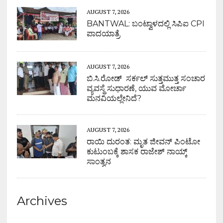
AUGUST 7, 2026
BANTWAL: ಬಂಟ್ವಾಳದಲ್ಲಿ ಸಿಪಿಐ CPI
ಪಾದಯಾತ್ರೆ
AUGUST 7, 2026
ಬಿ.ಸಿ.ರೋಡ್ ಸರ್ಕಲ್ ಸುತ್ತಮುತ್ತ ಸಂಚಾರ
ವ್ಯವಸ್ಥೆ ಸುಧಾರಣೆ, ಯುವ ಮೋರ್ಚಾ
ಮನವಿಯಲ್ಲೇನಿದೆ?
AUGUST 7, 2026
ರಾಯಿ ದುರಂತ: ಮೃತ ಜೀವನ್ ಪಿಂಟೋ
ಕುಟುಂಬಕ್ಕೆ ಶಾಸಕ ರಾಜೇಶ್ ನಾಯ್ಕ್
ಸಾಂತ್ವನ
Archives