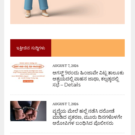
ಇತ್ತೀಚಿನ ಸುದ್ದಿಗಳು
AUGUST 7, 2026
ಆಗಸ್ಟ್ 9ರಂದು ಹಿಂಜಾವೇ ವಿಟ್ಲ ತಾಲೂಕು
ಆಶ್ರಯದಲ್ಲಿ ವಾಹನ ಜಾಥಾ, ಕಲ್ಲಡ್ಕದಲ್ಲಿ
ಸಭೆ – Details
AUGUST 7, 2026
ವೃದ್ಧೆಯ ಮೇಲೆ ಹಲ್ಲೆ ನಡೆಸಿ ದರೋಡೆ
ಮಾಡಿದ ಪ್ರಕರಣ, ಮೂರು ದಿನಗಳೊಳಗೇ
ಆರೋಪಿಗಳ ಬಂಧಿಸಿದ ಪೊಲೀಸರು