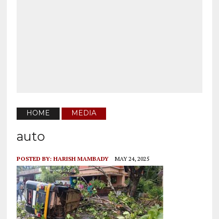
HOME
MEDIA
auto
POSTED BY:
HARISH MAMBADY
MAY 24, 2025