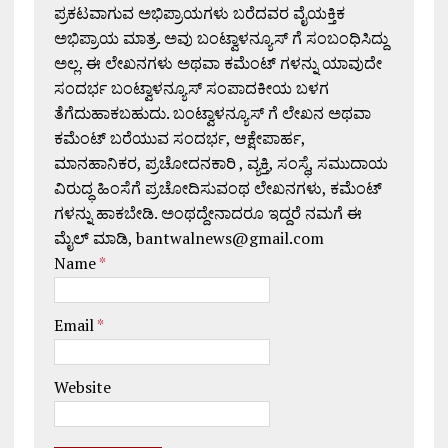
ಪ್ರಕಟವಾಗುವ ಅಭಿಪ್ರಾಯಗಳು ಬರೆದವರ ವೈಯಕ್ತಿಕ
ಅಭಿಪ್ರಾಯ ಮಾತ್ರ. ಅವು ಬಂಟ್ವಾಳನ್ಯೂಸ್ ಗೆ ಸಂಬಂಧಿಸಿದ್ದು
ಅಲ್ಲ. ಈ ಲೇಖನಗಳು ಅಥವಾ ಕಮೆಂಟ್ ಗಳನ್ನು ಯಾವುದೇ
ಸಂದರ್ಭ ಬಂಟ್ವಾಳನ್ಯೂಸ್ ಸಂಪಾದಕೀಯ ಬಳಗ
ತೆಗೆದುಹಾಕಬಹುದು. ಬಂಟ್ವಾಳನ್ಯೂಸ್ ಗೆ ಲೇಖನ ಅಥವಾ
ಕಮೆಂಟ್ ಬರೆಯುವ ಸಂದರ್ಭ, ಆಕ್ಷೇಪಾರ್ಹ,
ಮಾನಹಾನಿಕರ, ಪ್ರಚೋದನಕಾರಿ , ವ್ಯಕ್ತಿ, ಸಂಸ್ಥೆ, ಸಮುದಾಯ
ವಿರುದ್ಧ ಹಿಂಸೆಗೆ ಪ್ರಚೋದಿಸುವಂಥ ಲೇಖನಗಳು, ಕಮೆಂಟ್
ಗಳನ್ನು ಹಾಕಬೇಡಿ. ಅಂಥದ್ದೇನಾದರೂ ಇದ್ದರೆ ನಮಗೆ ಈ
ಮೈಲ್ ಮಾಡಿ, bantwalnews@gmail.com
Name
*
Email
*
Website