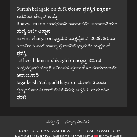
Suresh belagaje
on
ಬಿ.ಟಿ. ರಂಜನ್ ಪ್ರಶಸ್ತಿಗೆ ಪತ್ರಕರ್ತ
ಅರವಿಂದ ಹೆಬ್ಬಾರ್ ಆಯ್ಕೆ
Bhavya rai
on
ಅಂಗನವಾಡಿ ಕಾರ್ಯಕರ್ತೆ, ಸಹಾಯಕಿಯರ
ಹುದ್ದೆ, ಅರ್ಜಿ ಆಹ್ವಾನ
navin acharya
on
ಭ್ರಾಮರಿ ಯಕ್ಷವೈಭವ -2026: ಹಿರಿಯ
ಕಲಾವಿದ ಕೆ.ಎಚ್ ದಾಸಪ್ಪ ರೈ ಅವರಿಗೆ ಭ್ರಾಮರೀ ಯಕ್ಷಮಣಿ
ಪ್ರಶಸ್ತಿ
satheesh kumar shivagiri
on
ಕಲ್ಲಡ್ಕ ಸಮೀಪ
ಕುದ್ರೆಬೆಟ್ಟಿನಲ್ಲಿ ಹೆದ್ದಾರಿ ಸಮೀಪದ ಪ್ರಯಾಣಿಕರ ತಂಗುದಾಣವೇ
ಅಪಾಯಕಾರಿ
Jagadeesh Yadapadithaya
on
ಮಾರ್ಚ್ 3ರಂದು
ಬ್ರಹ್ಮರಕೂಟ್ಲು ಟೋಲ್ ಗೇಟ್ ತೆರವು ಆಗ್ರಹಿಸಿ ಸಾಮೂಹಿಕ
ಧರಣಿ
ನಮ್ಮ ಬಗ್ಗೆ
ನಮ್ಮನ್ನು ಸಂಪರ್ಕಿಸಿ
FROM 2016 - BANTWAL NEWS. EDITED AND OWNED BY
HARISH MAMBADY. WEBSITE MADE WITH
BY
THE WEB