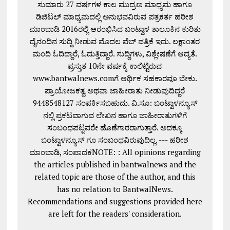
ಸುಮಾರು 27 ವರ್ಷಗಳ ಕಾಲ ಮುದ್ರಣ ಮಾಧ್ಯಮ ಹಾಗೂ
ಡಿಜಿಟಲ್ ಮಾಧ್ಯಮದಲ್ಲಿ ಅನುಭವವಿರುವ ಪತ್ರಕರ್ತ ಹರೀಶ
ಮಾಂಬಾಡಿ 2016ರಲ್ಲಿ ಆರಂಭಿಸಿದ ಬಂಟ್ವಾಳ ತಾಲೂಕಿನ ಕುರಿತು
ದೈನಂದಿನ ಸುದ್ದಿ ನೀಡುವ ಮೊದಲ ವೆಬ್ ಪತ್ರಿಕೆ ಇದು. ಲಕ್ಷಾಂತರ
ಮಂದಿ ಓದಿದ್ದಾರೆ, ಓದುತ್ತಿದ್ದಾರೆ. ಸುದ್ದಿಗಳು, ವಿಶ್ಲೇಷಣೆಗೆ ಆದ್ಯತೆ.
ಪ್ರಸ್ತುತ 10ನೇ ವರ್ಷಕ್ಕೆ ಕಾಲಿಟ್ಟಿರುವ
www.bantwalnews.comಗೆ ಆರ್ಥಿಕ ಸಹಕಾರವೂ ಬೇಕು.
ಪ್ರಾಯೋಜಕತ್ವ ಅಥವಾ ಜಾಹೀರಾತು ನೀಡುವುದಿದ್ದರೆ
9448548127 ಸಂಪರ್ಕಿಸಬಹುದು. ವಿ.ಸೂ: ಬಂಟ್ವಾಳನ್ಯೂಸ್
ನಲ್ಲಿ ಪ್ರಕಟವಾಗುವ ಲೇಖನ ಹಾಗೂ ಜಾಹೀರಾತುಗಳಿಗೆ
ಸಂಬಂಧಪಟ್ಟವರೇ ಹೊಣೆಗಾರರಾಗುತ್ತಾರೆ. ಅದಕ್ಕೂ
ಬಂಟ್ವಾಳನ್ಯೂಸ್ ಗೂ ಸಂಬಂಧವಿರುವುದಿಲ್ಲ. --- ಹರೀಶ
ಮಾಂಬಾಡಿ, ಸಂಪಾದಕNOTE: : All opinions regarding
the articles published in bantwalnews and the
related topic are those of the author, and this
has no relation to BantwalNews.
Recommendations and suggestions provided here
are left for the readers' consideration.