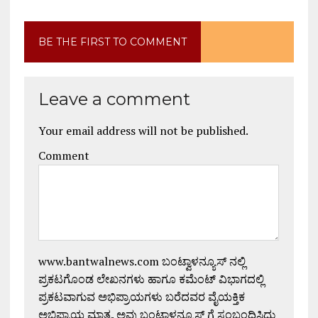
BE THE FIRST TO COMMENT
Leave a comment
Your email address will not be published.
Comment
www.bantwalnews.com ಬಂಟ್ವಾಳನ್ಯೂಸ್ ನಲ್ಲಿ
ಪ್ರಕಟಗೊಂಡ ಲೇಖನಗಳು ಹಾಗೂ ಕಮೆಂಟ್ ವಿಭಾಗದಲ್ಲಿ
ಪ್ರಕಟವಾಗುವ ಅಭಿಪ್ರಾಯಗಳು ಬರೆದವರ ವೈಯಕ್ತಿಕ
ಅಭಿಪ್ರಾಯ ಮಾತ್ರ. ಅವು ಬಂಟ್ವಾಳನ್ಯೂಸ್ ಗೆ ಸಂಬಂಧಿಸಿದ್ದು