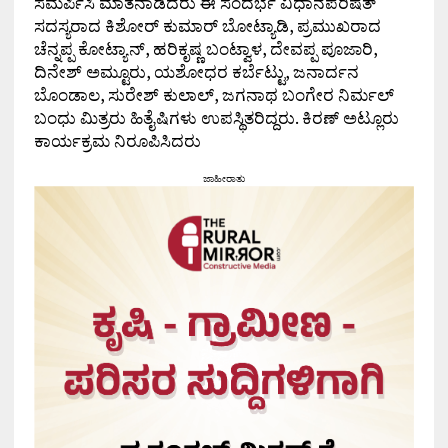
ಸಮರ್ಪಿಸಿ ಮಾತನಾಡಿದರು ಈ ಸಂದರ್ಭ ವಿಧಾನಪರಿಷತ್
ಸದಸ್ಯರಾದ ಕಿಶೋರ್ ಕುಮಾರ್ ಬೋಟ್ಯಾಡಿ, ಪ್ರಮುಖರಾದ
ಚೆನ್ನಪ್ಪ ಕೋಟ್ಯಾನ್, ಹರಿಕೃಷ್ಣ ಬಂಟ್ವಾಳ, ದೇವಪ್ಪ ಪೂಜಾರಿ,
ದಿನೇಶ್ ಅಮ್ಟೂರು, ಯಶೋಧರ ಕರ್ಬೆಟ್ಟು, ಜನಾರ್ದನ
ಬೊಂಡಾಲ, ಸುರೇಶ್ ಕುಲಾಲ್, ಜಗನಾಥ ಬಂಗೇರ ನಿರ್ಮಲ್
ಬಂಧು ಮಿತ್ರರು ಹಿತೈಷಿಗಳು ಉಪಸ್ಥಿತರಿದ್ದರು. ಕಿರಣ್ ಅಟ್ಲೂರು
ಕಾರ್ಯಕ್ರಮ ನಿರೂಪಿಸಿದರು
ಜಾಹೀರಾತು