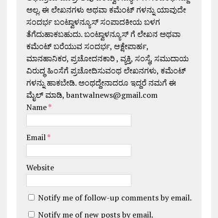
ಅಲ್ಲ. ಈ ಲೇಖನಗಳು ಅಥವಾ ಕಮೆಂಟ್ ಗಳನ್ನು ಯಾವುದೇ
ಸಂದರ್ಭ ಬಂಟ್ವಾಳನ್ಯೂಸ್ ಸಂಪಾದಕೀಯ ಬಳಗ
ತೆಗೆದುಹಾಕಬಹುದು. ಬಂಟ್ವಾಳನ್ಯೂಸ್ ಗೆ ಲೇಖನ ಅಥವಾ
ಕಮೆಂಟ್ ಬರೆಯುವ ಸಂದರ್ಭ, ಆಕ್ಷೇಪಾರ್ಹ,
ಮಾನಹಾನಿಕರ, ಪ್ರಚೋದನಕಾರಿ , ವ್ಯಕ್ತಿ, ಸಂಸ್ಥೆ, ಸಮುದಾಯ
ವಿರುದ್ಧ ಹಿಂಸೆಗೆ ಪ್ರಚೋದಿಸುವಂಥ ಲೇಖನಗಳು, ಕಮೆಂಟ್
ಗಳನ್ನು ಹಾಕಬೇಡಿ. ಅಂಥದ್ದೇನಾದರೂ ಇದ್ದರೆ ನಮಗೆ ಈ
ಮೈಲ್ ಮಾಡಿ, bantwalnews@gmail.com
Name
*
Email
*
Website
Notify me of follow-up comments by email.
Notify me of new posts by email.