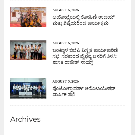
AUGUST 6, 2026
ಅಯೋಧ್ಯೆಯಲ್ಲಿ ರೋಹಿಣಿ ಉದಯ್
ಮತ್ತು ಶಿಷ್ಯೆಯರಿಂದ ಕಾರ್ಯಕ್ರಮ
AUGUST 6, 2026
ಬಂಟ್ವಾಳ ಬಿಜೆಪಿ ವಿಸ್ತ್ರತ ಕಾರ್ಯಕಾರಿಣಿ
ಸಭೆ, ಸರಕಾರದ ವೈಫಲ್ಯ ಜನರಿಗೆ ತಿಳಿಸಿ:
ಶಾಸಕ ರಾಜೇಶ್ ನಾಯ್ಕ್
AUGUST 5, 2026
ಫೊಟೋಗ್ರಾಫರ್ಸ್ ಅಸೋಸಿಯೇಶನ್
ವಾರ್ಷಿಕ ಸಭೆ
Archives