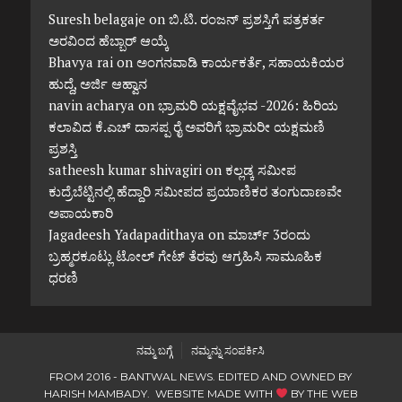
Suresh belagaje
on
ಬಿ.ಟಿ. ರಂಜನ್ ಪ್ರಶಸ್ತಿಗೆ ಪತ್ರಕರ್ತ
ಅರವಿಂದ ಹೆಬ್ಬಾರ್ ಆಯ್ಕೆ
Bhavya rai
on
ಅಂಗನವಾಡಿ ಕಾರ್ಯಕರ್ತೆ, ಸಹಾಯಕಿಯರ
ಹುದ್ದೆ, ಅರ್ಜಿ ಆಹ್ವಾನ
navin acharya
on
ಭ್ರಾಮರಿ ಯಕ್ಷವೈಭವ -2026: ಹಿರಿಯ
ಕಲಾವಿದ ಕೆ.ಎಚ್ ದಾಸಪ್ಪ ರೈ ಅವರಿಗೆ ಭ್ರಾಮರೀ ಯಕ್ಷಮಣಿ
ಪ್ರಶಸ್ತಿ
satheesh kumar shivagiri
on
ಕಲ್ಲಡ್ಕ ಸಮೀಪ
ಕುದ್ರೆಬೆಟ್ಟಿನಲ್ಲಿ ಹೆದ್ದಾರಿ ಸಮೀಪದ ಪ್ರಯಾಣಿಕರ ತಂಗುದಾಣವೇ
ಅಪಾಯಕಾರಿ
Jagadeesh Yadapadithaya
on
ಮಾರ್ಚ್ 3ರಂದು
ಬ್ರಹ್ಮರಕೂಟ್ಲು ಟೋಲ್ ಗೇಟ್ ತೆರವು ಆಗ್ರಹಿಸಿ ಸಾಮೂಹಿಕ
ಧರಣಿ
ನಮ್ಮ ಬಗ್ಗೆ
ನಮ್ಮನ್ನು ಸಂಪರ್ಕಿಸಿ
FROM 2016 - BANTWAL NEWS. EDITED AND OWNED BY
HARISH MAMBADY. WEBSITE MADE WITH
BY
THE WEB